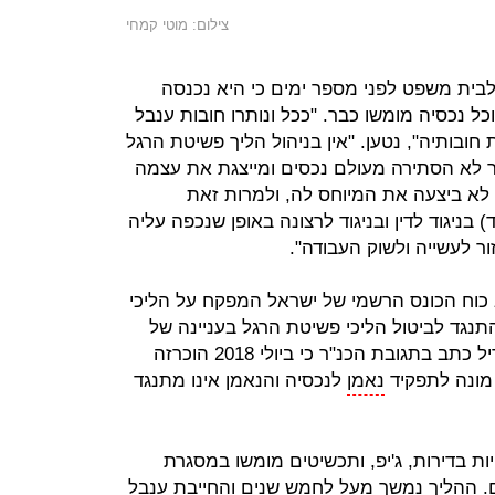
צילום: מוטי קמחי
ית משפט לפני מספר ימים כי היא נכנסה
ל נכסיה מומשו כבר. "ככל ונותרו חובות ענבל
חובותיה", נטען. "אין בניהול הליך פשיטת הרגל
ר לא הסתירה מעולם נכסים ומייצגת את עצמה
לא ביצעה את המיוחס לה, ולמרות זאת
 בניגוד לדין ובניגוד לרצונה באופן שנכפה עליה
ר לעשייה ולשוק העבודה".
בא כוח הכונס הרשמי של ישראל המפקח על הליכי
תנגד לביטול הליכי פשיטת הרגל בעניינה של
ענבל אור ללא מתן צו הפטר. עו"ד בריל כתב בתגובת הכנ"ר כי ביולי 2018 הוכרזה
 מונה לתפקיד
נאמן
לנכסיה והנאמן אינו מתנגד
ות בדירות, ג'יפ, ותכשיטים מומשו במסגרת
ים. ההליך נמשך מעל לחמש שנים והחייבת ענבל