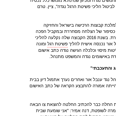
הנושים נגדה ומכיוון שמימלא מומשו כלל נכסיה
ביטול הליכי פשיטת הרגל נגדה", ציין. טרם
 שנים למלכת קבוצות הרכישה בישראל והחזיקה
ה כסיפור של הצלחה מסחררת ובמקביל הפכה
לסלבריטאית והרבתה להופיע בתקשורת. בשנת 2016 הקבוצה שלה נקלעה להליכי
ל אור נכנסה אישית להליך
פשיטת רגל
ומונה
מן. בספטמבר 2019 פרקליטות מיסוי וכלכלה הגישה נגדה כתב אישום
רת באישומים נגדה והמשפט מתנהל.
ג והתעכבתי"
ל נגד ענבל אור ואחרים נערך אתמול דיון בבית
ייתה אמורה להתבצע הקראה של כתב האישום
טת החלה כבר להכתיב החלטה להוצאת צו הבאה
מרה לשופטת, דנה אמיר: "אני שומעת שבית