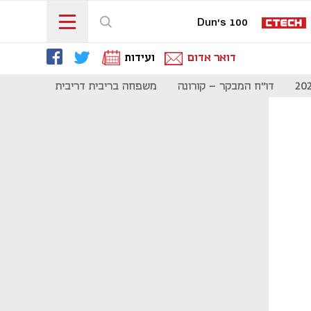
Dun's 100
דואר אדום
ועידות
דו"ח המבקר - קורונה
משפחה בריבית דריבית
תקשורת