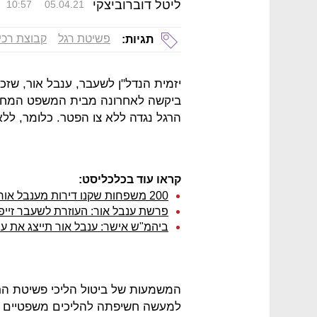
ליטל דוברוביצקי
10:57
05.04.21
פשיטת רגל
קבוצת רכי
תגיות:
יזמית הנדל"ן לשעבר, ענבל אור, שזכ
ביקשה לאחרונה מבית המשפט המחוזי
הרגל נגדה ללא צו הפטר. כלומר, ללא
קראו עוד בכלכליסט:
200 משפחות שקנו דירות מענבל אור יקבלו כ-8% מהחוב בלבד
פרשת ענבל אור: העוזרת לשעבר זייפ
ביהמ"ש אישר: ענבל אור תייצג את ע
המשמעות של ביטול הליכי פשיטת הרגל
למעשה חשיפתה להליכים משפטיים שי