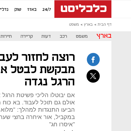
24/7
באזז
שוק
נדל"ן
דף הבית
בארץ
משפט
בארץ
משפט
רכב
דעות
קריירה
תיירות
רוצה לחזור לעבו
מבקשת לבטל את
הרגל נגדה
אם יבוטלו הליכי פשיטת הרגל 
אולם גם תוכל לעבוד. בא כוח 
הביעו התנגדות למהלך: "מלוא 
במקביל, אור איחרה בחצי שעה
"איסרו חג"