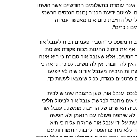
אינה עומדת בתשלומים החודשיים אשר הושתו
ם. למיטב ידיעת הכנ"ר (כונס הנכסים הרשמי
י של החייבת כיום אינו מאפשר עמידה
ם ניכרים".
ני בית משפט כי "הסביר פעמים רבות לענבל אור
 אף את ביטול ההגנות מכוח פקודת פשיטת
 הנושים. אלא שענבל אור סבורה כי היא אינה
ין לה חובות ואין לה נושים. לפיכך, נראה כי
יות הגבייה מענבל אור ונושיה לא ייפגעו
ם פרטניים כנגדה, ככול שימצאו לעשות כן".
 לנכסי ענבל אור, טען בתגובה שהגיש לבית
 אינו מתנגד לבקשת ענבל אור לביטול הליכי
יה האישיים של החייבת מומשו... ענבל אור
לא שיתפה פעולה עם הנאמן ולא הגישה
גשת על ידי ענבל אור שחזקה עליה כי היא
ר ללא מתן צו הפטר לרבות התמודדות עם