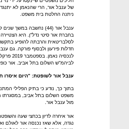
הליכים משפטיים שיינקטו על ידי מי מ
של ענבל אור, הרי שהנאמן לא יתנגד ל
ניתנה החלטת בית משפט.
ענבל אור (44) נחשבה במשך
בחברת אור סיטי נדל"ן. היא הצטייר
חדלות פירעון ולבסוף פורקה. גם ענב
לנכסיה נא
לביהמ"ש השלום בתל אביב. אור כופ
ענבל אור לשופטת: "היום איסרו ח
בתוך כך, נודע כי בתיק הפלילי המתנה
משפט השלום בתל אביב, במסגרתו ה
מול ענבל אור.
אור איחרה לדיון בכחצי שעה והשופ
נגדה, אלא שאז נכנסה אור לאולם וא