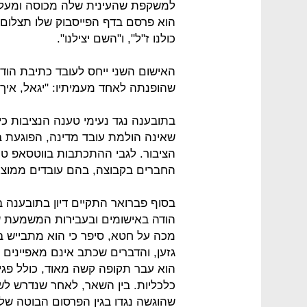
למשקפת שהעינית שלה מכוסה ומעליו
הוא פרסם בדף הפייסבוק שלו תצלו
כולנו ז"ל", ו"השם יצילנו".
האישום השני ייחס לעובד כתיבת הו
שהופנתה לאחד מעמיתיו: "יגאל, איך ז
בתובענה נגד נעימי טענה הנציבות כי 
שאינה הולמת עובד מדינה, הפוגעת ב
הציבור. לגבי ההתכתבות בווטסאפ ט
החברים בקבוצה, בהם עובדים ממוצא 
בסוף פברואר התקיים דיון בתובענה ב
הודה באישומים ובעבירות המשמעת שי
מכה על חטא, סיפר כי הוא מתבייש בה
גזען, והדברים שכתב אינם מאפיינים א
הוא עבר תקופה קשה מאוד, כולל פגיע
שהוגשה נגדו בגין הפרסום הבוטה שלו