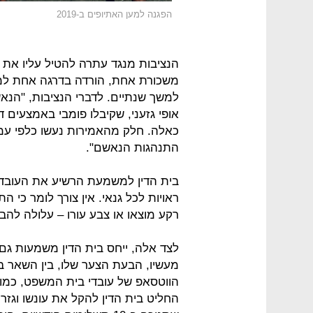
הפגנה למען האתיופים ב-2019
הנציבות מנגד עתרה להטיל עליו את 
משכורת אחת, הורדה בדרגה אחת למשך
למשך שנתיים. לדברי הנציבות, "הנ
אופי גזעני, שקיבלו פומבי באמצעים די
כאלה. חלק מהאמירות נעשו כלפי עמ
התנהגות הנאשם".
בית הדין למשמעת הרשיע את העובד,
ראויות לכל גנאי. אין צורך לומר כי ה
רקע מוצאו או צבע עורו – עלולה להביא
לצד אלה, ייחס בית הדין משמעות גם
מעשיו, הבעת הצער שלו, בין השאר
הווטסאפ של עובדי בית המשפט, כמו
החליט בית הדין להקל את עונשו וגזר