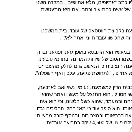
 כתב "אתיופים, מלא אתיופים". במקרה השני
ם של אשה כהת עור וכתב "אם היא מתעטשת
דעה בקבוצת הווטסאפ של עובדי בית המשפט
ה שהכושון עובד חיוני ואתה לא?".
במעשיו הוא התבטא באופן גזעני ופוגעני ובדרך
שמו הטוב של שירות המדינה ובתדמיתו בעיני
ענה הנציבות כי הנאשם גרם לחלק מהעובדים
אתיופי, "לתחושת פגיעה, עלבון ואף השפלה".
בית הדין למשמעת. נעימי, נשוי ואב לארבעה,
וחסו לו. הוא התנצל על מעשיו ואמר שהוא
ם ובמעמד, שהוא כשל בלשונו, וכי הוא אינו
ותו. הוא סיפר עוד כי מאז החלו ההליכים נגדו
ה בבריאותו ובמצב רוחו ובנוסף סובל מבעיות
כלכליות. בין השאר, לאחר שנדרש לשלם פיצוי של 4,500 שקל בתביעה אזרחית
.