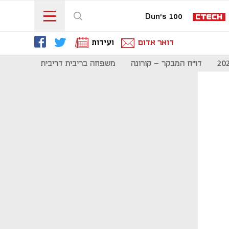
Dun's 100
דואר אדום
ועידות
דו"ח המבקר - קורונה
משפחה בריבית דריבית
תקשורת