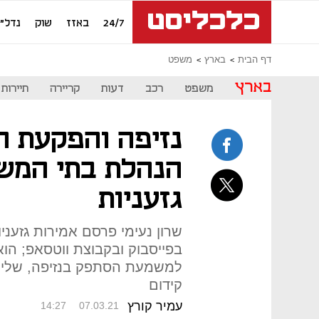
24/7
באזז
שוק
נדל"ן
דף הבית
בארץ
משפט
בארץ
משפט
רכב
דעות
קריירה
תיירות
נזיפה והפקעת ח
הנהלת בתי המש
גזעניות
שרון נעימי פרסם אמירות גזעניות
בפייסבוק ובקבוצת ווטסאפ; הוא
למשמעת הסתפק בנזיפה, שלילת
קידום
עמיר קורץ
14:27
07.03.21