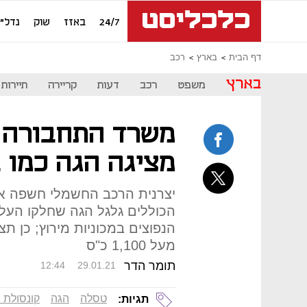
24/7
באזז
שוק
נדל"ן
דף הבית
בארץ
רכב
בארץ
משפט
רכב
דעות
קריירה
תיירות
משרד התחבורה 
מציגה הגה כמו 
הכוללים גלגל הגה שחלקו העלי
מעל 1,100 כ"ס
תומר הדר
12:44
29.01.21
טסלה
הגה
קונסולת
תגיות: