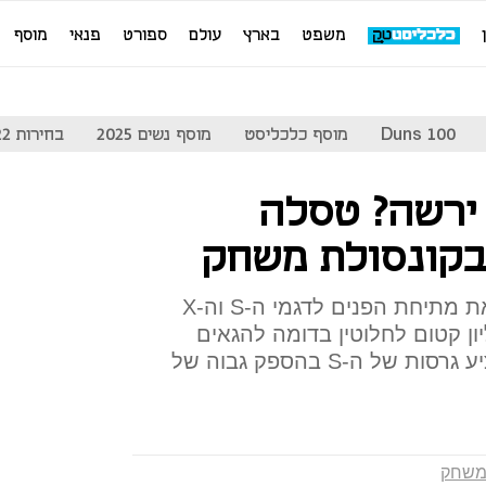
משפט
בארץ
עולם
ספורט
פנאי
מוסף
Duns 100
מוסף כלכליסט
מוסף נשים 2025
בחירות 2022
ירשה? טסלה
בקונסולת משחק
יצרנית הרכב החשמלי חשפה את מתיחת הפנים לדגמי ה-S וה-X
ון קטום לחלוטין בדומה להגאים
הנפוצים במכוניות מירוץ; כן תציע גרסות של ה-S בהספק גבוה של
 משחק