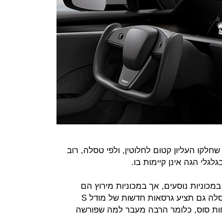
א גלגל הגה שחלקו העליון קטום לחלוטין, ולפי טסלה, רוב
לגלי הגה אינן קיימות בו.
מכוניות נוסעים, אך במכוניות מירוץ הם
בהחלט נפוצים. לצד ההגה החריג, טסלה גם תציע גרסאות חדשות של מודל S
גבוה במיוחד: מעל 1,100 כוחות סוס, כלומר הרבה מעבר למה שפורשה