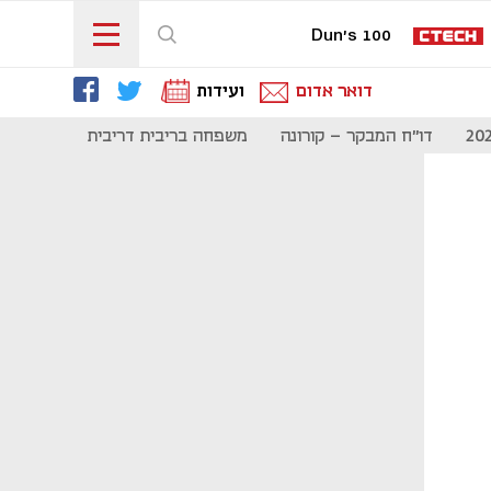
Dun's 100
דואר אדום
ועידות
דו"ח המבקר - קורונה
משפחה בריבית דריבית
תקשורת