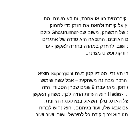
לם נינג'ה קיברנטית כזו או אחרת, זה לא משנה. מה
 על קירות ולהאט את הזמן כדי לחמוק
מאויבים. ההתחמקות הזאת היא הלב של המשחק, משום שב-Ghostrunner כולם
 האויבים. התוצאה היא סדרה של אתגרים
 ושוב, להיזרק במהרה בחזרה לאקשן - עד
הודקת ופשוט מצוינת.
ב-2011, אי שם בתור הזהב של משחקי האינדי, סטודיו קטן בשם Supergiant הוציא
ק שלא חידש הרבה מבחינה משחקית – אבל עשה שימוש
מבריק בקריינות כדי לבנות סיפור יוצא דופן. מאז עברו 9 שנים שבהן הסטודיו הזה
שכלל עד למקסימום את היכולות שלו, ו-Hades הוא העדות החיה לכך. משחק האקשן
ל האדס, מלך השאול במיתולוגיה היוונית.
ם אבא שלו, ועוד בגיהנום, והוא נחוש לברוח
הוא צריך קודם כל להיכשל. ושוב, ושוב ושוב.