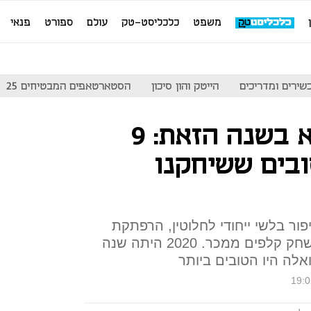
משפט
כלכליסט-טק
עולם
ספורט
פנאי
שירים ומדריכים
הייטק והון סיכון
הסטארטאפים המבטיחים 25
לא הכל היה נורא בשנה הזאת: 9
בים ששיחקנו
פור בלשי ייחודי לחלוטין, הרפתקת
סייברפאנק פולנית מפתיעה ומשחק קלפים ממכר. 2020 היתה שנה
לה היו הטובים ביותר
19:0