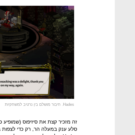
Hades. חיבור מושלם בין נרטיב למשחקיות
זה מזכיר קצת את סיזיפוס (שמופיע כא
סלע ענק במעלה הר, רק כדי לצפות ב