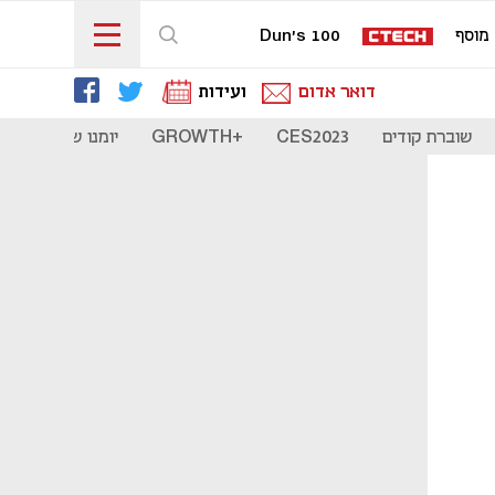
מוסף
Dun's 100
דואר אדום
ועידות
שוברת קודים
CES2023
+GROWTH
יומנו של סטארט