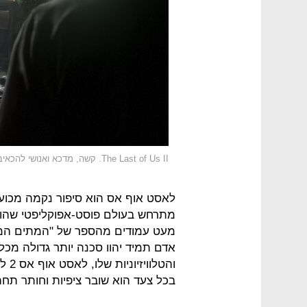
The Last of Us II. קשה, מדכא ואנושי להכאיב
לאסט אוף אס הוא סיפור נקמה מכוער
מתרחש בעולם פוסט-אפוקליפטי שהוחר
מעט עמודים מהספר של "המתים המהל
אדם תמיד יהוו סכנה יותר גדולה מכל
והט
בכל צעד הוא שובר ציפיות וחותר תח