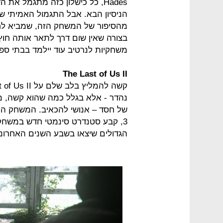
Hades, כל כישלון כזה מתגמל את
הניסיון הבא. אבל התגמול האמיתי שמ
מהסיפור של המשחק הזה, שמביא לחיי
משחקיות לנרטיב עוד יילמד בבתי ספ
The Last of Us II
נהדר - אלא בגלל כמה שהוא קשה, מד
של חסד – אנושי להכאיב. המשחק הקו
3, קבע סטנדרט סינמטי חדש במשחק
הגדולים שיצאו בשבע השנים האחרונו