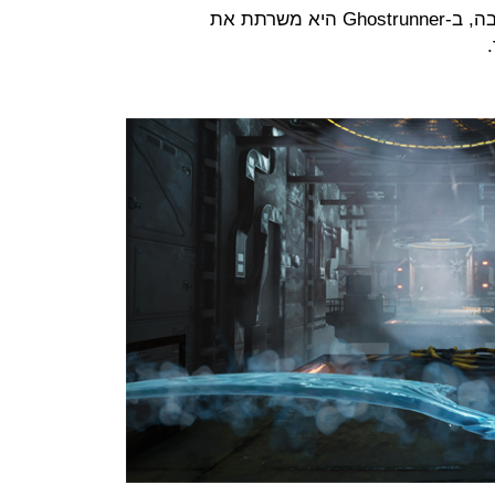
סייברפאנק 2077 היא הדבר הכי טוב בה, ב-Ghostrunner היא משרתת את