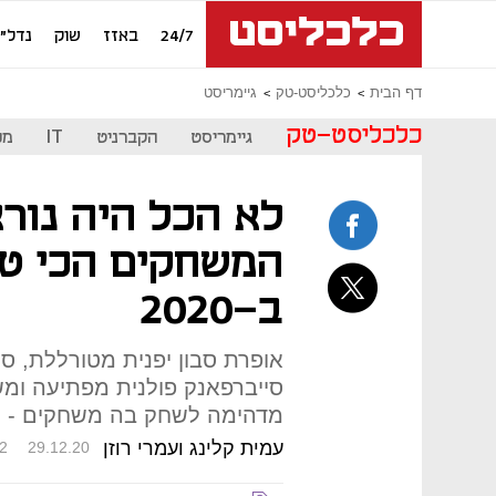
24/7
באזז
שוק
נדל"ן
דף הבית
כלכליסט-טק
גיימריסט
כלכליסט-טק
גיימריסט
הקברניט
IT
מכ
המשחקים הכי טו
ב-2020
אופרת סבון יפנית מטורללת, סי
מדהימה לשחק בה משחקים - וא
עמית קלינג ועמרי רוזן
2
29.12.20