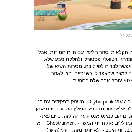
י, חקלאות וסחר חליפין עם חיות חמודות, אבל
רתי וירטואלי ופסטורלי ולחלקת טבע שלא
 אפשר לברוח לטייל בה. מכירות השיא של
ד למצב שבאפריל, כשנתיים וחצי לאחר
צוא עותק אחד שלה בחנויות.
אחד המשחקים הגדולים של השנה היה Cyberpunk 2077 – משחק תפקידים עתידני
מבית הסטודיו הפולני CD Projekt Red. אלא שהשנה הגיע מפולין משחק סייברפאנק
ותר מוצלח: Ghostrunner. השניים הם כמעט אנטי-תזה זה לזה. סייברפאנק
2077 סובל מריבוי פיצ'רים ומערכות שמדללים את חווית המשחק. Ghostrunner הוא
בנויות היטב - ולא יותר מזה. העלילה של