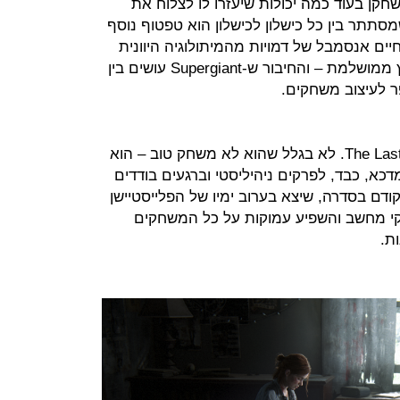
 השחקן בעוד כמה יכולות שיעזרו לו לצלוח את
סתתר בין כל כישלון לכישלון הוא טפטוף נוסף
ם אנסמבל של דמויות מהמיתולוגיה היוונית
בצורה שאין שום דרך לתאר אותה חוץ ממושלמת – והחיבור ש-Supergiant עושים בין
ר לעיצוב משחקים.
קשה להמליץ בלב שלם על The Last of Us II. לא בגלל שהוא לא משחק טוב – הוא
כא, כבד, לפרקים ניהיליסטי וברגעים בודדים
דם בסדרה, שיצא בערוב ימיו של הפלייסטיישן
י מחשב והשפיע עמוקות על כל המשחקים
ת.