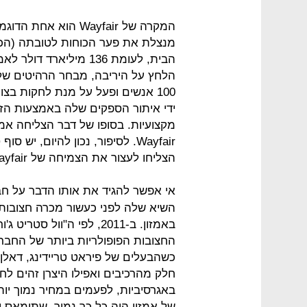
המקרה של Wayfair הוא
הלחץ על היריבה, מבחר הרהיטים שלה
100 אנשים ופעל על מנת לחקות בצ
Wayfair. לסיפור, נכון להיום, י
הצליחו לעצור את הצמיחה של Wayfair.
אי אפשר להגיד את אותו הדבר על חבר
באמזון. ב-2011, לפי ה"וו
כשהבעלים של פיראט טריידינג, דאלן 
חלק מהרכיבים ואפילו היצרן זהים ל
באגרסיביות, לפעמים במחיר נמוך יו
של אמזון היה כל כך נמוך, שתומאס יכ