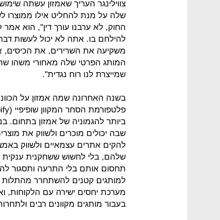
צווילינגר העריך שאמזון עשתה שימ
שלה על מנת להחליט אילו ממוצרו לש
החוק, לא ערבנו עורך דין", הוא אמר ל
להילחם בו. אתה לא יכול לעשות דבר 
משקיעה את השרירים, את הכיסים, א
המותג הפרטי שלה מאחורי משהו שהש
שמייצרת לנו רוח נגדית".
בשנה האחרונה שמה אמזון על הכוונ
ביותר להגמוניה של אמזון בתחום. בני
שבה יכולים מוכרים ולשווק את מוצ
להקים אתרים עצמאיים ולשווק באמצ
שלהם, בלי לחשוש ששחקנית ענקית כ
תחסום אותם בלי התרעה ותסגור להם
למותגים קטנים להשתחרר מהתלות ב
מערכת יחסים ישירה עם הלקוחות, ו
בעבור מותגים מקוונים רבים ולתחרות 