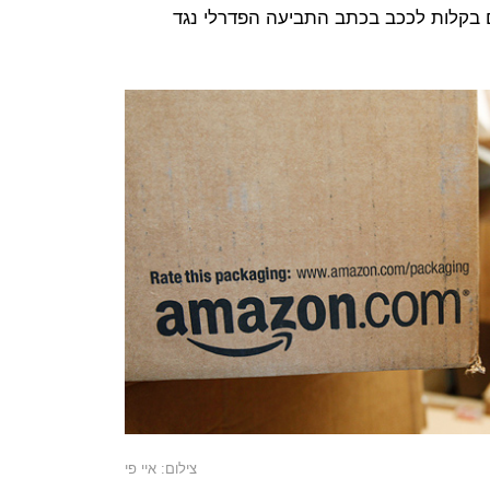
ים בקלות לככב בכתב התביעה הפדרלי נגד
צילום: איי פי