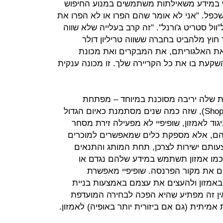
וש במידע משאילתות משתמשים במנוע החיפוש
כפל. "אני לא אומר שהם הפרו או לא הפרו את
"וול סטריט ג'ורנל". "זה קרב בעלייה שלא שווה
חוץ מלהביט בחברה ששווה טריליון דולר
ת האלגוריתם, את המבקרים ואת מכונת
קעת בו את כל הקריירה שלך. זו מכונה ענקית
ת שלה יריבה מסוכנת במיוחד – מפתחת
פלטפורמת הסחר המקוון שופיפיי (Shopify), שזה כמה שנים מסתמנת כאיום הגדול
גוד לאמזון, שופיפיי לא מפעילה זירת מסחר
ריהם, אלא מספקת כלים שמאפשרים למוכרים
עותם ישירות לצרכן, תחת המותג והתנאים
מו אמזון תשתמש במידע שלהם נגדם או
 את מקור הפרנסה. שופיפיי מאפשרת
אמזון ולהעצים את עצמם באמצעות בניית
אין זה מפתיע שהיא הפכה לבחירה המועדפת
אמיתית (גם אם ביזורית יותר באופיה) לאמזון.