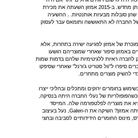
קונה את החצובות של אמזון ומוכר אותן מחדש. ב-2015 אמזון השעתה את מכירת
שהן סובלות מבעיות אותנטיות. . ההשעיה
של החברה לא התאוששה ותומאס עבר לעסוק
וכרת של אמזון לפגיעה ישירה בתחרות, אלא
ם באמזון סיפור שאחרי שמוצריהם הושעו
 לחברה ראיות ללגיטימיות שלהם בדמות שמות
רים סיפרו ל"וול סטריט ג'ורנל" שאחרי שסיפקו
י להשיק מוצרים מתחרים.
דעה בשימוש בחומרים ירוקים ומתכלים ובהליכי ייצרו
דותיים לסביבה. בין 2017 ל-2019, כשהפופולריות של נעלי החברה היתה בנסיקה,
א את מוצריה לפלטפורמה שלה. המייסד
והמנכ"ל, ג'ואי צווילינגר, סרב. מה עשתה אמזון? השיקה את ה-Galen, נעל בעיצוב
, מינוס החומרים הידידותיים לסביבה ובחצי