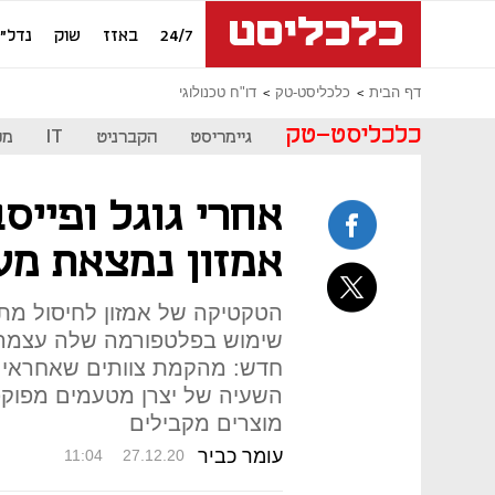
24/7
באזז
שוק
נדל"ן
דף הבית
כלכליסט-טק
דו"ח טכנולוגי
כלכליסט-טק
גיימריסט
הקברניט
IT
מכ
אחרי גוגל ופייס
אמזון נמצאת מע
הטקטיקה של אמזון לחיסול מת
שימוש בפלטפורמה שלה עצמה 
חדש: מהקמת צוותים שאחראים 
השעיה של יצרן מטעמים מפוקפ
מוצרים מקבילים
עומר כביר
11:04
27.12.20