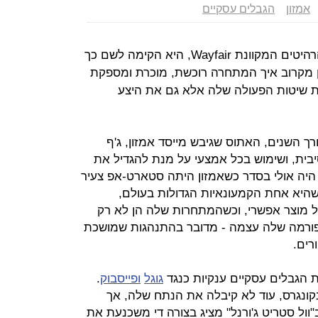
אמזון
הגבלים עסקיים
כשאמזון החליטה להתחרות בחנות הרהיטים המקוונת Wayfair, היא הקימה לשם כך
ן מקרוב איך המתחרה רוכשת, מוכרת ומספקת
ת שיטות הפעולה שלה אלא גם את היצע
רך השנים, האתוס שגיבש מייסד אמזון, ג'ף
בית, ושימוש בכל אמצעי על מנת להגדיל את
 היה אולי בסדר כשאמזון היתה סטארט-אפ צעיר
שהיא אחת הקמעונאיות הגדולות בעולם,
מוצר אפשרי, וכשהמתחרות שלה הן לא רק
פורמה שלה עצמה - מדובר בהתנהגות שמושכת
רים.
ת הגבלים עסקיים ענקיות כנגד
גוגל
ופייסבוק
.
קונגרס, עוד לא קיבלה את הנתח שלה, אך
וול סטריט ג'ורנל" מציג בצורה די משכנעת את