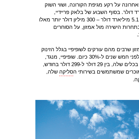
אחרונה על רקע מגיפת הקורונה, ושווי השוק
 ל-120 מיליארד דולר. בסוף השבוע של בלאק פריידיי,
למוכרים של שופיפיי היו מכירות בסך 5.1 מיליארד דולר – 300 מיליון דולר יותר מאלו
בתחרות הישירה מול אמזון, על הסוחרים
ן שרבים מהם עורקים לשופיפיי בגלל הזינוק
בעמלות שגובה מהם אמזון, מ-19% לפני חמש שנים ל-30% כיום. שופיפיי, מנגד,
גובה תשלום חודשי קבוע על השימוש בכלים שלה, בין 29 דולר ל-299 דולר בחודש,
וכרים שמשתמשים בשירותי ה
סליקה
שלה,