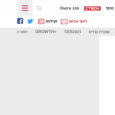
מוסף
Dun's 100
דואר אדום
ועידות
שוברת קודים
CES2023
+GROWTH
יומנו של סטארט