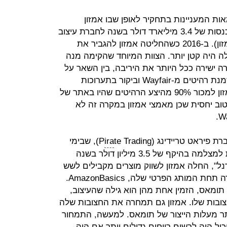
 אחת הדוגמאות המעניינות בתחקיר לאופן שבו אמזון
מנצלת את פער הכוחות לטובתה (הכנסות של 3.4 מיליארד דולר בשנה לחברת עיצוב
הבית, לעומת 136 מיליארד דולר לאמזון). ב-2016 כשהחליטה אמזון להגביר את
 היה קטן יותר. הצוות המיוחד שהקימה מנה
ורה ישירה ככל היותר את היריבה, בין השאר על
ידי איתור הספקים שלה באמצעות הזמנת רהיטים מ-Wayfair וביקור בתערוכות
מקצועיות. בסופו של דבר הצליחה אמזון למכור 90% מהיצע הרהיטים שהיו באתר של
ש סוף טוב יחסית שכן מאמצי אמזון במקרה זה לא
ת פיראט טריידינג (P
ira
te Trading), שבימי
השיא שלה לפני כעשור מכרה חצובות למצלמה בהיקף של 3.5 מיליון דולר בשנה
ל סטריט ג'ורנל", החלה אמזון לשווק מוצרים מקבילים לשש
החצובות הפופולריות ביותר של החברה תחת המותג הפרטי שלה, AmazonBasics.
תומאס, הזמין אחת מהן הוא גילה שהעיצוב,
חצובות שלו. אמזון גם תמחרה את החצובות שלה
תר מעלות הייצור של תומאס. למעשה, התמחור
ול היה לרשום רווחים גדולים יותר אם היה