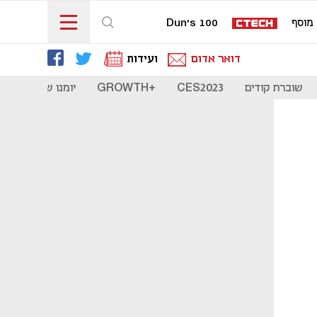
מוסף
Dun's 100
דואר אדום
ועידות
שוברת קודים
CES2023
+GROWTH
יומנו של סטארט