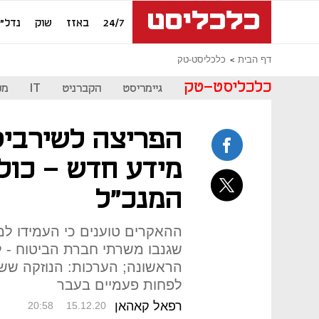
24/7
באזז
שוק
נדל"ן
דף הבית
כלכליסט-טק
כלכליסט-טק
גיימריסט
הקברניט
IT
מכ
הפריצה לשירביט
מידע חדש - כולל
המנכ"ל
ההאקרים טוענים כי העמידו ל
שגנבו משרתי חברת הביטוח - 
הראשונה; הערכות: הנוזקה ש
לפחות פעמיים בעבר
רפאל קאהאן
20:58
15.12.20