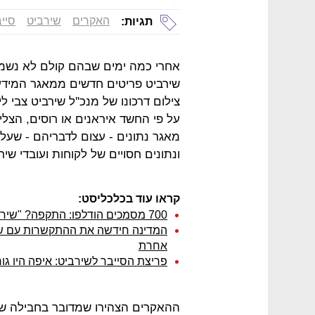
האקרים
שירביט
סיי
תגיות:
אחרי כמה ימים שבהם קולם לא נשמע
שירביט פריטים חדשים ממאגר המידע 
צילום דרכונו של מנכ''ל שירביט צבי 
על פי החשד איראנים או רוסים, הצל
מאגר נתונים - עצום לדבריהם - שעל
ונתונים חסויים של לקוחות ועובדי שיר
קראו עוד בכלכליסט:
700 מסמכים הודלפו: התקפה? "שירביט מנפיקה פוליסות"
המדינה חידשה את ההתקשרות עם שיר
אחרת
פריצת הסייבר לשירביט: איפה היו גו
ההאקרים הצהירו שמדובר בחבילה ש