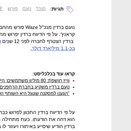
מנכל
נועם
פורש
E
תגיות:
נועם ברדין מנכ"ל
קראנץ'. על פי הדיווח ברדין יפרוש מהח
ברדין הצטרף לחברה לפני 12 שנים
בכ-1.1 מיליארד דולר.
קראו עוד בכלכליסט:
ווייז חושפת: 80 מיליון משתמשים; היעד הבא: לפתור את בעיות הפקקים של העולם
נועם ברדין משקיע בחברת הרחפנים הישראלי
"הגענו למסקנה שגוגל היא השותף הטוב ב
על פי הדיווח ברדין התכוון לפרוש כ
הוא דחה את הודעתו. כעת מתחילה ה
ברדין הודיע שיסייע באיתורו ויעזור 