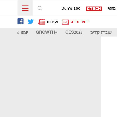
מוסף
Dun's 100
דואר אדום
ועידות
שוברת קודים
CES2023
+GROWTH
יומנו של סטארט