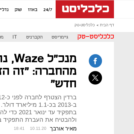
24/7
באזז
שוק
נדל"ן
דף הבית
כלכליסט-טק
כלכליסט-טק
גיימריסט
הקברניט
IT
מכ
מנכ"ל
מהחברה: "זה הזמ
חדש"
ב-2013 בכ-1.1 מיליא
בתפקיד עד י
ולהבטיח את העברת התפקיד בא
מאיר אורבך
18:41
10.11.20