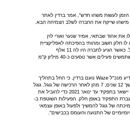
הגיע הזמן לעשות משהו חדש", אמר ברדין לאתר
א מישהו שייקח את החברה לשלב הצמיחה הבא.
ו את אהוד שבתאי, אמיר שנער ואורי לוין
ברה ב-2008 אבל היה לו חלק חשוב ומהותי בהפיכתה לאפליקציית
הנהיגה המשמעותית ובמכירתה לגוגל. כאשר הגיע לחברה היו לה 11 אלף
משתמשים וכיום יש לה 140 מיליון משתמשים פעילים אשר נוסעים כ-40 מיליון ק"מ
מחברת Waze נמסר הערב: "היום הודיע מנכ"ל Waze נועם ברדין, כי החל בתהליך
עזיבה לאחר שהנהיג את החברה במשך 12 שנים, 7 מהן לאחר הרכישה של גוגל. גוגל
תחל בחיפוש אחר מנכ"ל חדש, ונועם יישאר בתפקיד עד ינואר 2021 כדי להוביל את
ברת התפקיד באופן חלק. הפעילות השוטפת ב-
תמיכתה של גוגל להמשיך ולפעול באופן עצמאי
מיומיים של התנועה והעומס בכבישים".