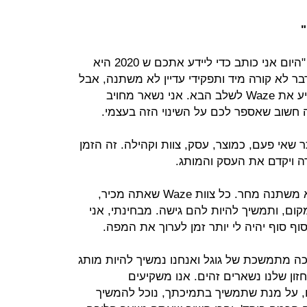
"
ברדין כתב הערב בבלוג של החברה: "היום אני כותב כדי ליידע אתכם ש 2020 היא
נה שלי ב- Waze. שום דבר לא קורה מיד ותפקידי עדיין לא משתנה, אבל
נתחיל בחיפוש אחר מנהיג שיוכל להניע את Waze לשלב הבא. אני נשאר מחויב
 החזקה ביותר שאי פעם, כמוצר, עסק, צוות וקהילה. זה הזמן
ה ויקדם את העסק והמותג.
"מה משתנה מחר? ובכן, שום דבר לא משתנה מחר. כל צוות Waze שאתה מכיר,
קום, ותמשיך להיות להם גישה. מבחינתי, אני
וף סוף יהיה לי יותר זמן לערוך את המפה.
הדגיש של- Waze יש תמיכה מתמשכת של גוגל ואנחנו נמשיך להיות מותג
 תוכניות 2021 שלנו והחזון שלנו נשארים זהים. אנו משקיעים
, על מנת שתמשיך בתמיכתך, נוכל להמשיך