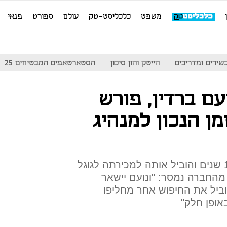
משפט
כלכליסט-טק
עולם
ספורט
פנאי
שירים ומדריכים
הייטק והון סיכון
הסטארטאפים המבטיחים 25
 Waze, נועם ברדין, פורש
ן הנכון למנהיג
ברדין הצטרף לחברה לפני כ-12 שנים והוביל אותה למכירתה לגוגל
רד דולר. מהחברה נמסר: "ונועם יישאר
נואר 2021 כדי להוביל את החיפוש אחר מחליפו
ופן חלק"