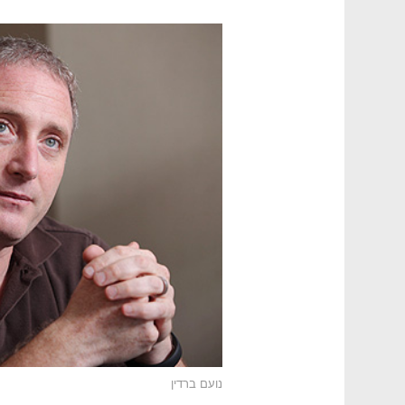
נועם ברדין