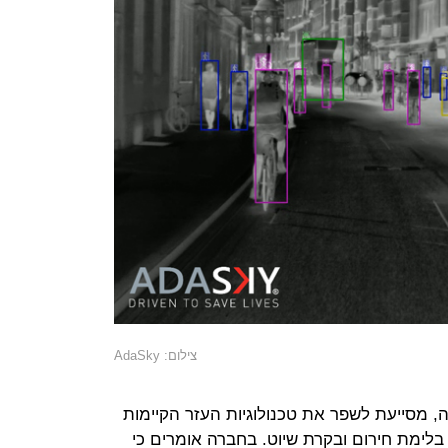
צילום: AdaSky
החברה, מערכת ה-VIPER שלה, מסייעת לשפר את טכנולוגיות העזר הקיימות
בלימת חירום ובקרת שיוט. בחברה אומרים כי