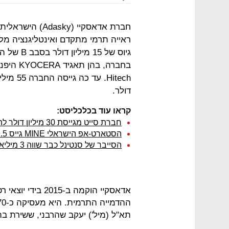
חברת אדאסקיי (y
ראייה תרמי מתקדם ואינטליגנציה מל
גיוס של 5
דולר.
קראו עוד בכלכליסט:
חברת סייט מגייסת 30 מיליון דולר להתרחבות בארה"ב
הסטארט-אפ הישראלי MINE גייס 9.5 מיליון דולר מקרן ה-AI של גוגל
הסייבר של סנטינל כבר שווה 3 מיליארד דולר
אדאסקיי הוקמה ב-
תא"ל (מיל') יעקב שהרבני, ששירת בתפ