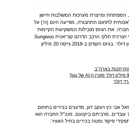
Adask) הישראלית, המפתחת ומייצרת מערכות המשלבות חיישן
אכותית לתחום התחבורה, מודיעה היום (ה') על
1 מיליון דולר בסבב B של החברה. את הגיוס מובילות המשקיעות הקיימות
בחברה, בהן תאגיד KYOCERA היפני ויצרנית חלקי הרכב הדרום קוריאנית Sungwoo
Hitech. עד כה גייסה החברה 55 מיליון דולר. בגיוס הקודם ב-2018 גייסה 20 מיליון
2015 בידי יוצאי רפאל אבי כץ ויעקב דגן, מדענים בכירים בתחום
ההדמייה התרמית. היא מעסיקה כ-70 עובדים, מרביתם ביקנעם. מנכ"ל החברה הוא
קידי פיקוד ומטה בכירים בחיל האוויר.