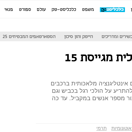
משפט
כלכליסט-טק
עולם
ספורט
פנאי
שירים ומדריכים
הייטק והון סיכון
הסטארטאפים המבטיחים 25
אדאסקיי הישראלית מגייסת 15
אינטליגנציה מלאכותית ברכבים
תריע על הולכי רגל בכביש וגם
ור מספר אנשים במקביל. עד כה
אוטונומיות
תרמי