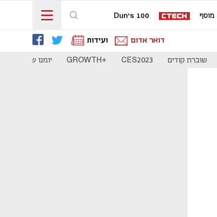
מוסף
Dun's 100
דואר אדום
ועידות
שוברת קודים
CES2023
+GROWTH
יומנו של סטארט