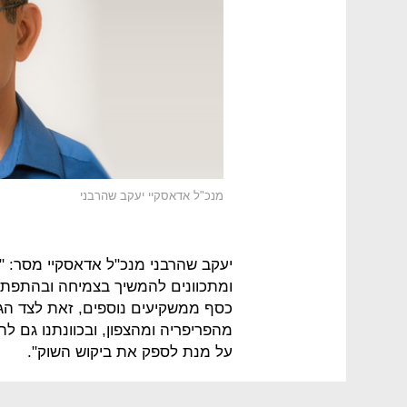
מנכ"ל אדאסקיי יעקב שהרבני
יעקב שהרבני מנכ"ל אדאסקיי מסר: "א
ומתכוונים להמשיך בצמיחה ובהתפתחו
כסף ממשקיעים נוספים, זאת לצד הגיד
מהפריפריה ומהצפון, ובכוונתנו גם להק
על מנת לספק את ביקוש השוק".