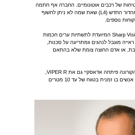
ות של רכבים אוטונומיים. החברה אף חתמה
על הסכם מסחרי עם יצרנית רכבים מהדור החדש (L4) שאת שמה לא ניתן לחשוף
וחות נוספים.
אדאסקיי פיתחה גם מערכת בשם Sharp Vision המיועדת לתשתיות ערים חכמות
אייה מוגבל לנהגים וומתריעה על סכנות,
בת, או אדם החוצה צומת שלא בהתאם
לאחרונה, בעקבות התפרצות מגפת הקורונה פיתחה אדאסקיי גם את VIPER R,
מערכת שמודדת חום הגוף של מספר אנשים בו זמנית בטווח של עד 10 מטרים