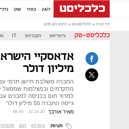
24/7
באזז
שוק
נדל"ן
דף הבית
כלכליסט-טק
הייטק והון סיכון
כלכליסט-טק
גיימריסט
הקברניט
IT
מכ
מיליון דולר
החברה משלבת חיישן תרמי עם 
מתקדמים ובמצלמות שמסוגל לה
למדוד חום בכניסה למבנים עב
גייסה החברה 55 מיליון דולר
מאיר אורבך
08:00
22.10.20
גיוס הון
חום
מכוניות 
תגיות: