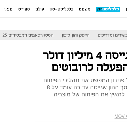
משפט
כלכליסט-טק
עולם
ספורט
פנאי
שירים ומדריכים
הייטק והון סיכון
הסטארטאפים המבטיחים 25
חברת MOV.AI גייסה 4 מיליון דולר
פעלה לרובוטים
פתרון המפשט את תהליכי הפיתוח
וההטעמה במערכות רובוטיות. סך ההון שגייסה עד כה עומד על 8
ה להאיץ את הפיתוח של מוצריה
MOV.