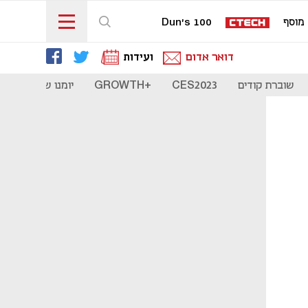
מוסף
Dun's 100
דואר אדום
ועידות
שוברת קודים
CES2023
+GROWTH
יומנו של סטארט