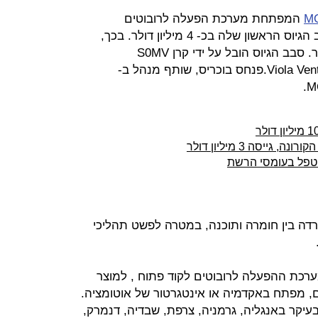
MO
המפתחת מערכת הפעלה לרובוטים
שיתופיים (Co-bots) הרחיבה את סבב הגיוס הראשון שלה בכ- 4 מיליון דולר. בכך,
עומד סך ההון המגויס על 8 מיליון דולר. סבב הגיוס הובל על ידי קרן S0MV
והמשקיעים הקיימים של NFX ו-Viola Ventures.פנחס בוכריס, שותף מנהל ב-
יסה 3 מיליון דולר
יטפל בעומסי הרשת
ה בין חומרה ותוכנה, במטרה לפשט תהליכי
 מערכת ההפעלה לרובוטים לקוד פתוח , למוצר
יים, מפתח באקדמיה או אינטגרטור של אוטומציה.
עיקר באנגליה, גרמניה, צרפת, שבדיה, דנמרק,