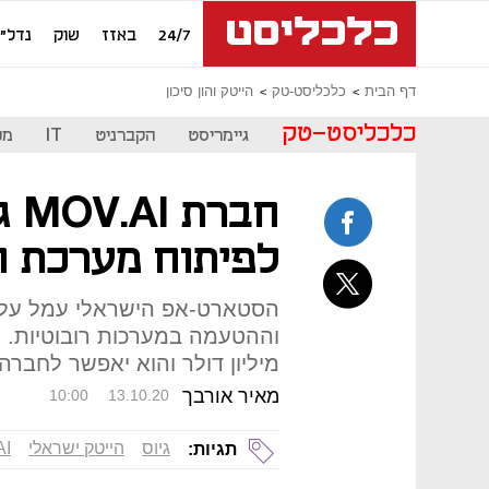
24/7
באזז
שוק
נדל"ן
דף הבית
כלכליסט-טק
הייטק והון סיכון
כלכליסט-טק
גיימריסט
הקברניט
IT
מכ
לפיתוח מערכת ה
הסטארט-אפ הישראלי עמל על 
מיליון דולר והוא יאפשר לחבר
מאיר אורבך
10:00
13.10.20
גיוס
הייטק ישראלי
AI
תגיות: