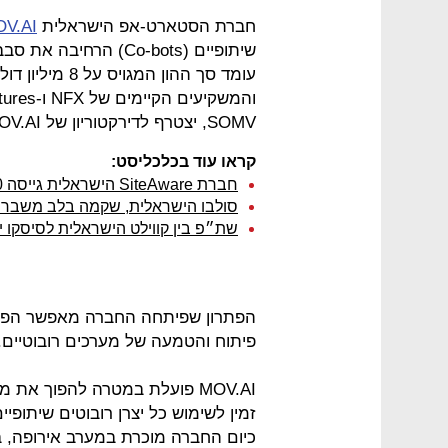
חברת הסטארט-אפ הישראלית
V.AI
SOMV, יצטרף לדירקטוריון של MOV.AI.
קראו עוד בכלכליסט:
חברת SiteAware הישראלית גייסה 10 מיליון דולר
סולבו הישראלית, שקמה בלב משבר הקורונה, גי
שת״פ בין קווילט הישראלית לסיסקו 
הפתרון שפיתחה החברה מאפשר הפרד
פיתוח והטמעה של מערכים רובוטיים.
MOV.AI פועלת במטרה להפוך את
זמין לשימוש כל יצרן רובוטים שיתופ
כיום החברה מוכרת במערב אירופה, ב