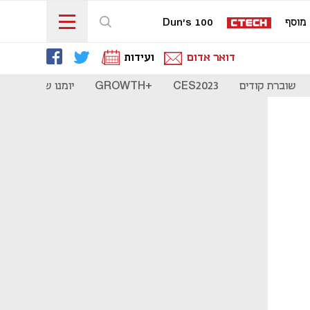
מוסף
Dun's 100
דואר אדום
ועידות
שוברת קודים
CES2023
+GROWTH
יומנו של סטארט