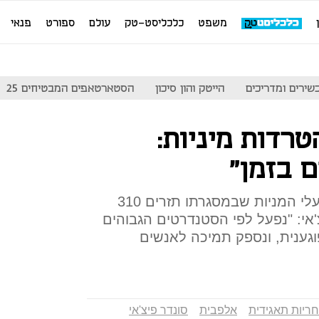
משפט
כלכליסט-טק
עולם
ספורט
פנאי
שירים ומדריכים
הייטק והון סיכון
הסטארטאפים המבטיחים 25
טרדות מיניות:
ם בזמן"
החברה חתמה על הסדר עם בעלי המניות שבמסגרתו תזרים 310
יצ'אי: "נפעל לפי הסטנדרטים הגבוהים
גענית, ונספק תמיכה לאנשים
ריות תאגידית
אלפבית
סונדר פיצ'אי