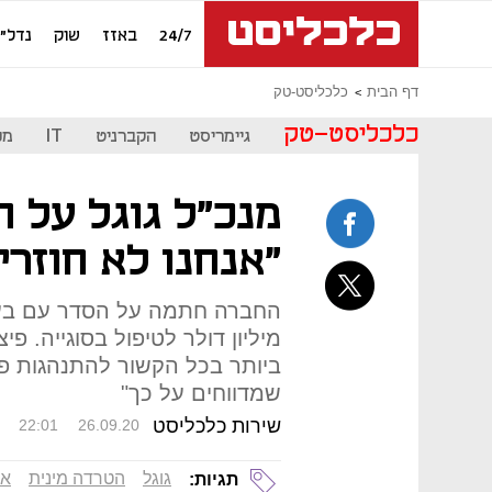
24/7
באזז
שוק
נדל"ן
דף הבית
כלכליסט-טק
כלכליסט-טק
גיימריסט
הקברניט
IT
מכ
מנכ"ל גוגל על ה
"אנחנו לא חוזרי
מיליון דולר לטיפול בסוגייה. פ
ביותר בכל הקשור להתנהגות פו
שמדווחים על כך"
שירות כלכליסט
22:01
26.09.20
גוגל
הטרדה מינית
אח
תגיות: