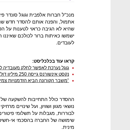
מנכ"ל חברות אלפבית וגוגל סונדר פי
אתמול, והפנה אותם להסדר חדש שנח
שהיא לא הגיבה כראוי לטענות על הט
ישמשו כאיתות ברור לכולכם שאיננו ח
לעובדים.
קראו עוד בכלכליסט:
גוגל נערכת לאפשר לחלק מעובדיה ל
נקסט אינשורנס גייסה 250 מיליון דולר בהובלת קרן הצמיחה של גוגל
"משבר הקורונה הביא הזדמנויות צמי
נושאי מגוון ושוויון, ועל שינויים מרח
לבוררות, מגבלות על תשלומי פיטורים
שימושה של החברה בהסכמי אי-חשיפ
מינית.