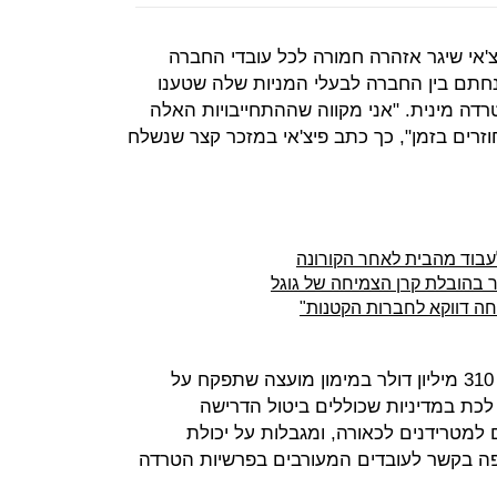
צ'אי שיגר אזהרה חמורה לכל עובדי החברה
תם בין החברה לבעלי המניות שלה שטענו
רדה מינית. "אני מקווה שההתחייבויות האלה
וזרים בזמן", כך כתב פיצ'אי במזכר קצר שנשלח
עבוד מהבית לאחר הקורונה
חה דווקא לחברות הקטנות"
ההסדר כולל התחייבות להשקעה של 310 מיליון דולר במימון מועצה שתפקח על
יקי לכת במדיניות שכוללים ביטול הדרישה
 למטרידנים לכאורה, ומגבלות על יכולת
ה בקשר לעובדים המעורבים בפרשיות הטרדה