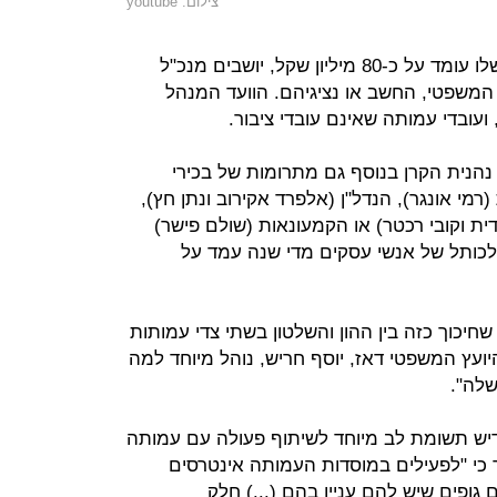
צילום: youtube
בדירקטוריון הקרן, שמחזור הפעילות שלו עומד על כ-80 מיליון שקל, יושבים מנכ"ל
המשפטי, החשב או נציגיהם. הוועד המנהל
 ועובדי עמותה שאינם עובדי ציבור.
נהנית הקרן בנוסף גם מתרומות של בכירי
מי אונגר), הנדל"ן (אלפרד אקירוב ונתן חץ),
ית וקובי רכטר) או הקמעונאות (שולם פישר)
 לכותל של אנשי עסקים מדי שנה עמד על
יה לעתיד שחיכוך כזה בין ההון והשלטון בשתי צדי עמותות
עץ המשפטי דאז, יוסף חריש, נוהל מיוחד למה
שלה".
דיש תשומת לב מיוחד לשיתוף פעולה עם עמותה
 כי "לפעילים במוסדות העמותה אינטרסים
גופים שיש להם עניין בהם (...) חלק