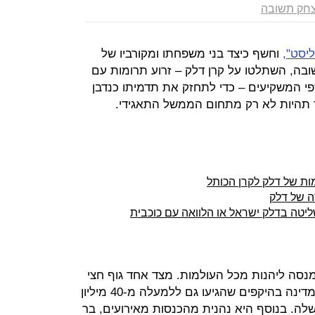
צחק תשובה
יסט",
וחשף כיצד בני משפחתו ומקורביו של
בה, השתלטו על קרן דלק – זרוע תרומות עם
י המשקיעים – כדי לתחזק את תדמיתו כנדבן
ר תהיות לא רק מתחום הממשל התאגידי.
ות של דלק לקרן הכותל
ה של דלק
יטה בדלק ישראל או הלוואה עם כוכבית
סה ליהנות מכל העולמות. מצד אחד גוף חצי
ממשלתי, שנהנה מדי שנה מתקציבי מדינה בהיקפים שהגיעו גם ללמעלה מ-40 מיליון
לה. בנוסף היא נהנית מהכנסות מאירועים, בר