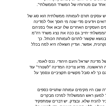
אחד עם מטרותיו של המשרד הממשלתי".
ש עסקים תורם לעמותה ממשלתית הוא סוג של
אים ויודעים מדי שנה מי חוסך אולי למדינה
ים העסקיים האחרים שלו יובאו אולי בפניהם
ם הממשלתי יחייב גם ככה את נציג משרד רה"מ
ון בנושא שקשור לתרום לעמותת הכותל. כך
עקרונית, אפשר. ועדיין השאלה היא למה בכלל
 מדינת ישראל והעם היהודי. נכס לאומי,
ה הראשונה. מדוע צריכה המדינה "לשנורר" עוד
ם כך לא סובל מקשיים תקציביים ונסמך על
ה שבו היו מקימים עמותה שתגייס כספים
? למעון ראש הממשלה? למרכז מבקרים
ר להניח שלא. ובצדק. יש דברים שמתפקיד