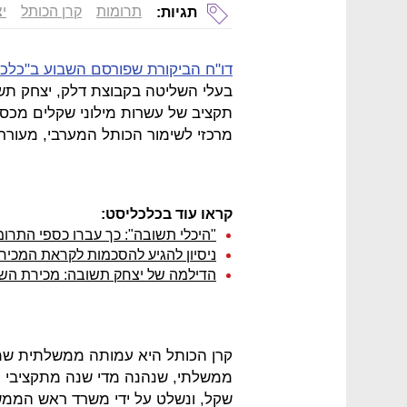
תרומות
קרן הכותל
י
תגיות:
דו"ח הביקורת שפורסם השבוע ב"כלכל
בעלי השליטה בקבוצת דלק, יצחק תשו
תקציב של עשרות מילוני שקלים מכספ
מרכזי לשימור הכותל המערבי, מעור
קראו עוד בכלכליסט:
"היכלי תשובה": כך עברו כספי התרומ
ניסיון להגיע להסכמות לקראת המכיר
הדילמה של יצחק תשובה: מכירת השל
קרן הכותל היא עמותה ממשלתית שמנ
שקל, ונשלט על ידי משרד ראש הממש