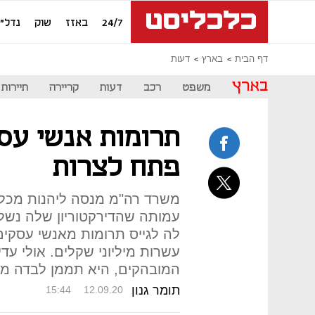
24/7
באזז
שוק
נדל"ן
דף הבית
בארץ
דעות
בארץ
משפט
רכב
דעות
קריירה
תיירות
תרומות אנשי עסק
פתח לצרות
משרד רה"מ מנסה ליהנות מכל 
עמותה שהדירקטוריון שלה נשלט
לה לגייס תרומות מאנשי עסקים
עשרות מיליוני שקלים. אולי ע
המובהקים, היא תממן לבדה מחש
תומר גנון
15:44
12.09.20