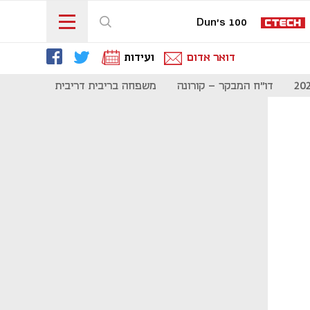
Dun's 100
דואר אדום
ועידות
דו"ח המבקר - קורונה
משפחה בריבית דריבית
תקשורת