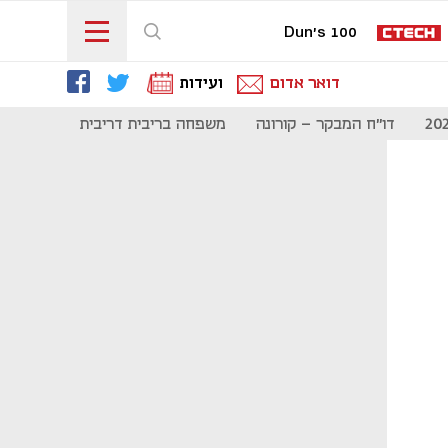
Dun's 100
דואר אדום
ועידות
דו"ח המבקר - קורונה
משפחה בריבית דריבית
תקשורת