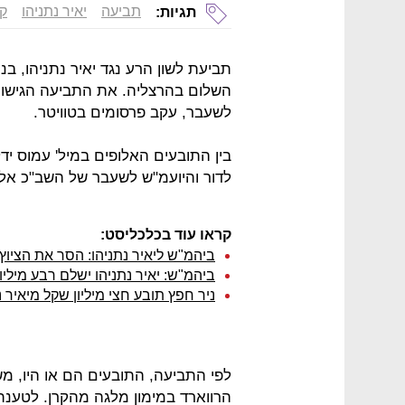
תביעה
יאיר נתניהו
קר
תגיות:
תביעת לשון הרע נגד יאיר נתניהו, בנ
לשעבר, עקב פרסומים בטוויטר.
בין התובעים האלופים במיל' עמוס יד
לדור והיועמ"ש לשעבר של השב"כ אלי ב
קראו עוד בכלכליסט:
ביהמ"ש ליאיר נתניהו: הסר את הציו
ביהמ"ש: יאיר נתניהו ישלם רבע מילי
ניר חפץ תובע חצי מיליון שקל מיאיר 
לפי התביעה, התובעים הם או היו, מש
הרווארד במימון מלגה מהקרן. לטענת