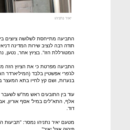
יאיר נתניהו
התביעה מתייחסת לשלושה ציוצים בינ
תודה רבה לנציב שירות המדינה דניא
המטורללת הזו". בציוץ אחר, נטען, נתנ
התביעה מפרטת כי את הציוץ הזה מחק
לג'פרי אפשטיין בלבד (המיליארדר ה
בנערות, ושם קץ לחייו בתא המעצר ב
עוד בין התובעים ראש מח"ש לשעבר 
אלף, התא"לים במיל' אסף אוריון, אבי
דוד.
מטעם יאיר נתניהו נמסר: "תביעות ה
פיהוק אצל יאיר".