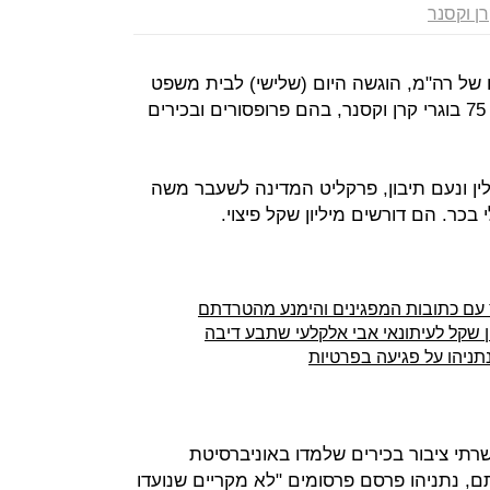
ן וקסנר
ו של רה"מ, הוגשה היום (שלישי) לבית משפט
השלום בהרצליה. את התביעה הגישו 75 בוגרי קרן וקסנר, בהם פרופסורים ובכירים
לין ונעם תיבון, פרקליט המדינה לשעבר משה
כר. הם דורשים מיליון שקל פיצוי.
ץ עם כתובות המפגינים והימנע מהטרדתם
ון שקל לעיתונאי אבי אלקלעי שתבע דיבה
נתניהו על פגיעה בפרטיות
רתי ציבור בכירים שלמדו באוניברסיטת
ם, נתניהו פרסם פרסומים "לא מקריים שנועדו