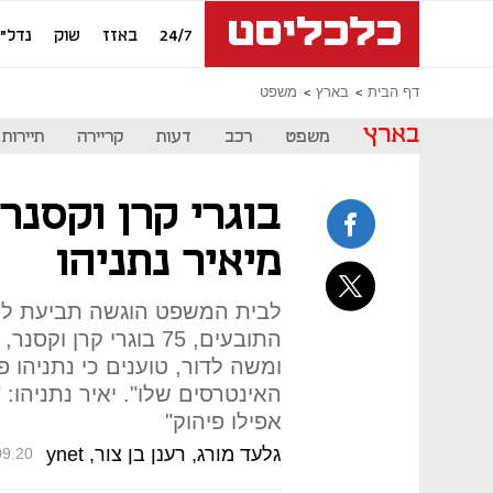
24/7
באזז
שוק
נדל"ן
דף הבית
בארץ
משפט
בארץ
משפט
רכב
דעות
קריירה
תיירות
בוגרי קרן וקסנר
מיאיר נתניהו
לבית המשפט הוגשה תביעת לש
התובעים, 75 בוגרי קר
ומשה לדור, טוענים כי נתניהו 
האינטרסים שלו". יאיר נתניהו
אפילו פיהוק"
גלעד מורג, רענן בן צור, ynet
09.20