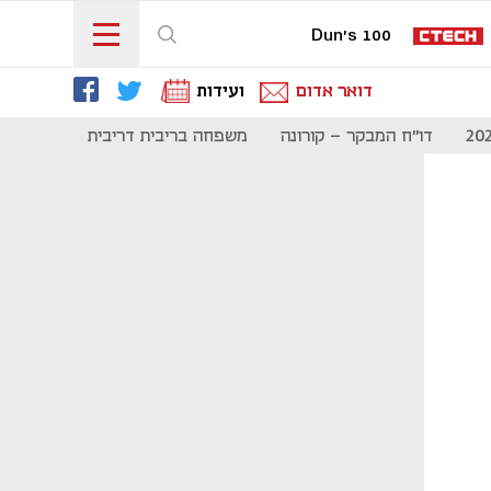
Dun's 100
דואר אדום
ועידות
דו"ח המבקר - קורונה
משפחה בריבית דריבית
תקשורת