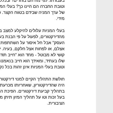
בעבודתו. לפי מה הם בוחרים? ובכל
וטובת החברה הם היינו כך? בעלי המ
של ערך המניה שבידם בטווח הקצר. ט
מידי.
בעלי המניות עלולים להיקלע למצב בו
מהדירקטורים, לפעול על פי הבנת בע
העסק" אבל חל איסור על השתתפותם ב
אצלם, או לפחות אצל חלקם, בעיה. י
קושי לא מבוטל - מחד הוא "חייב תוד
שלו בעתיד, ומאידך הוא חייב בנאמנ
וטובת בעלי המניות אינן זהות בכל נקו
חולשת התהליך הקיים למנוי דירקטורי
היה שהדירקטוריון, שאחריותו מכרעת ו
בתהליך קביעת דירקטורים. הפיכת הו
בעל זכות וטו על תהליך המיון תיתן מ
הציבורית.