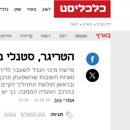
24/7
באזז
שוק
נדל"ן
דף הבית
בארץ
דעות
בארץ
משפט
רכב
דעות
קריירה
תיירות
הטריגר, סטנלי פ
פרשת מינוי הנגיד לשעבר לדי
סוגיות חשובות שהשפעתן וטיבן 
ובראשן חולשת התהליך הקיים ל
בהרכב הוועדה הממנה. כך יש 
אמרי טוב
19:34
31.08.20
בנק הפועלים
בנקים
תגיות: