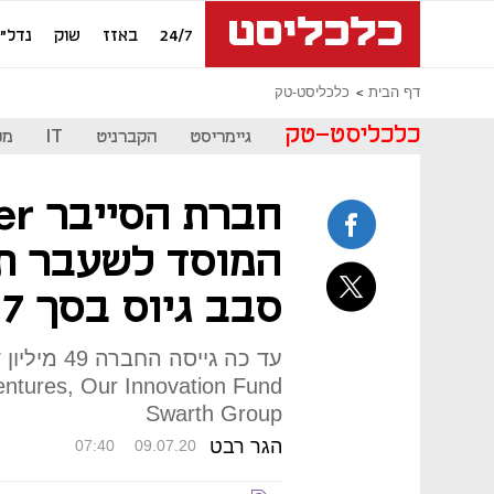
24/7
באזז
שוק
נדל"ן
דף הבית
כלכליסט-טק
כלכליסט-טק
גיימריסט
הקברניט
IT
מכ
המוסד לשעבר תמ
סבב גיוס בסך 17 מיליון דולר
עד כה גייסה
Swarth Group
הגר רבט
07:40
09.07.20