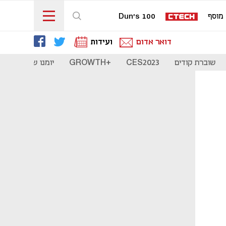
מוסף
Dun's 100
דואר אדום
ועידות
שוברת קודים
CES2023
+GROWTH
יומנו של סטארט