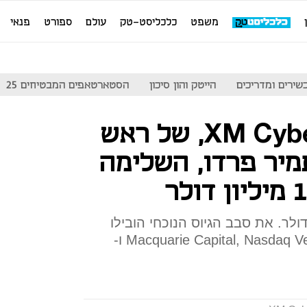
משפט
כלכליסט-טק
עולם
ספורט
פנאי
שירים ומדריכים
הייטק והון סיכון
הסטארטאפים המבטיחים 25
חברת הסייבר XM Cyber, של ראש
יר פרדו, השלימה
 החברה 49 מיליון דולר. את סבב הגיוס הנוכחי הובילו
Macquarie Capital, Nasdaq Ventures, Our Innovation Fund ו-