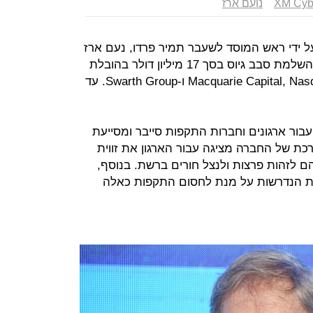
XM Cyb
נועם ארז
XM Cyb, שהוקמה על ידי ראש המוסד לשעבר תמיר פרדו, נעם ארז
ובועז גורודיסקי מודיעה היום (ה׳) על השלמת סבב גיוס בסך 17 מיליון דולר בהובלת
Macquarie Capital, Nasdaq Ventures, Our Innovation Fund ו-Swarth Group. עד
דמה עבור ארגונים וחברות התקפות סייבר ומסייעת
 של החברה מציגה עבור הארגון את זווית
 לזהות פרצות ולנצל חורים ברשת. בנוסף,
ת הנדרשות על מנת לחסום התקפות כאלה