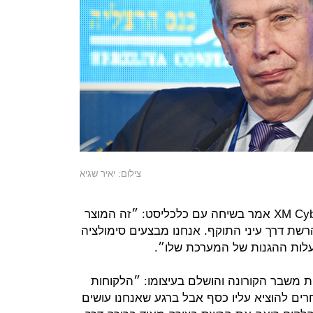
צילום: יאיר שגיא
נועם ארז מנכ"ל ומייסד-שותף של XM Cyber אמר בשיחה עם כלכליסט: ״זה המוצר
רשת דרך עיני התוקף. אנחנו מבצעים סימולציה
ועלות ההגנות של המערכת שלו״.
ת משבר הקורונה והושלם בעיצומו: ״הלקוחות
רים להוציא עליו כסף אבל ברגע שאנחנו עושים