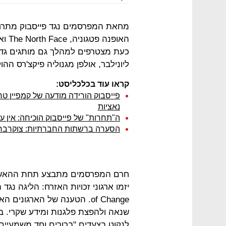
מחאת המפרסמים נגד פייסבוק מתרחב
האופ
כעת מצטרפים למהלך גם מותגים גדולי
ליונילבר, אולפן מגנוליה פיקצ'רס ההו
קראו עוד בכלכליסט:
פייסבוק הורידה מודעה של קמפיין 
נאציות
ה"תחרות" של פייסבוק הוכיחה: אין עדי
הסערה ברשתות החברתיות: צוקרברג ה
of Change. הטענה של הארגו
שנאה ולהפצת פלגנות ומידע שקרי. בב
לנקוט בצעדים "ברורים וחד משמעיי