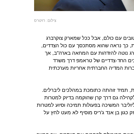
צילום: רויטרס
טובים עם כולם, אבל ככל שמארק צוקרברג
ת, כך נראה שהוא מסתכסך עם כול הצדדים,
רג נוטה להזדהות עם המחאה בארה"ב, אך
ים החד-צדדיים של טראמפ דרך משרד
רות המדיה החברתית אחריות מערכתית
לית, תמיד זוהתה כתומכת במהלכים ליברלים.
קהילה גם דרך קרן שהוקמה בדיוק למטרות
וליבר המשיכה בפעולות תמיכה וסיוע למטרות
 כגון בן אנד ג'ריס מוסיף לא מעט לחץ על