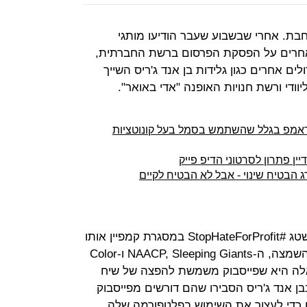
ת. אחרי שבשבוע שעבר הודיעו מותגי
נה פטגוניה, The North Face ואחרים על הפסקת הפרסום ברשת החברתית,
ם אחרים כגון גלידות בן אנד ג'ריס השייך
ליוודי ורשת חנויות האופנה "אדי באואר".
טראמפ בגלל שהשתמש בסמל בעל קונוטציות
ין פתרון לסרטוני הדיפ פייק
בטיח שינוי - אבל לא הבטיח לקיים
חרם המפרסמים מתבצע תחת ההאשטג #StopHateForProfit במסגרת קמפיין אותו
יזמו ארגוני זכויות האזרח: הליגה נגד השמצה, ה-NAACP, Sleeping Giants ו-Color
נים האלה היא שפייסבוק משמשת להפצה של שיח
ן אנד ג'ריס הסבירו שהם דורשים מפייסבוק
ם כדי לעצור את השימוש בפלטפורמה שלה