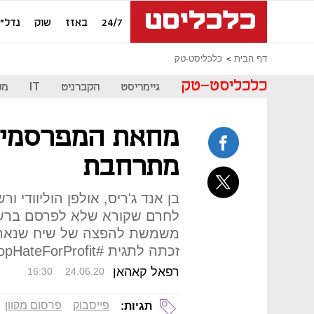
24/7
באזז
שוק
נדל"ן
דף הבית
כלכליסט-טק
כלכליסט-טק
גיימריסט
הקברניט
IT
מכ
מחאת המפרסמים 
מתרחבת
בן אנד ג'ריס, אולפן הוליוודי 
לחרם שקורא שלא לפרסם ברש
משמשת להפצה של שיח שנאה, 
זכתה לתגית #StopHateForProfit
רפאל קאהאן
16:30
24.06.20
פייסבוק
פרסום מקוון
תגיות: