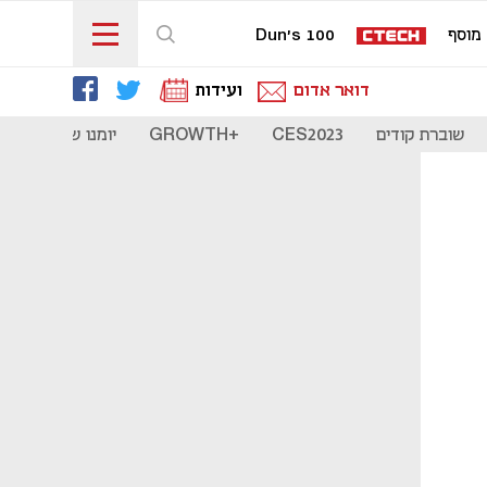
מוסף
Dun's 100
דואר אדום
ועידות
שוברת קודים
CES2023
+GROWTH
יומנו של סטארט