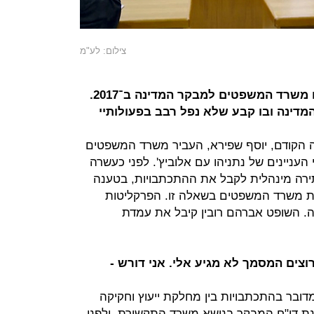
צילום: לע"מ
"אני דורש שייחשף המסמך ששלח משרד המשפטים למבקר המדינה ב־2017.
דינה ובו קבע שלא נפל רבב בפעולותיי
 הקודם, יוסף שפירא, העביר משרד המשפטים
העניינים של נתניהו עם אלוביץ'. לפני כעשרה
עתירה מינהלית לקבל את ההתכתבויות, בטענה
ת משרד המשפטים בשאלה זו. הפרקליטות
. השופט אברהם רובין קיבל את עמדת
רוצים המסמך לא מגיע אלי. אני דורש -
בר בהתכתבויות בין מחלקת ייעוץ וחקיקה
 דו"ח המבקר בנושא משרד התקשורת, ולפני