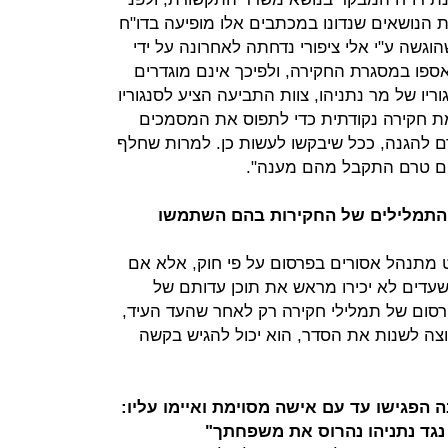
דות בפרשה 4000. תמצית הנושאים שנדונו במכתבים אלו מופיעה בדו"ח
וגשה ע"י אלי ציפורי נדחתה לאחרונה על ידי
פו במסגרת החקירה, ולפיכך אינם מוגדרים
ריו של מר נתניהו, צוות התביעה הציע לסנגוריו
־18.5, לבצע השלמת חקירה נקודתית כדי לתפוס את המסמכים
ם להגנה, ככל שיבקשו לעשות כן. למרות שחלף
ם טרם התקבל מהם מענה".
 התמלילים של החקירות בהם השתמשו
 מתנהל אסורים בפרסום על פי חוק, אלא אם
עדים לא יכירו מראש את תוכן עדותם של
סום של תמלילי חקירה רק לאחר שהעד העיד,
וצה לשנות את הסדר, הוא יכול להגיש בקשה
הפגישו עד עם אישה מסוימת ואיימו עליו:
 נגד נתניהו נהרוס את משפחתך"