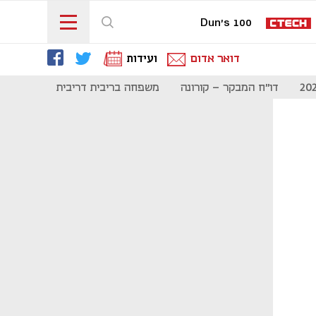
Dun's 100
דואר אדום
ועידות
דו"ח המבקר - קורונה
משפחה בריבית דריבית
תקשורת