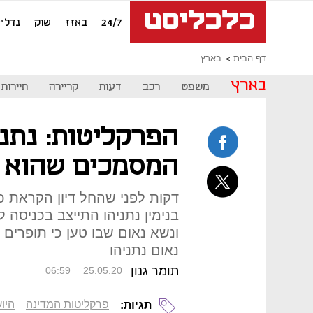
24/7
באזז
שוק
נדל"ן
דף הבית
בארץ
בארץ
משפט
רכב
דעות
קריירה
תיירות
הפרקליטות: נתנ
המסמכים שהוא ט
דקות לפני שהחל דיון הקראת 
בנימין נתניהו התייצב בכניסה
ונשא נאום שבו טען כי תופרים 
נאום נתניהו
תומר גנון
06:59
25.05.20
פרקליטות המדינה
היו
תגיות: