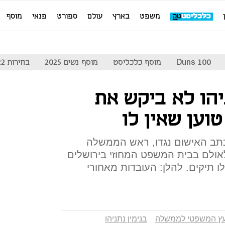
משפט
בארץ
עולם
ספורט
פנאי
מוסף
Duns 100
מוסף כלכליסט
מוסף נשים 2025
בחירות 2022
יהו לא ביקש את
וען שאין לו
כתב האישום נגדו, ראש הממשלה
 לאולם בבית המשפט המחוזי בירושלים
לו תיקים. להלן: העובדות מאחורי
עץ המשפטי לממשלה
בנימין נתניהו