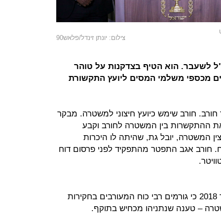
צילום: יונתן זינדל/פלאש90
ל לשעבר. הוא הטיף בצדקנות על טוהר
נים מכספי משלמי המסים ליועץ התקשורת
 חורב. חורב שימש כיועץ חיצוני למשטרה. מבקר
ת ההתקשרות בין המשטרה לחורב וקבע
ן המשטרה, יובל גת, שהיתה לו היכרות
ח. חורב אגב התפטר מהתפקיד לפני פרסום דוח
ויטר.
אלשיך טען בראיון ל"עובדה" בפברואר 2018 כי גורמים רבי כוח המעורבים בחקירות
שטרה – טענה שנתניהו מכחיש בתוקף.