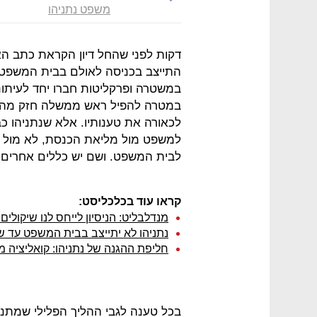
משפט נתניהו
דקות לפני שהחל דיון הקראת כתב הא
התייצב בכניסה לאולם בבית המשפט 
במשטרה ופרקליטות חברו יחד לעיתוני
במטרה להפיל ראש ממשלה חזק מהימי
לכאורה את טענותיו. אלא שנתניהו כ
למשפט מול מליאת הכנסת, לא מול כנ
לבית המשפט. ושם יש כללים אחרים.
קראו עוד בכלכליסט:
מנדלבליט: הניסיון לייחס לנו שיקולים 
נתניהו לא יתייצב בבית המשפט עד שלב ההו
חליפת ההגנה של נתניהו: קואליציה מ
בכל טענה לגבי ההליך הפלילי שמתנהל