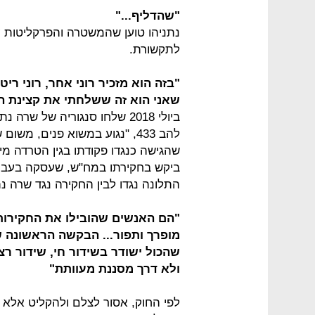
"שהדליף..."
נתניהו טוען שהמשטרה והפרקליטות ע
לתקשורת.
"בזה הוא מזכיר רוני אחר, רוני ר
שאני הוא זה ששלחתי את קצינת המ
ביולי 2018 שלחו סנגוריה של ש
להב 433, "נגוע במשוא פנים, 
שהגישה כנגדו פקודתו בגין הטרדה מי
ביקש בחקירתו במח"ש, שעסקה בעבירו
התלונה נגדו לבין החקירה נגד שרה נ
"הם האנשים שהובילו את החקירות
מופרך ותפור... הבקשה הראשונה 
שהכול ישודר בשידור חי, שידור רצי
ולא דרך מסננת מעוותת"
לפי החוק, אסור לצלם ולהקליט אלא 