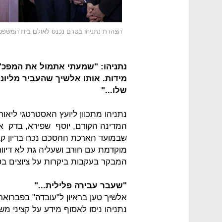
הצהרת נתניהו בטרם נכנס לאולם בית המשפט
נתניהו: "שמעתי אתמול את המפכ"
מידות. אותו אלשיך שהעביר מליו
שלו..."
נתניהו מתכוון ליועץ האסטרטגי ליאור
המדינה הקודם, יוסף שפירא, בדק א
שבמועד הארכת ההסכם נכח בדיון קצי
מוקדמת עם חורב ושעליה גת לא דיוו
המבקר בעקבות ביקרות על ציוצים בטו
"שעבר עבירה פלילית..."
נתניהו ניסו לאסוף מידע על קציני מ