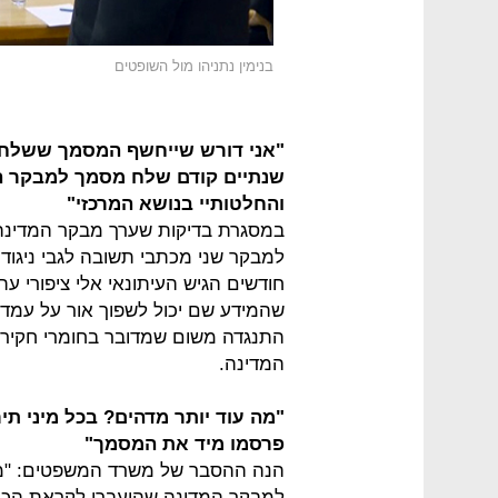
בנימין נתניהו מול השופטים
שנתיים קודם שלח מסמך למבקר המ
והחלטותיי בנושא המרכזי"
במסגרת בדיקות שערך מבקר המדינה
למבקר שני מכתבי תשובה לגבי ניגודי 
חודשים הגיש העיתונאי אלי ציפורי 
שהמידע שם יכול לשפוך אור על עמד
התנגדה משום שמדובר בחומרי חקירה
המדינה.
"מה עוד יותר מדהים? בכל מיני תי
פרסמו מיד את המסמך"
הנה ההסבר של משרד המשפטים: "מדו
למבקר המדינה שהועברו לקראת הכנת