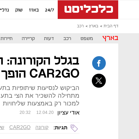
24/7
באזז
שוק
נדל"ן
דף הבית
בארץ
רכב
בארץ
משפט
רכב
דעות
קריירה
תיירות
בגלל הקורונה: 
CAR2GO הופך לרכב שליחויות
מתחילה להשכיר את הצי בתערי
למכור רק באמצעות שליחויות
אודי עציון
20:32
12.04.20
קורונה
CAR2GO
של
תגיות: