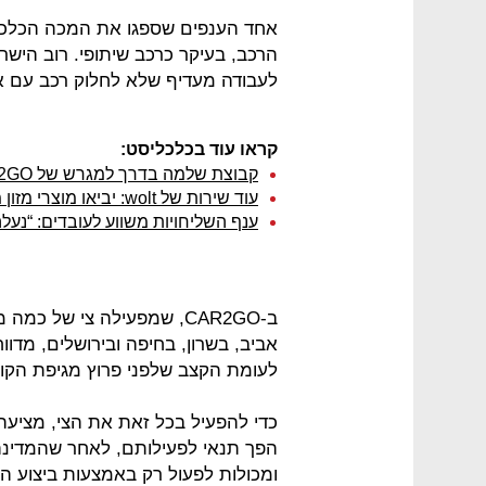
אחד הענפים שספגו את המכה הכלכל
הרכב, בעיקר כרכב שיתופי. רוב הישר
לעבודה מעדיף שלא לחלוק רכב עם א
קראו עוד בכלכליסט:
קבוצת שלמה בדרך למגרש של CAR2GO
עוד שירות של wolt: יביאו מוצרי מזון מ-yellow
ענף השליחויות משווע לעובדים: “נע
ב-CAR2GO, שמפעילה צי של 
לעומת הקצב שלפני פרוץ מגיפת הקור
כדי להפעיל בכל זאת את הצי, מציעה
הפך תנאי לפעילותם, לאחר שהמדינה
ומכולות לפעול רק באמצעות ביצוע הז