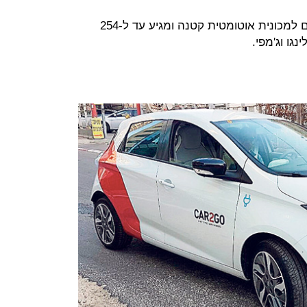
מחיר ההשכרה מתחיל ב-94 שקל ליום למכונית אוטומטית קטנה ומגיע עד ל-254
גו וג'מפי.