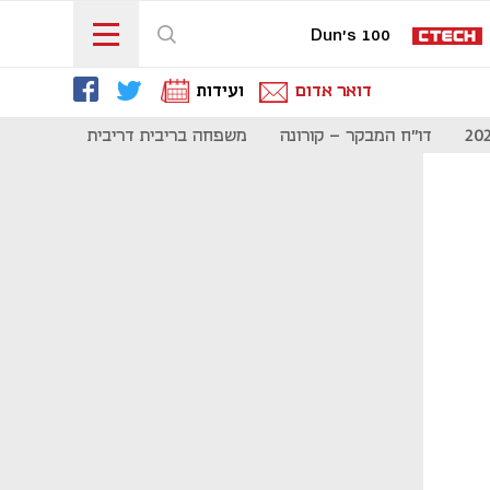
Dun's 100
דואר אדום
ועידות
דו"ח המבקר - קורונה
משפחה בריבית דריבית
תקשורת