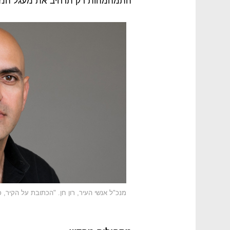
התמהמהות רק תרחיב את מעגל הנזק
מנכ"ל אנשי העיר, רון חן. "הכתובת על הקיר