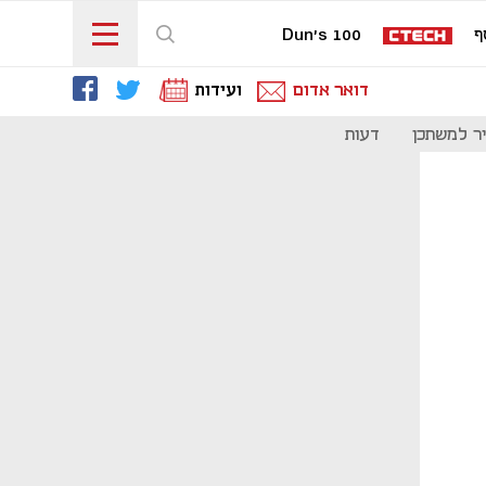
ף
Dun's 100
דואר אדום
ועידות
ר למשתכן
דעות