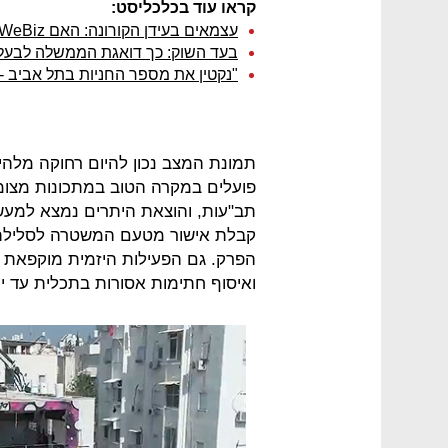
קראו עוד בכלכליסט:
עצמאים בעידן הקורונה: האם WeBiz היא הבשורה לשוכרי המשרדים?
בעד השוק: כך דואגת הממשלה לבעלי
"נקטין את מספר החניות בתל אביב -
תמונת המצב נכון להיום רחוקה מלהיו
פועלים במקרה הטוב במתכונות מצומצ
תב"עות, והוצאת היתרים נמצא למעשה 
קבלת אישור מטעם המשטרה לסלילת כ
הפרק. גם הפעילות היזמית מוקפאת כ
ואיסוף חתימות אסורות בתכלית עד יע