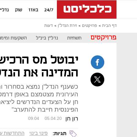
24/7
באזז
שוק
נדל"ן
דף הבית
פרויקטים
זירת הנדל"ן
דעות
פרויקטים
תשתיות
נדל"ן בינ"ל
השקעות ומימון
יבוטל מס הרכיש
המדינה את הנדל
כשענף הנדל"ן נמצא בסחרור ו
העירונית מצטמצם באופן דרמטי
חן על הצעדים הנדרשים ליציא
הפיננסית חייבת להתערב"
רון חן
09:04
05.04.20
פינוי בינוי
התחדשות עיר
תגיות: