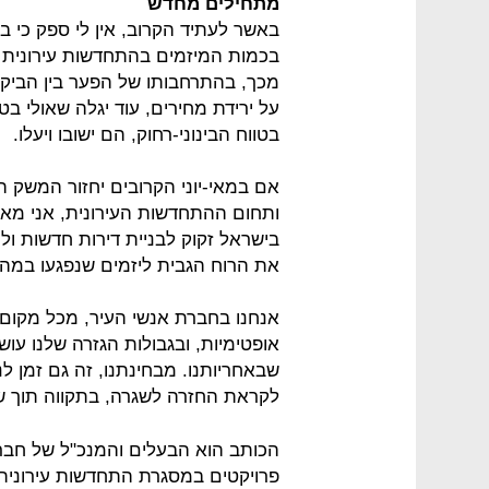
מתחילים מחדש
באשר לעתיד הקרוב, אין לי ספק כי בש
בכמות המיזמים בהתחדשות עירונית ו
מכך, בהתרחבותו של הפער בין הביקוש
על ירידת מחירים, עוד יגלה שאולי בט
בטווח הבינוני-רחוק, הם ישובו ויעלו.
אם במאי-יוני הקרובים יחזור המשק המ
ותחום ההתחדשות העירונית, אני מאמ
בישראל זקוק לבניית דירות חדשות ולמי
את הרוח הגבית ליזמים שנפגעו במה
אנחנו בחברת אנשי העיר, מכל מקום,
אופטימיות, ובגבולות הגזרה שלנו עוש
שבאחריותנו. מבחינתנו, זה גם זמן 
לקראת החזרה לשגרה, בתקווה תוך שב
הכותב הוא הבעלים והמנכ"ל של חב
פרויקטים במסגרת התחדשות עירונית