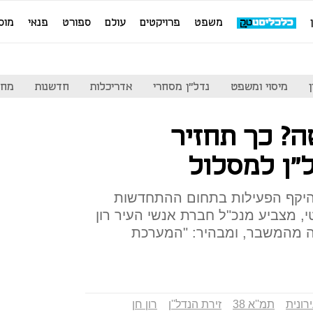
משפט
פרויקטים
עולם
ספורט
פנאי
מוס
מיסוי ומשפט
נדל"ן מסחרי
אדריכלות
חדשנות
מחי
ה? כך תחזיר
"ן למסלול
היקף הפעילות בתחום ההתחדשות
, מצביע מנכ"ל חברת אנשי העיר רון
ה מהמשבר, ומבהיר: "המערכת
ונית
תמ''א 38
זירת הנדל''ן
רון חן