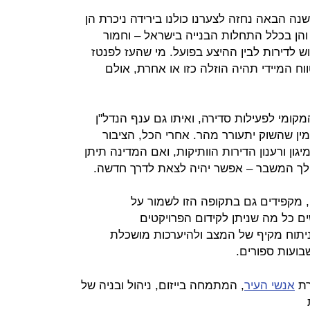
נה הבאה נחזה לצערנו כולנו בירידה ניכרת הן
הן בכלל התחלות הבנייה בישראל – וחמור
 לדירות לבין ההיצע בפועל. מי שהעז לפנטז
ווח המיידי תהיה הוזלה כזו או אחרת, אולם
קומי לפעילות סדירה, ואיתו גם ענף הנדל"ן
ין שהשוק יתעורר מהר. אחרי הכל, הציבור
גון ורענון הדירות הוותיקות, ואם המדינה תיתן
לך המשבר – אפשר יהיה לצאת לדרך חדשה.
 מקפידים גם בתקופה הזו לשמור על
ים כל מה שניתן לקידום הפרויקטים
לניתוח מקיף של המצב ולהיערכות מושכלת
ועות ספורים.
רת
אנשי העיר
, המתמחה בייזום, ניהול ובניה של