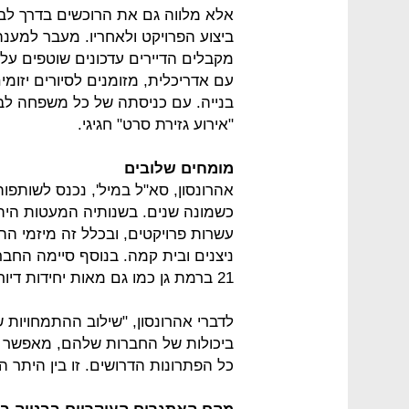
אלא מלווה גם את הרוכשים בדרך לב
ביצוע הפרויקט ולאחריו. מעבר למענ
מקבלים הדיירים עדכונים שוטפים על
עם אדריכלית, מזומנים לסיורים יזומ
בנייה. עם כניסתה של כל משפחה ל
"אירוע גזירת סרט" חגיגי.
מומחים שלובים
אהרונסון, סא"ל במיל', נכנס לשותפו
כשמונה שנים. בשנותיה המעטות ה
עשרות פרויקטים, ובכלל זה מיזמי הה
ניצנים ובית קמה. בנוסף סיימה החברה
21 ברמת גן כמו גם מאות יחידות דיור בראש העין, קיבוץ אייל, צור הדסה ואור ים.
לדברי אהרונסון, "שילוב ההתמחויות 
ביכולות של החברות שלהם, מאפשר ל
כל הפתרונות הדרושים. זו בין היתר 