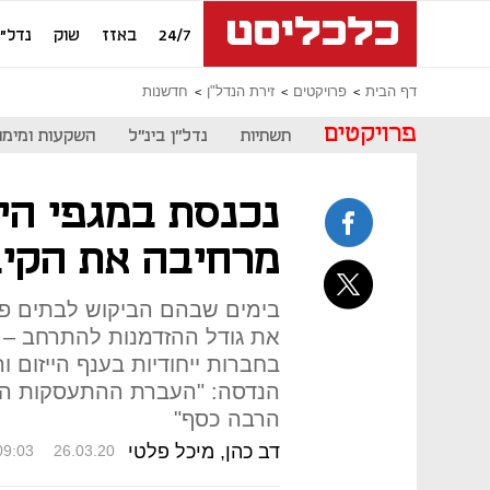
24/7
באזז
שוק
נדל"ן
דף הבית
פרויקטים
זירת הנדל"ן
חדשנות
פרויקטים
תשתיות
נדל"ן בינ"ל
השקעות ומימון
נכנסת במגפי הי
מרחיבה את הקיב
בימים שבהם הביקוש לבתים פרט
את גודל ההזדמנות להתרחב – ו
בחברות ייחודיות בענף הייזום וה
הנדסה: "העברת ההתעסקות התכ
הרבה כסף"
דב כהן, מיכל פלטי
09:03
26.03.20