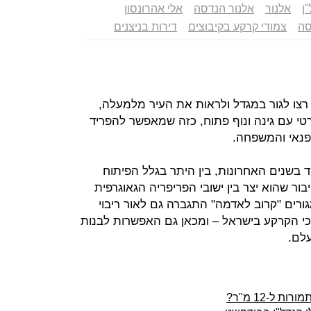
'ן
אלנור
אלנור הנדסה
אלי אהרונסון
סה
צמודי קרקע בקיבוצים
דירות בניצנים
רצו לגור במגדל ולראות את העיר מלמעלה,
טי עם גינה ונוף פתוח, כזה שמאפשר להפריד
הפנאי והמשפחה.
 בשנים האחרונות, בין היתר בגלל הפיתוח
ור שהוא יצר בין ישובי הפריפריה הגאוגרפית
ורים "קרוב לאדמה" התגברה גם לאור ריבוי
 הקרקע בישראל – ומכאן גם האפשרות לבנות
עלם.
ל-12 מ"ר?