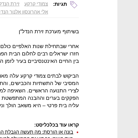
צמודי קרקע
זירת הנדל'
תגיות:
אלי אהרונסון אלנור הנד
בשיתוף מערכת זירת הנדל"ן
אחרי שבתחילת שנות האלפיים כולם 
חזרו ישראלים רבים לחלום הבית הפר
בין החיים האינטנסיביים בעיר לזמן 
הביקוש לבתים צמודי קרקע עלה מאוד
המסיבי של התשתיות והכבישים, והחיב
לצירי התנועה הראשיים. השאיפה למג
הפקקים בערים וההבנה המתפשטת כי
עליה בית פרטי – היא משאב הולך ונ
קראו עוד בכלכליסט:
בונה או הורסת: מה תעשה הגבלת התמורות 