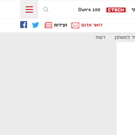
ף
Dun's 100
דואר אדום
ועידות
ר למשתכן
דעות