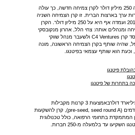
קרן הון הסיכון הישראלית פיטנגו גייסה 250 מיליון דולר לקרן צמיחה חדשה, כך עולה
ת ערך בארצות הברית. זו קרן הצמיחה השניה
של פיטנגו, הקרן הראשונה גויסה ב-2015 ועמדה אף היא על 250 מיליון דולר. הקרן
 ומנהלים אותה: צחי הלל, אהרון מנקובסקי
ועידית מועלם-ידיד. פסקאל קאני, מייסד קרן C4 Ventures ולשעבר מנהל שווקי
פל, שהיה שותף בקרן הצמיחה הראשונה, מונה
 וכעת הוא שותף עצמאי בפיטנגו.
נגו
כה בתחרות של פיטנגו
פיטנגו הוקמה ב-1993 ומנהלת 2.3 מיליארד דולרבאמצעות 3 קרנות מקבילות
מתמחות: קרן להשקעה בשלבים מוקדמים (pre-seed, seed round A), קרן להשקעות
ן המתמקדת בתחומי הרפואה, כולל טכנולוגית
השקיעו עד בלמעלה מ-250 חברות.