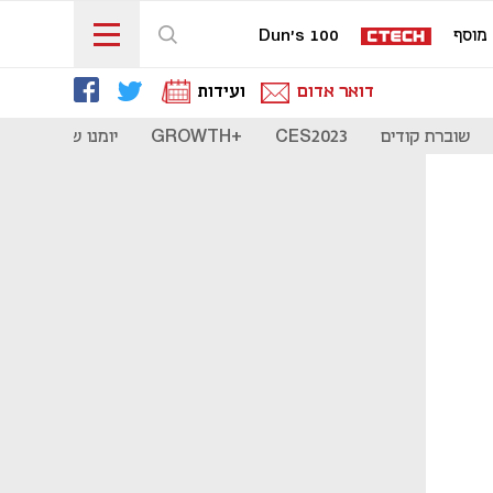
מוסף
Dun's 100
דואר אדום
ועידות
שוברת קודים
CES2023
+GROWTH
יומנו של סטארט