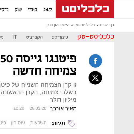
24/7
באזז
שוק
נדל"ן
דף הבית
כלכליסט-טק
הייטק והון סיכון
כלכליסט-טק
גיימריסט
הקברניט
IT
מכ
צמיחה חדשה
זו קרן הצמיחה השנייה של פיט
מיליון דולר
מאיר אורבך
10:20
25.03.20
השקעות
גיוס הון
פיטנ
תגיות: