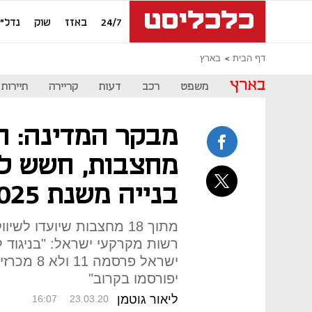
24/7
באזז
שוק
נדל"ן
דף הבית
בארץ
בארץ
משפט
רכב
דעות
קריירה
תיירות
מבקר המדינה: ה
מחצבות, חשש למ
בנייה משנת 2025
רשות מקרקעי ישראל: "בניגוד
יפורסמו בקרוב"
ליאור גוטמן
16:07
23.03.20