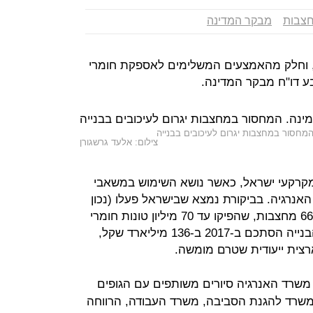
צבות
מבקר המדינה
ם, וחלק מהאמצעים המשלימים לאספקת חומרי
בע דו"ח מבקר המדינה.
מחסור במחצבות יגרום לעיכובים בבנייה
צילום: אלעד גרשגורן
 מקרקעי ישראל, כאשר נושא השימוש במשאבי
אנרגיה. בביקורת נמצא שבישראל פעלו (נכון
ל-2018) כ-130 אתרי חציבה וכרייה ו-66 מחצבות, שהפיקו עד 70 מיליון טונות חומרי
גלם שונים. שיעור ההשקעות בענפי הבנייה הסתכם ב-2017 ב-136 מיליארד שקל,
צית ייעודית שטרם מומשה.
שרד האנרגיה סיורים משותפים עם הגופים
שרד להגנת הסביבה, משרד העבודה, הרווחה