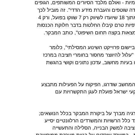
יות - ואולם מלבד הסיורים המשותפים, הגופים
 שוטפים והעברת מידע הדדי". זה מוביל לכך
שהמדינה מתקשה לשווק מחצבות, ומתוך 18 שיועדו לשיווק רק 7 שווקו בפועל, ורק 4
רפיות טרם קיבלו החלטות בדבר חלוקת הכנסות
צאות בקצה תחום השיפוט", כותב המבקר.
ביישום פרוייקט השינוע המסילתי", כלומר
"עלול להיווצר מחסור בחומרי חציבה במרכז
202". עוד נמצאו בעיות מחשוב, עדכון נתונים וקושי בהגשת
המחשב שודרגו, הפיקוח על הפעילות מתבצע
קרקעי ישראל פועלת לעגן התקשרויות עם
יה מברך על ביקורת המבקר בכלל הנושאים;
כלל הרשויות והמשרדים הרלוונטיים יסייע
יבה למשק הבנייה, הסלילה והתעשייה