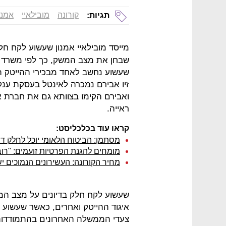
קורונה
מובילאיי
אמנו
תגיות:
מייסד מובילאיי אמנון שעשוע לקח חל
שבחן את מצב המשק, כך לפי משרד
שעשוע נחשב לאחד מבכירי ההייטק הי
ואבירם הקימו בצוותא גם את חברת א
ראייה.
קראו עוד בכלכליסט:
מסתמן: הביטוח הלאומי יוכל לחלק 
מומחים להגנת הפרטיות זועמים: "רו
מחיר הקורונה: העשירונים הנמוכים י
שעשוע לקח חלק בדיונים על מצב המש
איגוד ההייטק ואחרים, כאשר שעשוע 
צעדי הממשלה האחרונים בהתמודדות