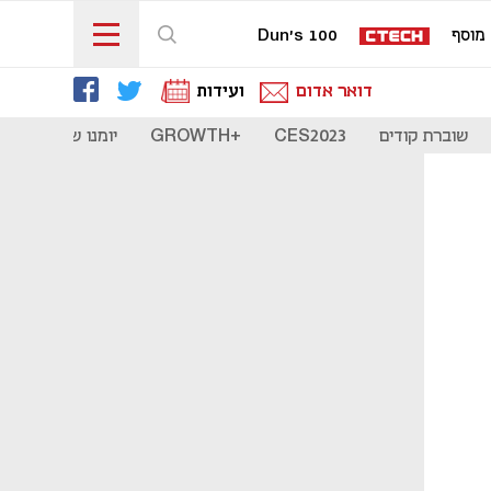
מוסף
Dun's 100
דואר אדום
ועידות
שוברת קודים
CES2023
+GROWTH
יומנו של סטארט