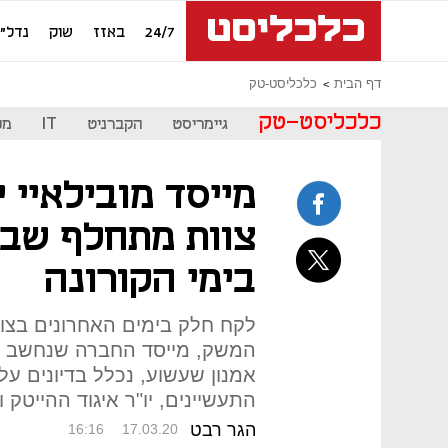
24/7
באזז
שוק
נדל"ן
דף הבית
כלכליסט-טק
כלכליסט-טק
גיימריסט
הקברניט
IT
מכ
מייסד מובילאיי 
צוות מתחלף שב
בימי הקורונה
לקח חלק בימים האחרונים בצוו
המשק, מייסד החברה שנחשב לא
אמנון שעשוע, נכלל בדיונים ע
התעשיינים, יו"ר איגוד ההייטק 
הגר רבט
16:16
17.03.20