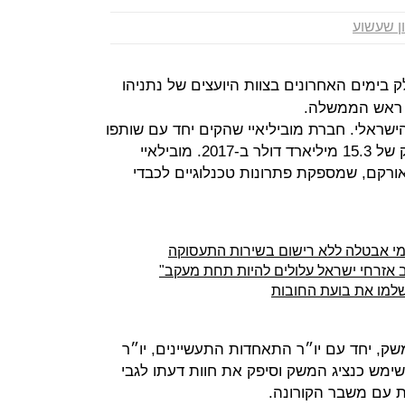
ן שעשוע
ק בימים האחרונים בצוות היועצים של נתניהו
 ראש הממשלה.
שראלי. חברת מוביליאיי שהקים יחד עם שותפו
זיו אבירם נמכרה לאינטל בעסקת ענק של 15.3 מיליארד דולר ב-2017. מובילאיי
ורקם, שמספקת פתרונות טכנלוגיים לכבדי
דמי אבטלה ללא רישום בשירות התעסוקה
ב אזרחי ישראל עלולים להיות תחת מעקב"
שלמו את בועת החובות
ק, יחד עם יו״ר התאחדות התעשיינים, יו״ר
שימש כנציג המשק וסיפק את חוות דעתו לגבי
 עם משבר הקורונה.