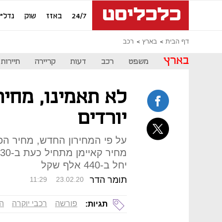
24/7
באזז
שוק
נדל"ן
דף הבית
בארץ
רכב
בארץ
משפט
רכב
דעות
קריירה
תיירות
לא תאמינו, מחי
יורדים
יחל ב-440 אלף שקל
תומר הדר
11:29
23.02.20
פורשה
רכבי יוקרה
ה
תגיות: