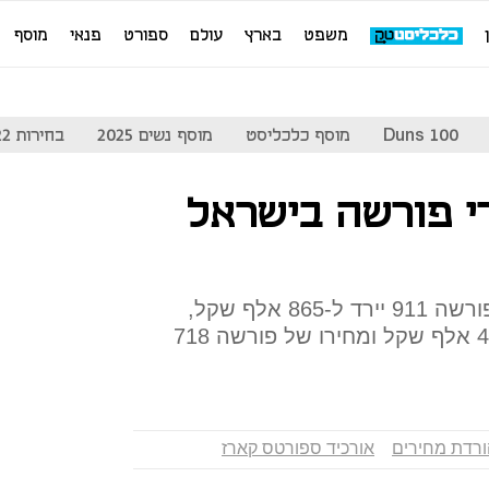
משפט
בארץ
עולם
ספורט
פנאי
מוסף
Duns 100
מוסף כלכליסט
מוסף נשים 2025
בחירות 2022
רי פורשה בישראל
על פי המחירון החדש, מחיר הפורשה 911 יירד ל-865 אלף שקל,
מחיר קאיימן מתחיל כעת ב-430 אלף שקל ומחירו של פורשה 718
ורדת מחירים
אורכיד ספורטס קארז