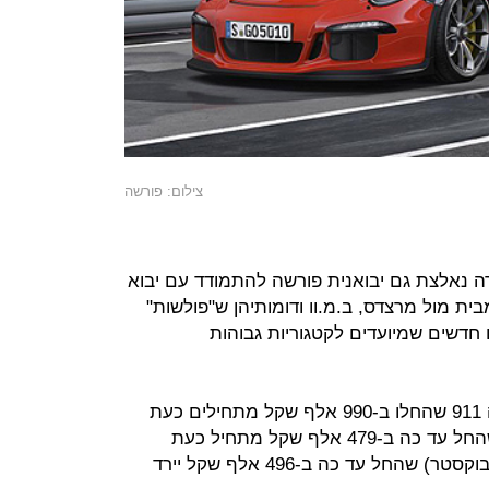
צילום: פורשה
קרה נאלצת גם יבואנית פורשה להתמודד עם יבוא
ית מול מרצדס, ב.מ.וו ודומותיהן ש"פולשות"
חדשים שמיועדים לקטגוריות גבוהות
על פי המחירון החדש, מחירי הפורשה 911 שהחלו ב-990 אלף שקל מתחילים כעת
ב-865 אלף שקל. מחירו של קאיימן שהחל עד כה ב-479 אלף שקל מתחיל כעת
ב-430 אלף שקל. מחיר פורשה 718 (בוקסטר) שהחל עד כה ב-496 אלף שקל יירד