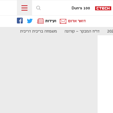
Dun's 100
דואר אדום
ועידות
דו"ח המבקר - קורונה
משפחה בריבית דריבית
תקשורת