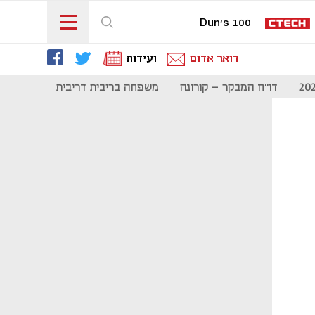
Dun's 100
דואר אדום
ועידות
דו"ח המבקר - קורונה
משפחה בריבית דריבית
תקשורת