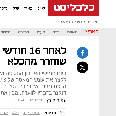
24/7
באזז
שוק
נדל"ן
דף הבית
בארץ
משפט
בארץ
משפט
רכב
דעות
קריירה
תיירות
לאחר 16 ח
שוחרר מהכלא
ביום חמישי האחרון החליטה וע
לקצ
הרצת מניות איי.די.בי; הסיבה ה
דנקנר בדבריו לוועדה: מבין את
עמיר קורץ
10:54
02.02.20
נוחי דנקנר
כלא
אסיר
תגיות: