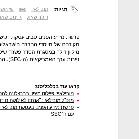
מובילאיי
sec
שימוש 
תגיות:
רוג'ר שאול
ג'יימס שאו
פרשת מידע הפנים סביב עסקת רכישת מ
מיליון דולר במסגרת הסדר פשרה שיס
ניירות ערך האמריקאית (ה-SEC). ההסדר הוגש אתמול (ד') לבית המשפט בניו יורק.
קראו עוד בכלכליסט:
מובילאיי: פיילוט מיפוי בברצלונה להפ
מנכ"ל מובילאיי: "אנחנו לא לוקחים ד
פרשת מידע הפנים בעסקת מובילאיי:
עם ה־SEC