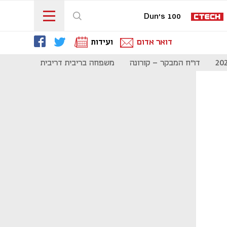
Dun's 100
דואר אדום
ועידות
דו"ח המבקר - קורונה
משפחה בריבית דריבית
תקשורת