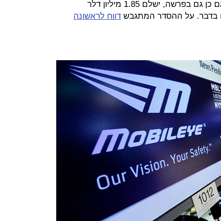
אחיו של ג'יימס, רוג'ר שאול, שנתבע גם כן גם בפרשה, ישלם 1.85 מיליון דלר
ו בדבר. על ההסדר המתגבש
דווח לראשונה