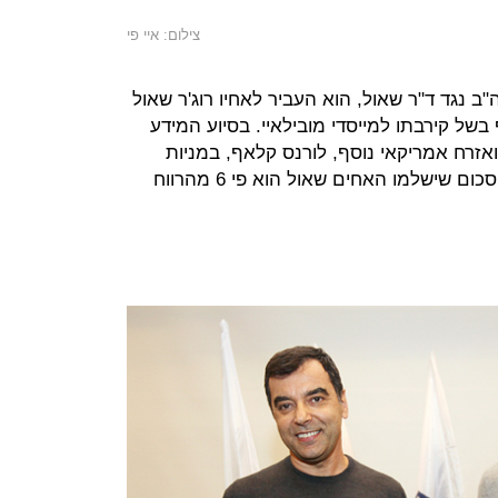
צילום: איי פי
ביעה שהגישה ה-SEC בארה"ב נגד ד"ר שאול, הוא העביר לאחיו רוג'ר שאול
של קירבתו למייסדי מובילאיי. בסיוע המידע
אזרח אמריקאי נוסף, לורנס קלאף, במניות
וגרפו רווח אסור של 925 אלף דולר. הסכום שישלמו האחים שאול הוא פי 6 מהרווח