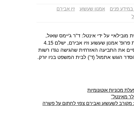
במידע פנים
אמנון שעשוע
זיו אבירם
ל
ובילאיי על ידי אינטל: ד"ר ג'יימס שאול,
מקורבם של מייסדי החברה הישראלית פרופ' אמנון שעשוע וזיו אבירם, ישלם 4.15
יים את התביעה האזרחית שהגישה נגדו רשות
עלת מכוניות אוטונומיות
ולר מאינטל"
 מקורב לשעשוע ואבירם צפוי לחתום על פשרה