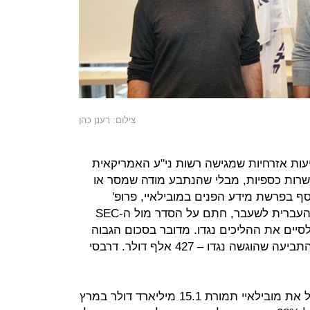
צילום: רענן כהן
יעות אזרחיות שמגישה רשות ני"ע האמריקאית
רות כספיות, מבלי שהנתבע מודה שמסר או
ף בפרשת מידע הפנים במובילאיי, פרופ'
אריאל דרבסי המנוח מהאוניברסיטה העברית לשעבר, חתם על הסדר מול ה-SEC
אלף דולר כדי לסיים את ההליכים נגדו. מדובר בסכום הגבוה
פי 2 מהרווח שנוצר לו לכאורה על פי התביעה שהוגשה נגדו – 427 אלף דולר. דרבסי
בעסקה שבמרכז הפרשה רכשה אינטל את מובילאיי תמורת 15.1 מיליארד דולר במרץ