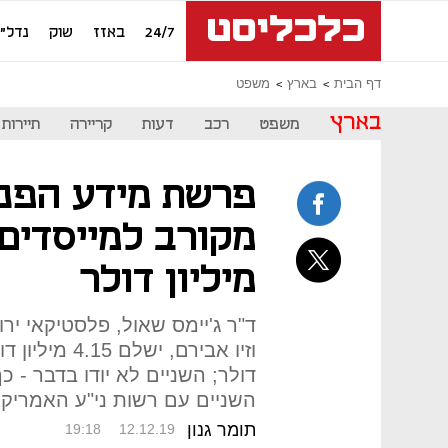
24/7
באזז
שוק
נדל"ן
דף הבית
בארץ
משפט
בארץ
משפט
רכב
דעות
קריירה
תיירות
פרשת מידע הפנים
מיליון דולר
ד"ר ג'יימס שאול, פלסטיקאי יר
דולר; השניים לא יודו בדבר - 
השניים עם רשות ני"ע האמריקאי
תומר גנון
19:18
12.12.19