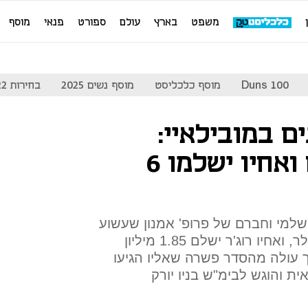
משפט
בארץ
עולם
ספורט
פנאי
מוסף
Duns 100
מוסף כלכליסט
מוסף נשים 2025
בחירות 2022
 במובילאיי:
מקורב למייסדים ואחיו ישלמו 6
ושלמי וחברם של פרופ' אמנון שעשוע
וזיו אבירם, ישלם 4.15 מיליון דולר, ואחיו רוג'ר ישלם 1.85 מיליון
כך עולה מהסדר פשרה שאליו הגיעו
ת והוגש לבימ"ש בניו יורק