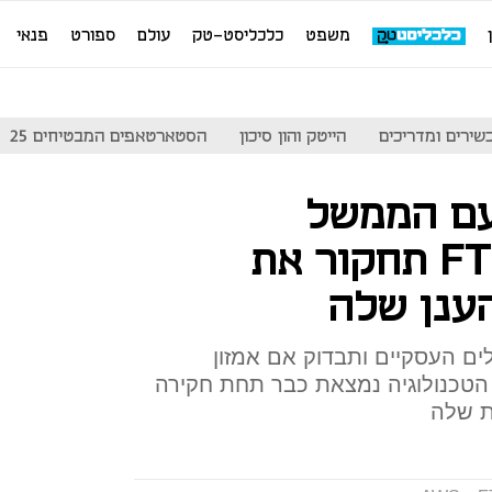
משפט
כלכליסט-טק
עולם
ספורט
פנאי
שירים ומדריכים
הייטק והון סיכון
הסטארטאפים המבטיחים 25
עם הממשל
האמריקאי: ה-FTC תחקור את
ענן שלה
 העסקיים ותבדוק אם אמזון
טכנולוגיה נמצאת כבר תחת חקירה
ת שלה