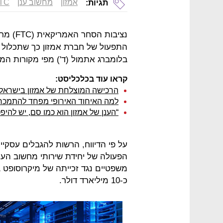
אמזון
מחשוב ענן
TC
תגיות:
נציבות
התפעול של חברת אמזון כך שתכלול ג
בלומברג אתמול (ד') מפי מקורות המקו
קראו עוד בכלכליסט:
הרכישה המוצלחת של אמזון בישראל נות
למה האיחוד האירופי מפחד להתמכר 
“הענן של אמזון הוא כמו סם, יש להיפ
על פי הדיווח, הרשות להגבלים עסקי
הפעולה של יחידת שירותי מחשוב הענן
משפטיים נגד זכייתה של מיקרוסופט ב
כ-10 מיליארד דולר.