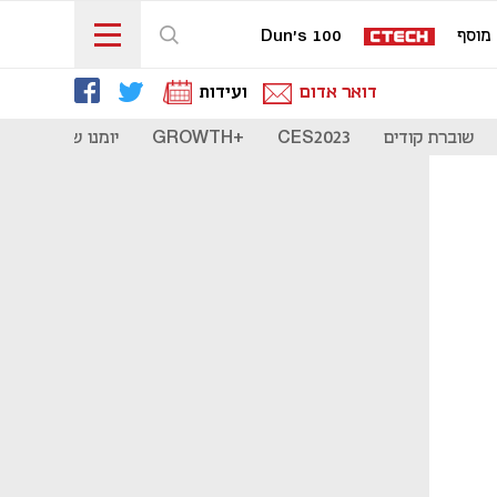
מוסף
Dun's 100
דואר אדום
ועידות
שוברת קודים
CES2023
+GROWTH
יומנו של סטארט