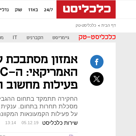
24/7
באזז
שוק
נדל"ן
דף הבית
כלכליסט-טק
כלכליסט-טק
גיימריסט
הקברניט
IT
מכ
אמזון מסתבכת 
פעילות מחשוב ה
החקירה תתמקד בתחום ההגבלים
מסכלת תחרות בתחום. ענקית ה
על פעילות הקמעונאות המקוונ
שירות כלכליסט
13:14
05.12.19