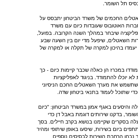
בסיס תל השומר.
שאטלים החכמים של משרד הביטחון יתבסס על
חברות האוטובוס שעובדות כיום עם משרד
פליקציה שיבחר במהלך השנה הקרובה. בפועל,
רות השאטלים, שיפעל מדי יום בין השעה שבע
יעמדו בהיכון למקרה של תקלה או למקרה של
ודדו במכרז הן כאלה שכבר קיימות כיום - כך
לא יוכלו להתמודד. בניגוד לאפליקציות
ה שתשמש את מערך השאטלים החכם הניסיוני
כדי שתוכל לעמוד בתנאי ביטחון שדה.
ה והיסעים באגף אמון במשרד הביטחון: "כיום
שומר, בדקנו שירותים דוגמת באבל דן כדי
עלה בסקרים שקיימנו בנושא בקרב חיילים. בסך
פים ביום בשירות, שיסעו באופן שיתופי ומהיר
ך נבחן הרחבת השירות לבסיסים נוספים