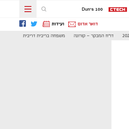
Dun's 100
דואר אדום
ועידות
דו"ח המבקר - קורונה
משפחה בריבית דריבית
תקשורת