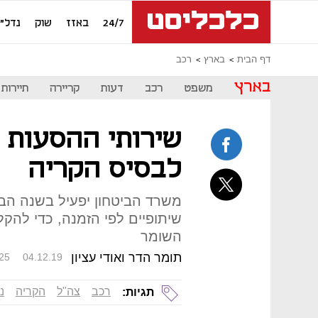
24/7
באזז
שוק
נדל"ן
דף הבית
בארץ
רכב
בארץ
משפט
רכב
דעות
קריירה
תיירות
שירותי ההסעות ה
לבסיס הקריה
משרד הביטחון יפעיל בשנה הבא
שיתופיים לפי הזמנה, כדי להקל
השומר
תומר הדר ואודי עציון
25
04.12.19
רכב
צה"ל
הקריה
נ
תגיות: