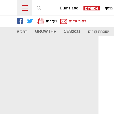
מוסף
Dun's 100
דואר אדום
ועידות
שוברת קודים
CES2023
+GROWTH
יומנו של סטארט