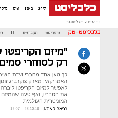
24/7
באזז
שוק
נדל"ן
דף הבית
כלכליסט-טק
כלכליסט-טק
גיימריסט
הקברניט
IT
מכ
"מיזם הקריפטו ש
רק לסוחרי סמים 
כך טען אחד מחברי ועדת השירו
האמריקאי; מארק צוקרברג זומן 
לאפשר למיזם הקריפטו ליברה 
את הסבריו, ואף טענו שהמיזם 
המוניטרית העולמית
רפאל קאהאן
19:07
23.10.19