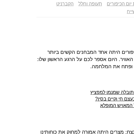
ום הכיפורים
תעופה וחלל
הקברניט
יח
יפורים היתה אחד המבחנים הקשים ביותר
אוויר. היום אספר לכם על הרגע הראשון שלו:
י ופתח את המלחמה.
 תובלה שמנמן למפציץ
צם חי וקיים בסין?
 המאויש המופלא
לנצח; מצרים היתה אמורה למחוק את כוחותינו