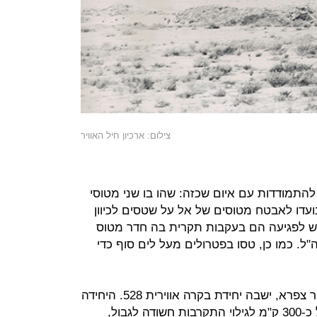
צילום: ארכיון חיל האוויר
להתמודדות עם איום שכזה: שהו בו שני מטוסי
נועדו לאבטח מטוסים של אל על שטסים לכיוון
ש לפגיעה הם בעקבות תקרית בה חדר מטוס
"ל. כמו כן, טסו בפטרולים מעל לים סוף כדי
כ-20 ק"מ דרומה מבסיס אופיר, על הר צפרא, ישבה יחידת בקרה אווירית 528. היחידה
הפעילה מערך מכ"מים בעלי טווח של כ-300 ק"מ לגילוי התקרבות חשודה לגבול,