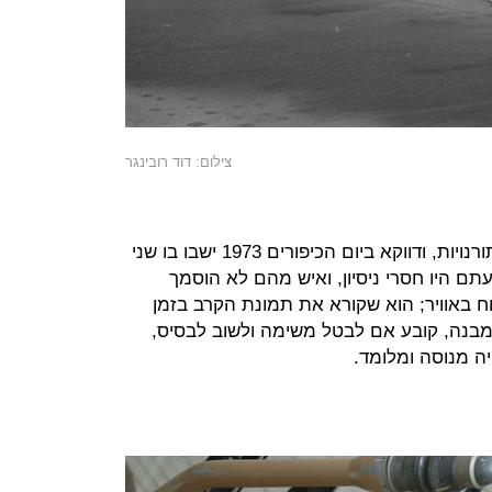
צילום: דוד רובינגר
צוותי הפאנטומים בבסיס אופיר עשו תורנויות, ודווקא ביום הכיפורים 1973 ישבו בו שני
ני נווטים מטייסת 107. ארבעתם היו חסרי ניסיון, ואיש מהם לא הוסמך
ח באוויר; הוא שקורא את תמונת הקרב בזמן
בנה, קובע אם לבטל משימה ולשוב לבסיס,
היה מנוסה ומלומד.