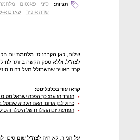
סיני
פאנטום
מלחמת י
תגיות:
שדה אופיר
שארם א-שי
שלום, כאן הקברניט; מלחמת יום הכ
לצה"ל, וללא ספק הקשה ביותר לחיל ה
קרב האוויר שהשתולל מעל דרום סינ
קראו עוד בכלכליסט:
הנורד הזועם: כך הפכה ישראל מטוס
כחול לבן אדום: האם הלביא שבוטל בע
הפתעת יום ההולדת של היטלר והטיל
על הנייר, לא היה לצה"ל שום סיכוי 