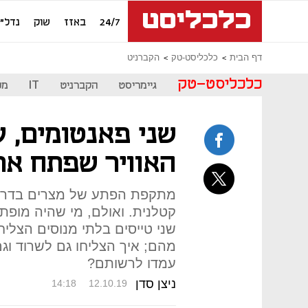
24/7
באזז
שוק
נדל"ן
דף הבית
כלכליסט-טק
הקברניט
כלכליסט-טק
גיימריסט
הקברניט
IT
מכ
שני פאנטומים, ע
האוויר שפתח את
מתקפת הפתע של מצרים בדרום
קטלנית. ואולם, מי שהיה מופתע
מהם; איך הצליחו גם לשרוד וגם
עמדו לרשותם?
ניצן סדן
14:18
12.10.19