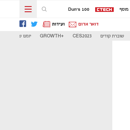
מוסף
Dun's 100
דואר אדום
ועידות
שוברת קודים
CES2023
+GROWTH
יומנו של סטארט