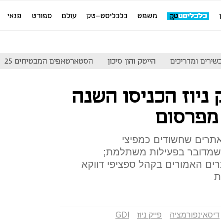
משפט
כלכליסט-טק
עולם
ספורט
פנאי
שירים ומדריכים
הייטק והון סיכון
הסטארטאפים המבטיחים 25
 ניוז הכניסו השנה
 מחקר בריטי ניתח 20,000 אתרים שחשודים כמפיצי
ה שמדובר בפעילות משתלמת;
ם האמורים בקהל ספציפי דווקא
ת
דיסאינפורמציה
פייק ניוז
GDI