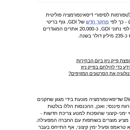
ורמות לסיפורי דיסאינפורמציה פוליטית
- כך לפי
מחקר חדש
של GDI, גוף בריטי
המתמחה בניתוח פייק ניוז. לפי נתוני לפי נתוני GDI, כ-20,000 אתרים המוגדרים
בשנה.
פצת פייק ניוז ביום הבחירות
דע כדי להילחם בפייק ניוז
נולוגיה את הסרטונים המזויפים?
מנהל GDI, קרייג פגאן, מסר לאתר DW שדיסאינפורמציה מונעת בידי מגוון שחקנים
וח פיננסי; ואכן, ההכנסות הללו בולטות
 ימני-קיצוני שהופכות למנוע צריכת חדשות -
ס ג'ונס שגם מציע מוצרים בשותפות עם החברה המפעילה.
 טראמפ ופעיל ימין קיצוני, אף התייחס בעבר