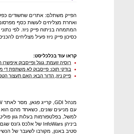
הפייק משתלם: אתרים שחשודים כפלטפ
ואחרת מצליחים לעשות כסף מפרסום 
כסיכון פייק ניוז פעיל מצליחים להכניס כ-235 מיליון דולר 
קראו עוד בכלכליסט:
רוסיה זועמת: גוגל ופייסבוק איפשרו ה
בודקי תוכן: פייסבוק לא משתפת די מי
פייק ניוז, הדור הבא: האם תעצור הטכ
עם מניעים שונים, כשאחד מהם הוא רו
למשל, בפלטפורמות בעלות גוון פוליטי
ביניהן InfoWars של אלכ
סטיב באנון, מקורבו לשעבר של הנשיא