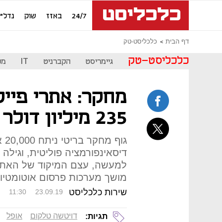
24/7
באזז
שוק
נדל"ן
דף הבית
כלכליסט-טק
כלכליסט-טק
גיימריסט
הקברניט
IT
מכ
מחקר: אתרי פייק
235 מיליון דולר מפרסום
גוף
דיסאינפורמציה פוליטית, וגיל
למעשה, עצם המיקוד של האתרי
מושך מערכות פרסום אוטומטיו
שירות כלכליסט
11:30
23.09.19
דויטשה טלקום
אופל
תגיות: