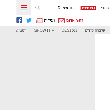
מוסף
Dun's 100
דואר אדום
ועידות
שוברת קודים
CES2023
+GROWTH
יומנו של סטארט