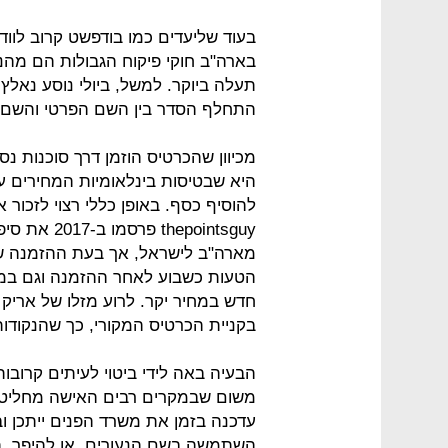
בעוד שליעדים כמו בודפשט קרוב לווד
בארה"ב חוקי פיקוח הגבולות הם מהנ
תעלה ביוקר. למשל, ביולי נוסע נאל
התחלף הסדר בין השם הפרטי והשם 
מכיוון שהכרטיס הוזמן דרך סוכנות נ
היא שבטיסות בינלאומיות המחירים ע
להוסיף כסף. באופן כללי רצוי לזכור
hepointsguy
מארה"ב לישראל, אך בעת ההזמנה ש
הטעות כשבוע לאחר ההזמנה וגם במ
חדש במחיר יקר. לרוע מזלו של אריק
בקניית הכרטיס המקורי, כך שהנקודות 
הבעיה באה לידי ביטוי לעיתים קרובות
משום שבמקרים רבים האישה מחליט
עדכנה בזמן את משרד הפנים ייתכן ו
השתמשה בשם הנעורים. או להיפך, 