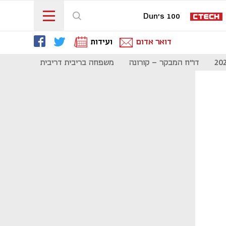
Dun's 100
דואר אדום
ועידות
דו"ח המבקר - קורונה
משפחה בריבית דריבית
תקשורת