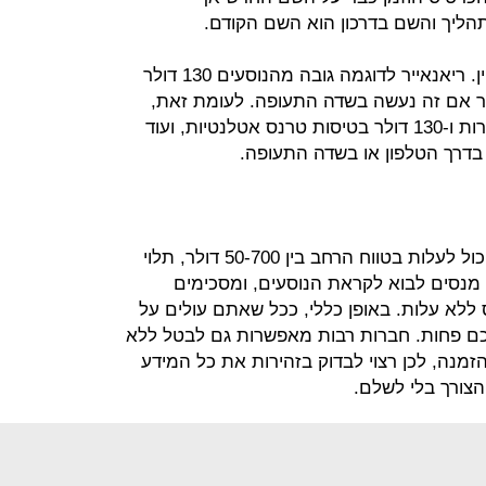
הליך והשם בדרכון הוא השם הקודם.
לכל חברת תעופה מדיניות שונה בעניין. ריאנאייר לדוגמה גובה מהנוסעים 130 דולר
 השם דרך האינטרנט ו-190 דולר אם זה נעשה בשדה התעופה. לעומת זאת,
נורוויג'ן אייר גובה 70 דולר בטיסות קצרות ו-130 דולר בטיסות טרנס אטלנטיות, ועוד
בטיסות של אמריקן איירליינס השינוי יכול לעלות בטווח הרחב בין 50-700 דולר, תלוי
יק מנסים לבוא לקראת הנוסעים, ומסכימים
ללא עלות. באופן כללי, ככל שאתם עולים על
כם פחות. חברות רבות מאפשרות גם לבטל ללא
2 שעות מרגע ההזמנה, לכן רצוי לבדוק בזהירות את כל המידע
הצורך בלי לשלם.