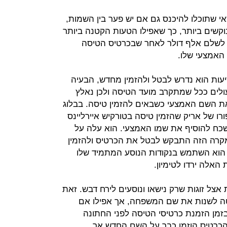
אי שתוכלו להיכנס גם אם יש פער בין השמות,
וקשים ביותר, כך שאפילו הטעות הקטנה ביותר
ץ לשלם אלף דולר לאחר שבכרטיס הטיסה
האמצעי שלו.
סיעות הוא נדרש לבטל ולהזמין מחדש, הבעיה
ולים ככל שמתקרב מועד הטיסה ולכן נאלץ
 את השם האמצעי כשבאים להזמין טיסה. בבלוג
t פרסמו ב-2017 את סיפורו של אריק שהזמין טיסה בטורקיש איירליינס
כח להוסיף את שמו האמצעי. הוא עלה על
קרה הזה התבקש לבטל את הכרטיס ולהזמין
 הוא השתמש בנקודות הנוסע המתמיד שלו
האלה ירדו לטימיון.
 אצל זוגות שרק נישאו ונוסעים לירח דבש. זאת
ה לשנות את שם המשפחה, אך אפילו אם
בזמן הזמנת כרטיסי הטיסה לפני החתונה
הכרטיס הוזמן כבר על השם החדש אך