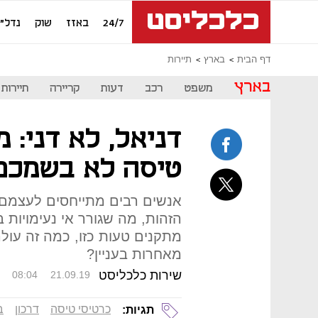
24/7
באזז
שוק
נדל"ן
דף הבית
בארץ
תיירות
בארץ
משפט
רכב
דעות
קריירה
תיירות
דניאל, לא דני: 
טיסה לא בשמכם
אנשים רבים מתייחסים לעצמם 
הזהות, מה שגורר אי נעימויות 
מתקנים טעות כזו, כמה זה עולה 
מאחרות בעניין?
שירות כלכליסט
08:04
21.09.19
כרטיסי טיסה
דרכון
ב
תגיות: