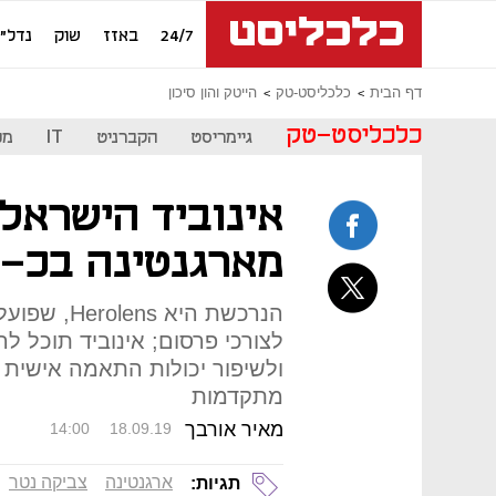
24/7
באזז
שוק
נדל"ן
דף הבית
כלכליסט-טק
הייטק והון סיכון
כלכליסט-טק
גיימריסט
הקברניט
IT
מכ
אינוביד הישראל
מארגנטינה בכ-30 מיליון דולר
הנרכשת היא
לצורכי פרסום; אינוביד תוכל 
ולשיפור יכולות התאמה אישית 
מתקדמות
מאיר אורבך
14:00
18.09.19
ארגנטינה
צביקה נטר
תגיות: