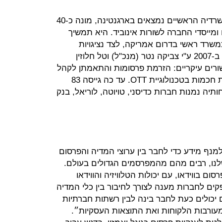
הירולנס, שמקורה בדרום אמריקה ומשרדיה הראשיים נמצאים בארגנטינה, מונה כ-40
מייסדי החברה לשורות אינוביד. היא תמשיך
שרד ראשי בדרום אמריקה, לצד נציגויות
בקולומביה ובמקסיקו. אינוביד הוקמה ב-2007 ע"י צביקה נטר (מנכ"ל) וטל חלוזין
שורים עיקריים: הזרמת פרסומות והתאמתן לקהל
יעד וכן פרסום אינטראקטיבי לטלוויזיות חכמות בטכנולוגיית OTT. עד כה גייסה 83
חותיה נמנות חברות כדיסני, טויוטה, לוריאל, בנק
נף מידע כדי לחבר בין ערוצי המדיה והפרסום
לנו, רבים מהם מהמפרסמים הגדולים בעולם.
ם בווידאו, עם יכולות הטלוויזיה והווידאו
ים לחברות מענה לצורך לחיבור בין כלי המדיה
ם יכולים כעת לחבר בינה לבין רשתות חברתיות
עורבות הלקוחות ואת התוצאות העסקיות״.