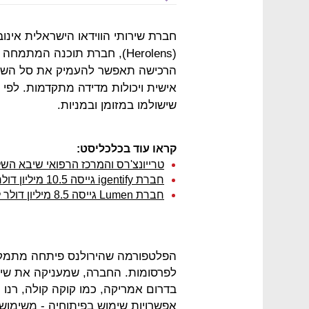
(Herolens), חברת תוכנה המתמ
הרכישה תאפשר להעמיק את סל השיר
שישולמו במזומן ובמניות.
קראו עוד בכלכליסט:
טרייונצ'רס והמרכז הרפואי שיבא השל
חברת igentify גייסה 10.5 מיליון דולר ממריוס נכט ו- OurCrowd
חברת Lumen גייסה 8.5 מיליון דולר למדידת חילוף חומרים
הפלטפורמה שהירולנס פיתחה מתמקדת
לפרסומות. החברה, שמעניקה את שיר
בדרום אמריקה, כמו קוקה קולה, רנו
אפשרויות שימוש בפיתוחיה - משימוש