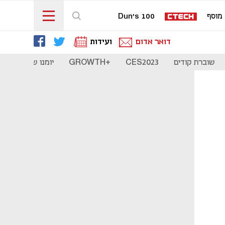
מוסף
Dun's 100
דואר אדום
ועידות
שוברת קודים
CES2023
+GROWTH
יומנו של סטארט