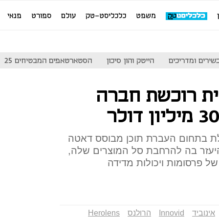
משפט
כלכליסט-טק
עולם
ספורט
פנאי
שירים ומדריכים
הייטק והון סיכון
הסטארטאפים המבטיחים 25
ית רוכשת חברה
 Herolens, שפועלת בתחום העברת תוכן מבוסס דאטה
להיעזר בה להרחבת סל המוצרים שלה,
של פרסומות ויכולות מדידה
אינוביד
Innovid
הרולנס
Herolens