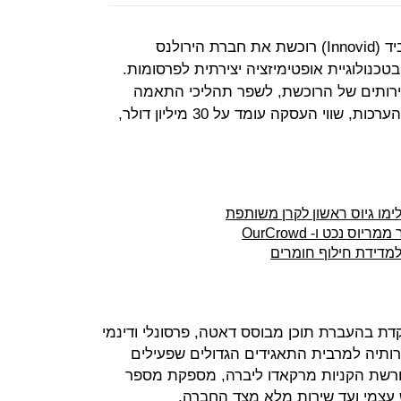
חברת שירותי הווידאו הישראלית אינוביד (Innovid) רוכשת את חברת הירולנס
חה בטכנולוגיית אופטימיזציה יצירתית לפרסומות.
ותים של הרוכשת, לשפר תהליכי התאמה
אישית ויכולות מדידה מתקדמות. לפי הערכות, שווי העסקה עומד על 30 מיליון דולר,
ימו גיוס ראשון לקרן משותפת
 בהעברת תוכן מבוסס דאטה, פרסונלי ודינמי
ותיה למרבית התאגידים הגדולים שפעילים
 ורשת הקניות מרקאדו ליברה, מספקת מספר
 עצמי ועד שירות מלא מצד החברה.