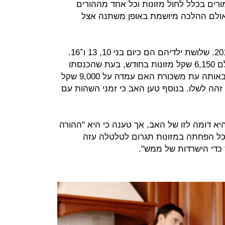
ורים בכלל לחול מזונות וכל אחד מההורים
אולם ההלכה מיושמת באופן משתנה אצל
בני הזוג נישאו ב־1998 והתגרשו ב־2017. שלושת ילדיהם הם כיום בני 10, 13 ו־16.
האב טען כי במועד הגירושין חויב לשלם 6,150 שקל מזונות בחודש, בעת שהכנסתו
היא 12,700 שקל נטו בחודש. לדבריו באותה עת משכורת האם עמדה על 9,000 שקל
הה לשלו. בנוסף טען האב כי זמני השהות עם
 דומה לזו של האב, אך טענה כי היא "ההורה
י כל הפחתה במזונות תגרום לטלטלה עזה
ד כדי הישרדות של ממש".