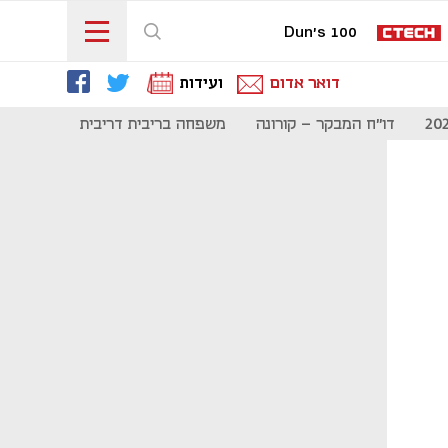
Dun's 100
דואר אדום
ועידות
דו"ח המבקר - קורונה
משפחה בריבית דריבית
תקשורת