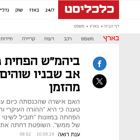
24/7
באזז
שוק
נדל"ן
דף הבית
בארץ
משפט
בארץ
משפט
רכב
דעות
קריירה
תיירות
ביהמ"ש הפחית מ
אב שבניו שוהים
מהזמן
האם אישרה שהכנסתה כיום עלת
טענה כי היא "ההורה העיקרי וה
הפחתה במזונות "תוביל לשינוי 
של ממש". השופטת דחתה את 
ענת רואה
08:52
10.09.19