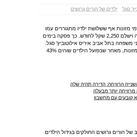
יץ' סגל
ילדים של הורים גרושים
6, שקל לחודש דמי מזונות אף ששלושת ילדיו מתגוררים עמו
כמעט מחצית מהשבוע, זכה להפחתה וישלם 2,250 שקל לחודש. כך פסקה בימים
 משפחה בתל אביב איריס אילוטוביץ' סגל.
השופטת סירבה לבטל לחלוטין את המזונות, מאחר שבפועל הילדים שוהים 43%
שנייה הרוויחה: הדירה תהיה שלה
 מרוויחה יותר מבעלה
א קובעים עם מחשבון
של הורים גרושים החולקים בגידול הילדים