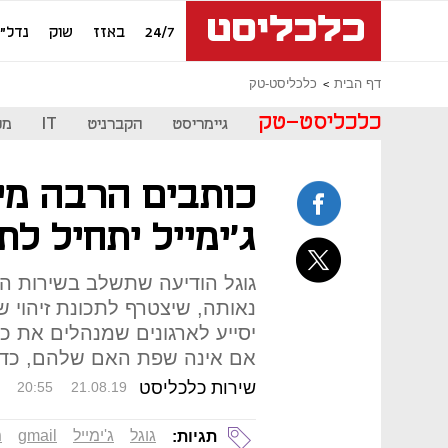
24/7
באזז
שוק
נדל"ן
דף הבית
כלכליסט-טק
כלכליסט-טק
גיימריסט
הקברניט
IT
מכ
כותבים הרבה מיי
ג'ימייל יתחיל ל
גוגל הודיעה שתשלב בשירות המ
נאותה, שיצטרף לתכונת זיהוי ש
יסייע לארגונים שמנהלים את כ
אם אינה שפת האם שלהם, כדי 
שירות כלכליסט
20:55
21.08.19
גוגל
ג'ימייל
gmail
מ
תגיות: