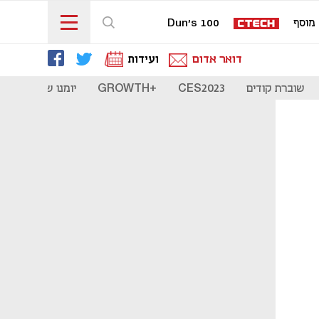
מוסף
Dun's 100
דואר אדום
ועידות
שוברת קודים
CES2023
+GROWTH
יומנו של סטארט