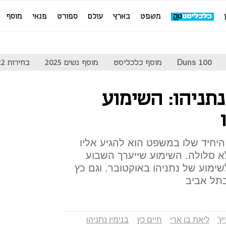
משפט
בארץ
עולם
ספורט
פנאי
מוסף
Duns 100
מוסף כלכליסט
מוסף נשים 2025
בחירות 2022
נתניהו: השימוע
 היחיד שלו במשפט הוא להגיע אליו
א סלולה. השימוע שייערך השבוע
לשימוע של נתניהו באוקטובר. וגם כץ
בתל אביב
ץ'
ליאת בן ארי
חיים כץ
בנימין נתניהו