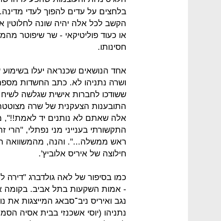
בלחצים על עדים להפוך לעדי מדינה.
הקשב לכל אלה יהיה שונה לחלוטין 
או כעוד פוליטיקאי - שר שיפוטר מה
חסינותו.
אחד הנושאים שכנראה יעלו בשימוע של
ושרה נתניהו לא. כתב החשדות מספר על
ששודכו לחברות אישית שגלשה לשיח
התובענות הצעקנית של שרה מצוטטת ב
אלה שאתם לא נותנים יד לאמת!!", 
התקשורתי בענייני מני נפתלי, "הרי
ראש ממשלה...". והנה, מהמשוואה הז
חילוצה של איריס אלוביץ'.
כמו בסיפור של לאה גולדברג "דירה ל
- אמות השקעות בתל אביב. בקומה אחת
נגב ואיריס ניב־סבאג המייצגות את נ
נתניהו (יוסי אשכנזי בבית אסיה הסמו