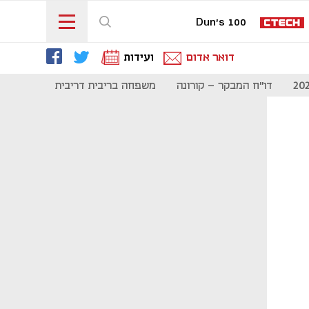
Dun's 100
דואר אדום
ועידות
דו"ח המבקר - קורונה
משפחה בריבית דריבית
תקשורת