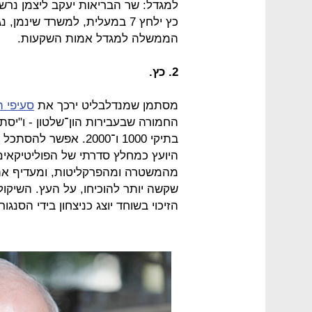
למגדל: שר הבריאות יעקב ליצמן נרשם 
כץ ילחץ 7 במעלית, למשרד שינמ
הממשלה למגדל אמות השקעות.
2. כץ.
מסתמן שמנדלבליט ירכך את
סעיפי ה
החמורה שבעבירות הון־שלטון - ו"יסת
בתיקי 1000 ו־2000. א
היועץ כמחלץ סדרתי של הפוליטיקאים 
מהמשטרה ומהפרקליטות, ומעדיף את
שקשה יותר להוכיחו, על העץ. השיקול
הזיכוי בשוחד יוצג כניצחון בידי הסנג