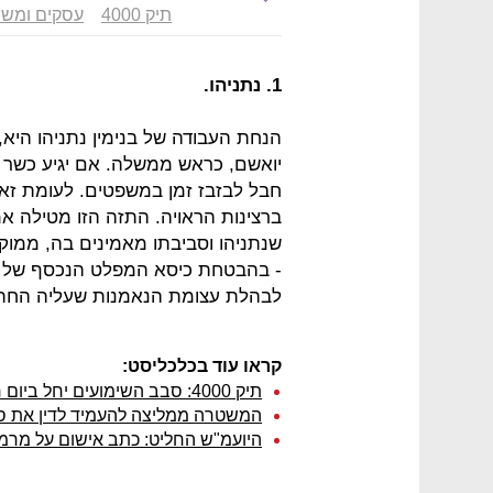
תיק 4000
עסקים ומש
1. נתניהו.
הנחת העבודה של בנימין נתניהו היא
יואשם, כראש ממשלה. אם יגיע כשר א
חבל לבזבז זמן במשפטים. לעומת זא
ברצינות הראויה. התזה הזו מטילה אמנ
שנתניהו וסביבתו מאמינים בה, ממוקדי
- בהבטחת כיסא המפלט הנכסף של 
לבהלת עצומת הנאמנות שעליה החתים
קראו עוד בכלכליסט:
תיק 4000: סבב השימועים יחל ביום רביעי הקרוב
המשטרה ממליצה להעמיד לדין את סג
היועמ"ש החליט: כתב אישום על מרמה