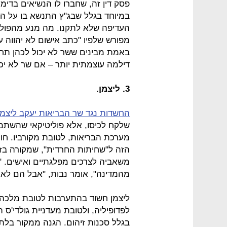
פסק דין זה, שחברו לו הנשיאים בדימ
במיוחד בגלל שבג"ץ התנשא בו על הו
העדיפה שלא לתקנו. מה מנע מהפוליט
מפורש שלפיו "כתב אישום לא יהווה 
באמת מבינים ששר לא יכול לכהן תחת
דילמה עוצמתית יותר – אם שר לא יכ
3. ליצמן.
החשדות נגד שר הבריאות יעקב ליצמן
שלקח לכיסו, אלא פוליטיקאי שהשתמש
מערכת הבריאות, לטובת מקורביו. חוק
הזה ל"שחיתות החרדית", שמקורה בזלז
משאביה לצרכים מפלגתיים ואישים. "
מהמדינה", אומר נבות, "אבל הם לא י
ליצמן חשוד בהתערבות לטובת מלכה
לפדופיליה, ולטובת מעדניית גולדי'ס 
בגלל סכנות זיהום. הגנה ממקור בלתי