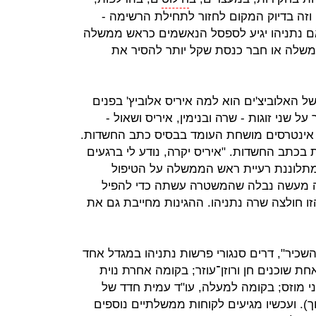
 וזה בדיוק המקום לחזור לתחילת הרשימה -
אם נתניהו יגיע לספסל הנאשמים כראש ממשלה
ממשלה או חבר כנסת שקל יותר להסיר את
 האלוביצ'ים הוא למה איריס אלוביץ' בפנים
 שני זוגות - שרה ובנימין, איריס ושאול -
 אינטרסים מושחת העומד בבסיס כתב החשדות.
כתב החשדות. "איריס יקרה, נודע לי ברגעים
מתלוננת רעיית ראש הממשלה על הטיפול
 זה מעשה נבלה שהמשטרה עשתה כדי להפיל
ו חולצה שרה נתניהו. ההגינות מחייבת גם את
השכיר", דרים סנגורי פרשות נתניהו במגדל אחד
 שוכנים חן ורוזן־עוזר; בקומה אחרת נוית
וני מוזס; בקומה למעלה, עו"ד עמית חדד של
ך). ועכשיו מגיעים לקוחות ממשלתיים נוספים