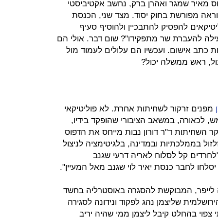
וס מאיר שמגר ואהרן ברק, נחשב אקטיביסטי
ראה מפורשת בחוק יסוד. מצד שני, הכנסת
יקאים להפסיק להתבכיין ולהוסיף סעיף
עילה להעברת שר מתפקידו"? שום דבר. אולי הם
 כתב אישום. ועכשיו הם עלולים לעמוד מול
ול, ראש ממשלה יכול?
מפנים זרקור לשחיתות אחרת. לא פוליטיקאי
, לכאורה, במשאב הציבורי שהופקד בידיו,
ר השחיתות ד"ר דורון נבות מייחס את הדפוס
ול בממלכתיות ובמדינה, בלגיטימציה לניצול
לחרדים קל לסלוח לאריה דרעי שגנב
סלחו לחבר כנסת יאיר לוי שגנב מאל המעיין".
 לייפר, המבוקשת להסגרה באוסטרליה בחשד
הירושלמית שליצמן נהג לפקוד ונידונה לסגירה
 צפוי בהחלט קיבל ליצמן ממי שהיה יריב