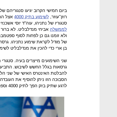
ביום חמישי הקרוב יגיעו סנגוריהם של ש
רוזן־עוזר,
לשימוע בתיק 4000
אצל התו
סנגוריו של נתניהו, עוה"ד יוסי אשכנז
לממשלה
אביחי מנדלבליט. לא ברור ל
ולא זומנו גם כן לפחות לסוף ספטמבר
של מודל לקראת שימוע נתניהו. גרסת 
בן ארי כדי להכין את מנדלבליט לשימו
שני השימועים מייצרים בעיה. סנגורי 
גרסאות בגלל החשש לשיבוש. התביעה
להבלטת האינטרס האישי של שני הלק
הסבוכה הזו ניתן להוסיף את העובדה ש
לרגע שתיק בזק הפך לתיק 4000 וספח אליו את ראש הממשלה.