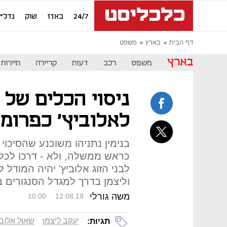
24/7
באזז
שוק
נדל"ן
דף הבית
בארץ
משפט
בארץ
משפט
רכב
דעות
קריירה
תיירות
ניסוי הכלים של 
לאלוביץ' כפרומו
בנימין נתניהו משוכנע שהסיכוי
כראש ממשלה, ולא - דרכו לכל
לבני הזוג אלוביץ' יהיה המודל 
וליצמן בדרך למגדל הסנגורים 
משה גורלי
10:00
12.08.19
יעקב ליצמן
שאול אלובי
תגיות: