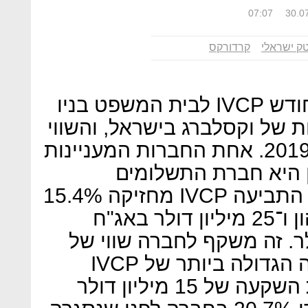
07:07
30.0
טק ישראלי
קרדורקס
התביעה שהגישה בתחילת החודש IVCP לבית המשפט בניו
של וקסלברג בישראל, והשווי
המוערך שלהן נכון לסוף מרץ 2019. אחת החברות המעניינות
 היא חברת התשלומים
קרדורקס (CredoRax). על פי התביעה IVCP מחזיקה 15.4%
בקרדורקס (9.5% בהשקעת הון ו־25 מיליון דולר באג"ח
 69 מיליון דולר. זה משקף לחברה שווי של
448 מיליון דולר. זוהי ההשקעה הגדולה ביותר של IVCP
בישראל. במקום השני נמצאת השקעה של 15 מיליון דולר