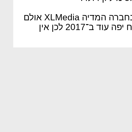
עוד השקעה של IVCP היתה בחברה המדיה XLMedia אולם
היא מכרה את אחזקותיה ברווח יפה עוד ב־2017 לכן אין