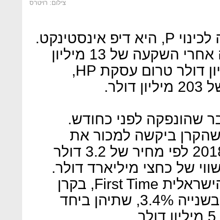
צילום: רויטרס
חברה נוספת, שזכתה בתביעה לכינוי P, היא דיפ אינסטינקט.
IVCP מחזיקה 13.9% בחברה אחרי השקעה של 13 מיליון
דולר. אלה היו שווים 28.5 מיליון דולר טרום עסקת HP,
לר.
ר שהונפקה לפני כחודש.
מכונה C ונכתב שהקרן ביקשה למכור את
ה־2.8% שהחזיקה בה במאי 2018 לפי מחיר של 3.2 דולר
ווי של כחצי מיליארד דולר.
ולבסוף IVCP השקיעה בקרן הישראלית First Time, בקרן
הראשונה היא החזיקה 9.4% ובשנייה 3.4%, שתיהן ביחד