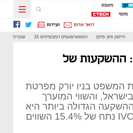
משפט
מוסף
דואר אדום
ועידות
הייטק והון סיכון
הסטארטאפים המבטיחים 25
שוברת קודים
קרדורקס, פייבר ועוד 3: ההשקעות של
 שהגישה IVCP לבית המשפט בניו יורק מפרטת
שראל, והשווי המוערך
ן נכון לסוף מרץ 2019; ההשקעה הגדולה ביותר היא
זו בקרדורקס, בה מחזיקה IVCP נתח של 15.4% השווים