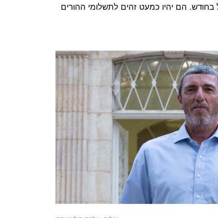
י”ב, כלומר בין 50 ל־110 שקל בחודש. הם יהיו כמעט זהים לתשלומי ההורים