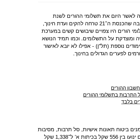
ה לאשר היום את תשלומי ההורים לשנת
הלימודים הקרובה. למען האמת, הסיבה שהכנסת ה־21 טרחה להקים ועדת חינוך,
י הורים היו צפויים שיבושים קשים במערכת
ה ומוצדקת על התשלומים. וכמו תמיד הנושא
דים נוספת (תל"ן) ‑ אפילו לא יובא לאישור
מים לפערים הגדולים בחינוך.
חשבון ההורים
סל התרבות בתשלומי ההורים
ים בלבד
ם ביטוח תאונות אישיות, סל תרבות, מסיבות
סיום, השאלת ספרי לימוד וטיולים. הם ינועו בין 556 שקל בכיתות א’ ל־1,338 שקל