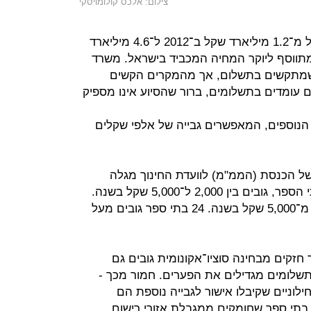
צילום: אלכס קולומויסקי
ההיקף הכולל של תשלומי ההורים גדל מ־1.2 מיליארד שקל ב־2012 ל־4.6 מיליארד
 נוסף המתווסף ליוקר המחיה המכביד בישראל. משרד
 שמתקשים בתשלום, אך מהמקרים הקשים
עומדים בתשלומים, ברור שהסיוע אינו מספיק
 הנוספים, המאפשרים גבייה של אלפי שקלים
 הכנסת (הממ"מ) לוועדת החינוך מגלה
ש־500 בתי ספר, שמהווים 16% מבתי הספר, גובים בין 2,000 ל־5,000 שקל בשנה.
עוד 6% (כ־200 בתי ספר) גובים יותר מ־5,000 שקל בשנה. 24 בתי ספר גובים מעל
קים מבחינה סוציו־אקונומית גובים גם
התשלומים מגדילים את הפערים. חמור מכך ‑
וניים שקיבלו אישור לגבייה נוספת הם
ר בתי ספר שחומקים ממגבלת אזורי רישום.