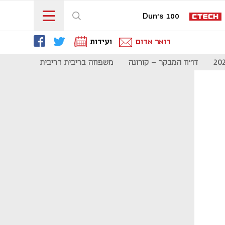
Dun's 100
דואר אדום
ועידות
דו"ח המבקר - קורונה
משפחה בריבית דריבית
תקשורת