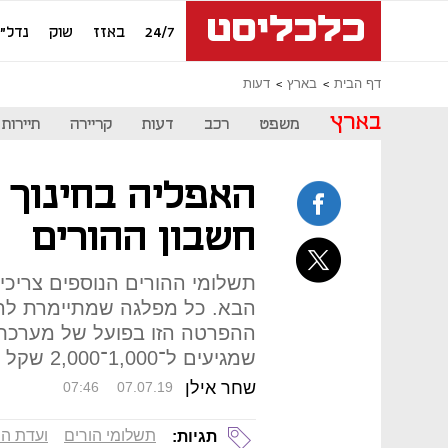
24/7
באזז
שוק
נדל"ן
דף הבית
בארץ
דעות
בארץ
משפט
רכב
דעות
קריירה
תיירות
האפליה בחינוך 
חשבון ההורים
תשלומי ההורים הנוספים צריכ
הבא. כל מפלגה שמתיימרת להי
ההפרטה הזו בפועל של מערכת
שמגיעים ל־1,000־2,000 שקל בחודש
שחר אילן
07:46
07.07.19
תשלומי הורים
ועדת הח
תגיות: