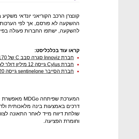
ההשקעה לא פורסם, אך לפי הערכות עו
להשקעה, ישתפו החברות פעולה בפית
קראו עוד בכלכליסט:
חברת Innoviz סגרה סבב C של 170 מיליון דולר
חברת Cylus גייסה 12 מיליון דולר לאבטחה מקוונת של רכבות
חברת הסייבר sentinelone גייסה 120 מיליון דולר, לפי שווי של קרוב למיליארד
המערכת שפיתחה
דרכים באמצעות בינה מלאכותית ולדו
שולחת דיווח מייד לאחר התאונה לצוו
וחומרת הפציעה.