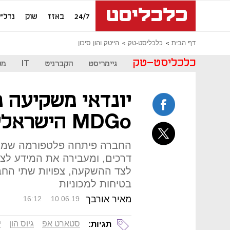
24/7
באזז
שוק
נדל"ן
דף הבית
כלכליסט-טק
הייטק והון סיכון
כלכליסט-טק
גיימריסט
הקברניט
IT
מכ
יונדאי משקיעה מ
MDGo הישראלית
החברה פיתחה פלטפורמה שמנת
דרכים, ומעבירה את המידע לצוו
לצד ההשקעה, צפויות שתי הח
בטיחות למכוניות
מאיר אורבך
16:12
10.06.19
סטארט אפ
גיוס הון
י
תגיות: