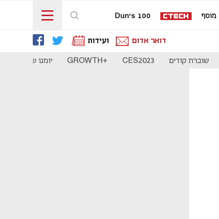
מוסף
Dun's 100
דואר אדום
ועידות
שוברת קודים
CES2023
+GROWTH
יומנו של סטארט