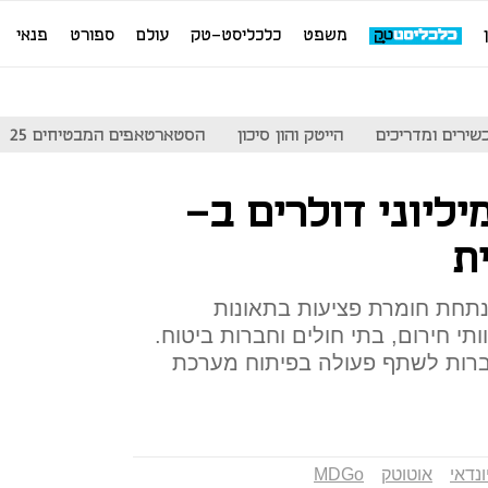
משפט
כלכליסט-טק
עולם
ספורט
פנאי
שירים ומדריכים
הייטק והון סיכון
הסטארטאפים המבטיחים 25
יליוני דולרים ב-
חת חומרת פציעות בתאונות
תי חירום, בתי חולים וחברות ביטוח.
ברות לשתף פעולה בפיתוח מערכת
ונדאי
אוטוטק
MDGo