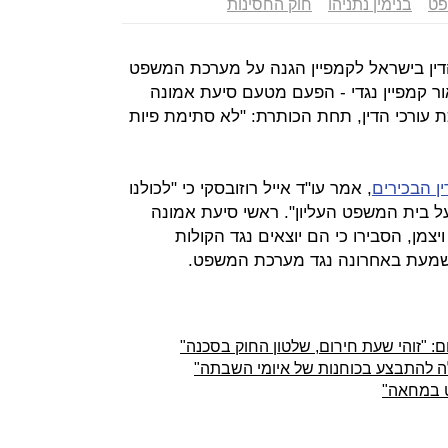
פט
בנימין נתניהו
חוק החסינות
דין בישראל לקמפיין הגנה על מערכת המשפט
אור קמפיין נגדי - הפעם מטעם סיעת אמונה
ורכי הדין, תחת הכותרת: "לא סתימת פיות
ן הבכירים
, אמר עו"ד אייל רוזובסקי כי "לכולנו
תחושה שיש כוונה לעלות עם D9 על בית המשפט העליון". ראשי סיעת אמונה
ויצמן, הסבירו כי הם יוצאים נגד הקולות
שמעת באחרונה נגד מערכת המשפט.
ום: "זוהי שעת חירום, שלטון החוק בסכנה"
לה להתבצע בכוחנות של איומי השבתה"
 במחאה"