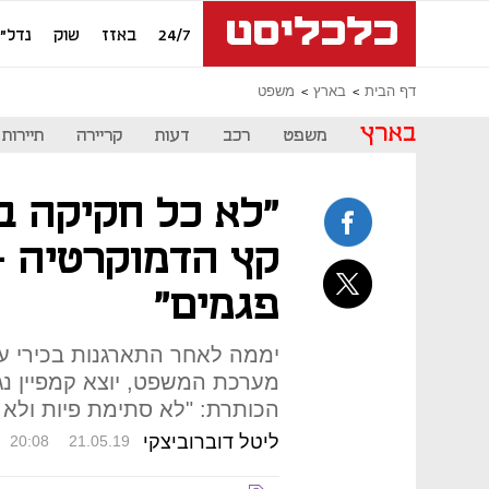
24/7
באזז
שוק
נדל"ן
דף הבית
בארץ
משפט
בארץ
משפט
רכב
דעות
קריירה
תיירות
"לא כל חקיקה ב
קץ הדמוקרטיה –
פגמים"
יממה לאחר התארגנות בכירי עו
מערכת המשפט, יוצא קמפיין נ
הכותרת: "לא סתימת פיות ולא D9"
ליטל דוברוביצקי
20:08
21.05.19