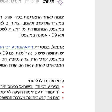
עורכי דין
מערכת המש
תגיות:
יממה לאחר התארגנות בכירי עורכי ה
במשרד גולדפרב זליגמן, יוצא היום ל
במשפט, המתמודדת על ראשות לשכת ע
ולא D9 - אמונה במשפט".
אתמול, במסגרת
התארגנות עורכי הדי
יש 
במשפט, עורכי הדין יצחק נטוביץ ויוסי 
המבקשים להחניק את הביקורת המו
קראו עוד בכלכליסט:
בכירי עורכי הדין בישראל בכינוס חיר
"התמודדות עם יוזמות חקיקה לא יכו
“אם צריך נשבית את מערכת המשפט