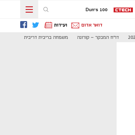
Dun's 100
דואר אדום
ועידות
דו"ח המבקר - קורונה
משפחה בריבית דריבית
תקשורת