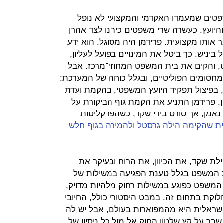
פטים שמעמדו האקדמי והמקצועי לא נופל
יועץ. כעשרה שרי משפטים כיהנו לצד אהרן
אותו מקצועית. פרידמן היה מסוגל. הוא ידע
ביניש. כך ביטל את המינויים בפועל לעליון,
, והקים את בית המשפט המחוזי־מרכז. אבל
מחסומים הפוליטיים, ובגלל כוחה של המערכת:
בפיצול תפקיד היועץ המשפטי, בהקמת ועדת
 פרידמן התניע את הקמת גוף הביקורת על
נאמן, אך סורס בידי שקד, כשהפרקליטות
ת שהקימה הילה גרסטל ולהמירה בגוף חלש
ילת שקד, את הכיוון, את הרוח ובעיקר את
ת המשפט בגלל טענת הפגיעה במשילות של
המשפט כפוגע במשילות רחוק מלהיות מדויק,
לוקת בתחום זה. במבט היסטורי כולל, החיובי
שראלית היא מהמפוארות בעולם, אבל יש לה
שבר על קץ שלטון החוק אל מול כל ניסיון של