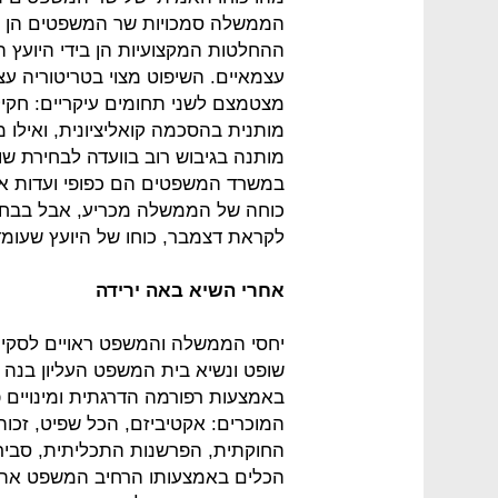
הממשלה סמכויות שר המשפטים הן ה
ההחלטות המקצועיות הן בידי היועץ ה
עצמאיים. השיפוט מצוי בטריטוריה ע
מצטמצם לשני תחומים עיקריים: חקיקה
מותנית בהסכמה קואליציונית, ואילו מ
מותנה בגיבוש רוב בוועדה לבחירת שו
במשרד המשפטים הם כפופי ועדות אית
כוחה של הממשלה מכריע, אבל בבחיר
לקראת דצמבר, כוחו של היועץ שעומד
אחרי השיא באה ירידה
יחסי הממשלה והמשפט ראויים לסקירה
באמצעות רפורמה הדרגתית ומינויים 
המוכרים: אקטיביזם, הכל שפיט, זכו
החוקתית, הפרשנות התכליתית, סבירות
הכלים באמצעותו הרחיב המשפט את מו