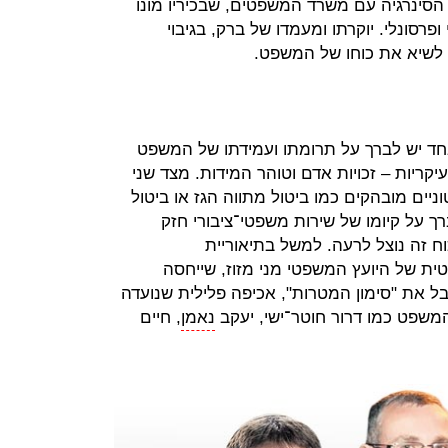
סינרגיה עם משרד המשפטים, שבכיריו מונו
ופרסונלי. יוקרתו ומעמדו של ברק, בגיבוי
 לשיא את כוחו של המשפט.
חד יש לברך על תרומתו ועמידתו של המשפט
קריות – זכויות אדם וטוהר המידות. מצד שני
יים מובהקים כמו ביטול מתווה הגז או ביטול
 על קיומו של שירות משפטי־ציבורי חזק
ח זה נוצל לרעה. למשל בתיאוריית
ת של היועץ המשפטי מני מזוז, שייחסה
 את "סימון המטרות", אכיפה פלילית שנועדה
שפט כמו דרור חוטר־ישי, יעקב
נאמן
, חיים