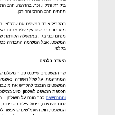
ביקורת ותיקון. וכך, בהדרגה, חרב הת
תחתיה חרב ההרס והחורבן.
במקביל איבד המשפט את שכפ"ציו הפו
מהכבוד הרב שהרעיף עליו מנחם בגין 
מנחם ובני בגין. בממשלה הקודמת שו
המשפט, אבל המשימה התבררה ככפוי
בקלפי.
היעדר בלמים
שר המשפטים שייכנס פטור מעולם של
המתרקמת, על שלל חשודיה ונאשמיה, 
המשפטים הנכנס להקדיש את מיטבו ל
הכפפת המשפט לשלטון וסיוע במילוט 
והתרחישים
כבר מונח על השולחן – חו
זכות העמידה, ביטול עילת הסבירות, ב
המשפטי, חוק היועמ"שים שיאפשר לש