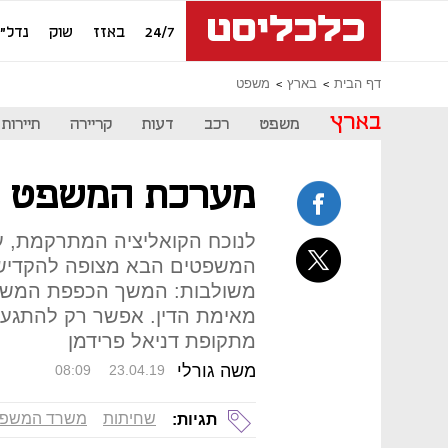
24/7
באזז
שוק
נדל"ן
דף הבית
בארץ
משפט
בארץ
משפט
רכב
דעות
קריירה
תיירות
מערכת המשפט ע
לנוכח הקואליציה המתרקמת, ע
המשפטים הבא מצופה להקדיש 
משולבות: המשך הכפפת המשפט 
מאימת הדין. אפשר רק להתגעגע
מתקופת דניאל פרידמן
משה גורלי
08:09
23.04.19
שחיתות
משרד המשפט
תגיות: