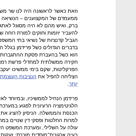
וזאת כאשר לראשונה היה לנו שר מש
ממעמדם של המקצוענים – הנשיאה וה
ברק, ואיש מהם לא היה מסוגל לאתגר 
להעביר יוזמות וחוקים למורת רוחה של 
הגביל קדנציות של נשיאי בתי המשפט
בדברים הגדולים כשל פרידמן בגלל ה
הוא כשל בהעברת פסקת ההתגברות, 
חקירה ממשלתית למחדלי פרשת רמון.
הפרקליטות, שקם בימי ממשיכו יעקב 
הצליחה להפיל את
הנציבות העוצמתי
יותר
.
פרידמן הנחיל לממשיכיו, ובמיוחד לאי
הלגיטימציה הרעיונית לפגוע במערכ
הכנסת והממשלה. הניסיון להציג את 
למרות החלטות ופסקי דין שנויים במח
עולה על השלילי, ומערכת המשפט הי
בעיה ארגונית־מוסדית מוכרת: זעקות 