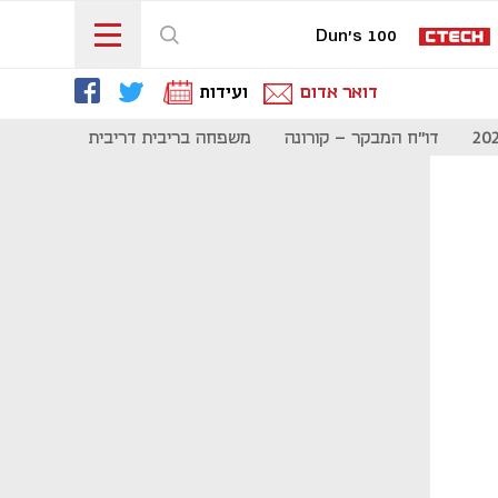
Dun's 100
דואר אדום
ועידות
דו"ח המבקר - קורונה
משפחה בריבית דריבית
תקשורת