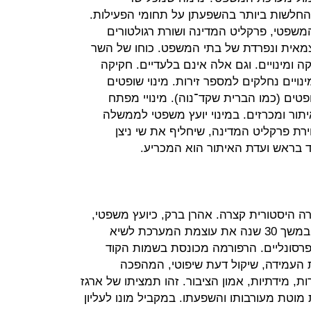
חלשות ביותר בהשפעתן על תחומי הפעילות.
משפטי, פרקליט המדינה ושורת רגולטורים
צמאית ונפרדת של בתי המשפט. כוחו של השר
 ומינויים. וגם אלה אינם בלעדיים. חקיקה
ינויים נחלקים למספר זירות. מינוי שופטים
פטים (כמו הברית שקד־נוה). מינויי מפתח
ור ומכרזים. במינוי יועץ משפטי לממשלה
ת פרקליט המדינה, שיחליף את שי ניצן
 בראש ועדת האיתור הוא המכריע.
 היסטורית קצרה. אהרן ברק, כיועץ משפטי,
שופט ונשיא בית המשפט העליון בנה במשך 30 שנה את עוצמת המערכת לשיא
פרסונליים. הרפורמה מכונסת בשמות הקוד
ת העמידה, שיקול דעת שיפוטי, המהפכה
, מידתיות, אמון הציבור. זהו תמציתו של ארגז
טת מעורבותו והשפעתו. במקביל מונו לעליון