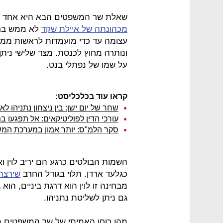
שאלת שר המשפטים הבא היא אחד 
מכהונתה של איילת שקד
לא ממש ברו
עצומה עד כדי מועמדות לראשות ממש
ונותרה מחוץ לכנסת. מצד שלישי ניתן
על שמו של נפתלי בנט.
קראו עוד בכלכליסט:
שחר של יום ישן: בין ניצחון נתניהו
עורכי הדין לפוליטיקאים: אל תפגעו
סקר הלמ"ס: יותר אמון במערכת ה
השמות הבולטים כרגע הם יריב לוין ואו
כגלעד ארדן. תלוי בגודל החרב
שירצה
מבחינה זו לוין הוא דרגת ביניים, ה
גם ניתן לשליטת נתניהו.
מהו כוחו האמיתי של שר המשפטים 