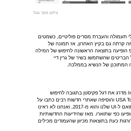
צילום מסך גוגל
 תעמולה והעברת מסרים פוליטיים, כשמטים
מה קרתה גם בקיץ האחרון, אז תמונה של
פ הופיעה בתוצאה הראשונה לחיפוש של המילה
הבריטים שהשתמשו בשיר של גרין דיי
"לא נמצאו הוכחות לכך שגוגל Images מדרג את דגל פקיסטן בתגובה לחיפוש
הספציפי הזה", מסרה החברה ל-USA Today והוסיפה שאתרי חדשות רבים כתבו על
צילום מסך ישן מאתר ממים "שאינו תואם ל-UI שלנו והוא מ-2017, ואנחנו לא ראינו
פיעו כפי שתוארו. מאז שהידיעות החדשותיות
רגות כעת בתוצאות מכיוון שהעמודים מכילים