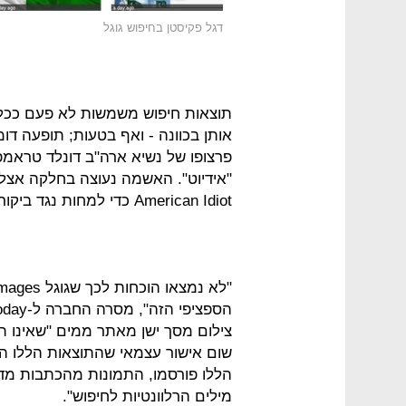
דגל פקיסטן בחיפוש גוגל
תוצאות חיפוש משמשות לא פעם ככלי
אותן בכוונה - ואף בטעות; תופעה דו
פרצופו של נשיא ארה"ב דונלד טראמ
"אידיוט". האשמה נעוצה בחלקה אצל 
American Idiot כדי למחות נגד ביקורו המתוכנן של הנשיא בממלכה.
שום אישור עצמאי שהתוצאות הללו הו
הללו פורסמו, התמונות מהכתבות מדו
מילים הרלוונטיות לחיפוש".