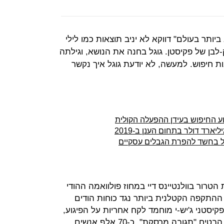
ביותר בעולם" דווקא לא יניב תוצאות כמו לילי
-לבן של פקיסטן. גוגל בחנה את הנושא, וגילתה
ת חיפוש. למעשה, לא יודעת גוגל איך נקשר
ע החיפוש בעידן ההפעלה הקולית
גל בחשד להפרת הגבלים עסקיים
רור בוולנטיינס דיי במחוז פולוואמה ההודי
כה נהרגו 14 חיילים - ההתקפה הקטלנית ביותר נגד כוחות הודים
קיסטני ג'יש-י מוחמד לקח אחריות על הפיגוע,
ואילו ראש ממשלת הודו נרנדרה מודי הבטיח "תגובה מרסקת". כ-70 אלף אנשים