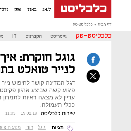
24/7
באזז
שוק
נדל"ן
דף הבית
כלכליסט-טק
כלכליסט-טק
גיימריסט
הקברניט
IT
מכ
גוגל חוקרת: איך
לנייר טואלט בת
דגל המדינה קושר לחיפוש נייר 
פיגוע קשה שביצע ארגון פקיסטנ
עדיין לא מצאה ראיות לתמרון
ככלי תעמולה.
שירות כלכליסט
11:03
19.02.19
גוגל
הודו
מנוע חיפוש
תגיות: