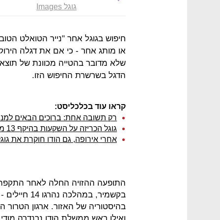
גוגל Images
חיפוש בגוגל אחר "נייר הטואלט הטוב 
או מותג אחר - כי אם את דגלה הירוק
שלא מדובר בהטייה מכוונת של תוצאו
הדגל בשרשרת החיפוש הזו.
קראו עוד בכלכליסט:
רק תשובה אחת: ברוכים הבאים למנו
גוגל הכריזה על השקעות בהיקף 13 מיליארד דולר בתחום הענן ב-2019
אחרי אירופה, גם הודו חוקרת את גו
התופעה ההזויה החלה לאחר התקפת הט
בקשמיר, במהל
בהיסטוריה של האזור. ארגון הטרור הפ