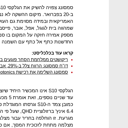
ב-20 בפברואר. מיקום ההשקה לא 
האמריקאית ובמידה מסוימת גם העול
שמהווה בית לגוגל, אפל, אובר, פייס
מספק אמירה חזקה על המקום בו סמס
החדשנות כתף אל כתף עם השמנה וה
קראו עוד בכלכליסט:
ריקושטים ממלחמת הסחר פוגעים בסמס
דו"ח סמסונג: הרווח צלל ב-29%, אבל יש אור בוהק בקצה המנהרה
סמסונג השלימה את רכישת Corephotonics ב-155 מיליון דולר
הגלקסי S10 אינו המכשיר היח
עוד שני
6.4 אינץ' ברזולו
מגרעת. זו הוחלפה בחריר עבור מצלמת
מצלמה מתחת לזכוכית המסך, אם כי הד