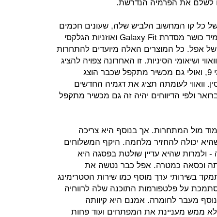
ים לשלם את הפרמיה הנדרשת.
 של כל קו המחשוב הלביש שלה, שעונים חכמים
מסדרת Galaxy Watch Active, זוג צמיד כושר מסדרת Galaxy Fit ואוזניות הגלקסי
דס של אפל. כל המוצרים האלה מיועדים להתחרות
 אלא בעיקר בוואווי ושיאומי הסיניות. זו האחרונה צפויה להציג
את סמארטפון הדגל החדש שלה, המי 9, ואולי גם מכשיר מתקפל שכבר הוצג
ין. וואווי לעומתה תציג את דגמיה החדשים
ה-MWC בברצלונה ב-24 בפברואר ולפי הדיווחים יהיה זה גם מכשיר מתקפל
וד מול המתחרות. אך בנוסף היא צריכה
היא יכולה להחזיר מלחמה. היקף המשלוחים
 ולמרות שהיא עדיין שולטת בפסגה היא
אותה וכסאה כמטרה. אפל כבר נטשה את
ד בשירותי ערך מוסף כמו שירות הסטרימינג
מסתמכת על פלטפורמות התוכנה שלה לרווחיה
וסף מעבר לחומרה. אמנם היא קיוותה
לא ממש מעניינת את המפתחים ועוד פחות