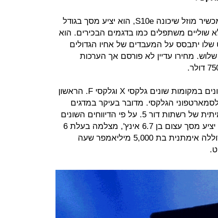
תתי הדגמים הנוספים צפויים לכלול מכשיר מוזל שיכונה S10e, הוא יציע מסך בגודל
 רזולוציית FHD ומסך ללא שוליים משתפלים כמו בדגמים הבכירים. הוא
ת באייפון XR, והמפרט שלו יתבסס על המעבדים של אחיו הגדולים
וש. מחירו עדיין לא פורסם אך הערכות
שני תתי הדגמים היותר מסקרנים מכונים במקומות שונים גלקסי X וגלקסי F. הראשון
סמארטפוני הגלקסי. מדובר בעיקר במדגים
טכנולוגיות מפני שאין עדיין פריסה אמיתית של רשתות דור 5. על פי הדיווחים השונים
ואחד אמין של הוול סטריט ג'ורנל הוא יציע מסך עצום בן 6.7 אינץ', מצלמה בעלת 6
עדשות (2 מקדימה וארבע מאחור), סוללה אימתנית בת 5,000 מיליאמפר שעה