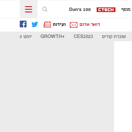
מוסף
Dun's 100
דואר אדום
ועידות
שוברת קודים
CES2023
+GROWTH
יומנו של סטארט