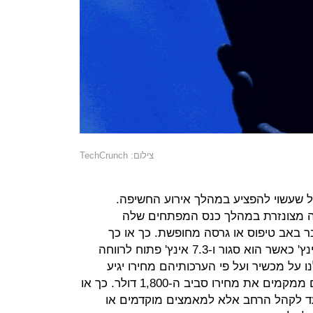
צילום: TechCrunch
 שעשוי להפציע במהלך אירוע החשיפה.
ה מצונזרת במהלך כנס המפתחים שלה
ר באב טיפוס או גרסה מחופשת. כך או כך
הדיווחים מספרים על מסך בן 4.58 אינץ' כאשר הוא סגור ו-7.3 אינץ' פתוח לרווחה
ו על מכשיר ועל פי הערכותיהם מחירו יגיע
למעבר ל-2,000 דולר. מקורות נוספים ממקמים את מחירו סביב ה-1,800 דולר. כך או
עד לקהל הרחב אלא למאמצים מוקדמים או