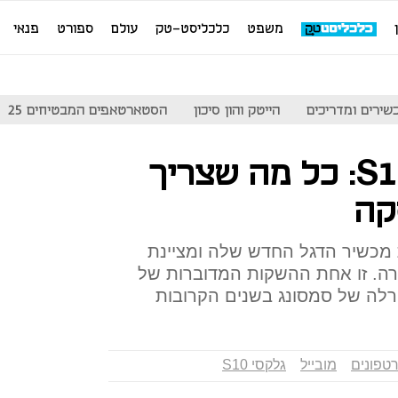
משפט
כלכליסט-טק
עולם
ספורט
פנאי
שירים ומדריכים
הייטק והון סיכון
הסטארטאפים המבטיחים 25
סמסונג גלקסי S10: כל מה שצריך
קה
 מכשיר הדגל החדש שלה ומציינת
ת הסדרה. זו אחת ההשקות המדוברות של
רלה של סמסונג בשנים הקרובות
טפונים
מובייל
גלקסי S10