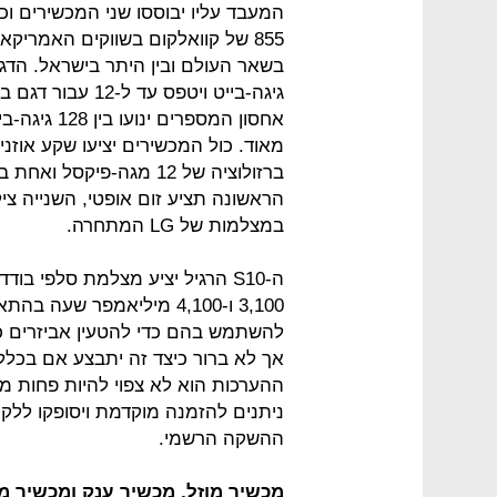
המעבד עליו יבוססו שני המכשירים ו
גיגה-בייט ויטפס ע
מאוד. כול המכשירים יציעו שקע אוז
הראשונה תציע זום אופטי, השנייה צי
במצלמות של LG המתחרה.
ה-S10 הרגיל יציע מצלמת סלפי בו
3,100 ו-4,100 מיליאמפר שע
להשתמש בהם כדי להטעין אביזרים כגו
אך לא ברור כיצד זה יתבצע אם בכלל
ההשקה הרשמי.
מכשיר מוזל, מכשיר ענק ומכשיר 