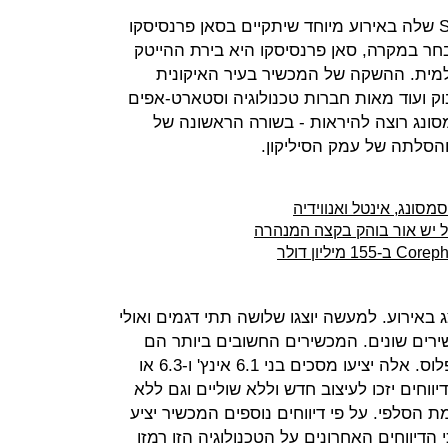
סמסונג צפויה להשיק את הגלקסי S10 שלה באירוע מיוחד שיתקיים בסאן פרנסיסקו
נבחר במקרה, סאן פרנסיסקו היא בירת ההייטק
מית. ההשקה של המכשיר בעיר האיקונית
בוק ועוד מאות חברות טכנולוגיה וסטארט-אפים
ונג רוצה להיראות - בשורה הראשונה של
סלתה של עמק הסיליקון.
ונג, אינטל ואנווידיה
יד שיוצג באירוע. למעשה יוצגו שלושה תתי דגמים ואולי
ים נוספים, זאת אומרת 5 מכשירים שונים. המכשירים החשובים ביותר הם
כמובן צמד ה-S10 וגרסתו המוגדלת פלוס. אלה יציעו מסכים בני 6.1 אינץ' ו-6.3 או
ציית QHD, שעל פי הדיווחים יזכו לעיצוב חדש וללא שוליים וגם ללא
 הסלפי. על פי דיווחים נוספים המכשיר יציע
יווחים האחרונים על הטכנולוגיה הזו רמזו