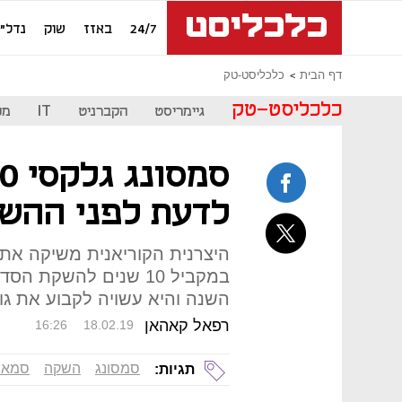
24/7
באזז
שוק
נדל"ן
דף הבית
כלכליסט-טק
כלכליסט-טק
גיימריסט
הקברניט
IT
מכ
לדעת לפני ההש
היצרנית הקוריאנית משיקה את
במקביל 10 שנים להשק
השנה והיא עשויה לקבוע את גו
רפאל קאהאן
16:26
18.02.19
סמסונג
השקה
סמאר
תגיות: