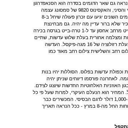
כנראה גם שאר הדגמים בסדרה הוא הסנאפדרגון
855 של קוואלקום בשווקים האמריקאי והסיני, והאקסינוס 9820 של סמסונג עצמה
בשאר העולם ובין היתר בישראל. הדגמים השונים יגיעו עם זכרון פעולה שיחל ב-8
ד ל-12 עבור דגם בכיר שלא ברור עדיין מה יהיה. גם מבחינצת
אחסון המספרים ינועו בין 128 גיגה-בייט מרחב אחסון עד ל-1 טרה-בייט בגרסה בכירה
ניות ומצלמה אחורית בעלת שלוש עדשות, שתיים
ברזולוציה של 12 מגה-פיקסל ואחת בעלת רזולוציה של 16 מגה-פיקסל. העדשה
לום רחב והשלישית צילום רחב מאוד כמו
דדת וכפולת עדשות בפלוס. הסוללות יהיו בנות
ה בהתאמה. לאחרונה פורסמו דיווחים שניתן יהיה
ן האוזניות האלחוטיות החדשות שיוצגו לצידם.
. המחיר הוא הנעלם העיקרי, למרות שעל פי כל
ההערכות הוא לא צפוי להיות פחות מ-1,000 דולר לדגם הבסיסי. המכשירים כבר
ניתנים להזמנה מוקדמת ויסופקו ללקוחות החל מה-8 במרץ - ככל הנראה תאריך
מתקפל