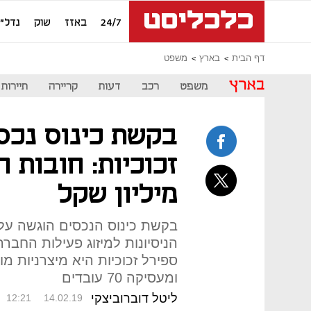
24/7
באזז
שוק
נדל"ן
דף הבית
בארץ
משפט
בארץ
משפט
רכב
דעות
קריירה
תיירות
בקשת כינוס נכס
מיליון שקל
בקשת כינוס הנכסים הוגשה על י
הניסיונות למיזוג פעילות החבר
ספירל זכוכיות היא מיצרניות מו
ומעסיקה 70 עובדים
ליטל דוברוביצקי
12:21
14.02.19