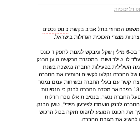
ירל זכוכיות
המשפט המחוזי בתל אביב בקשת
כינוס נכסים
רניות מוצרי הזכוכית הגדולות בישראל.
הבנק טוען כי חוב החברה כלפיו נאמד בכ-6 מיליון שקל ומבקש למנות לתפקיד כונס
ו"ד לוי טילר ושות. במסגרת הבקשה טוען הבנק
מגמה השלילית בפעילות החברה נמשכה בשנת
ים של החברה נקלעו לקשיים והותירו את החברה
 יצרו קשר עם בעלי החברה ובשיחות עמם נמסר
כי מתקיים מו"מ למיזוג החברה. ביום 13 בפברואר מסרה החברה לבנק כי הנסיונות
פעל החברה נסגר. בנסיבות אלו נוכח חדלות
חברה לבנק הועמדו לפירעון מיידי", טוען הבנק.
את הכונס המוצע לתפוס חזקה בכול הרכוש
ה להשיג את תגובת החברה.