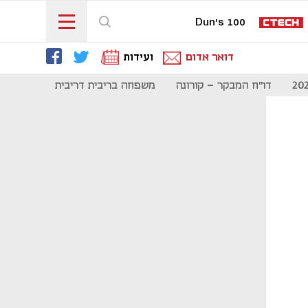
Dun's 100
דואר אדום
ועידות
דו"ח המבקר - קורונה
משפחה בריבית דריבית
תקשורת