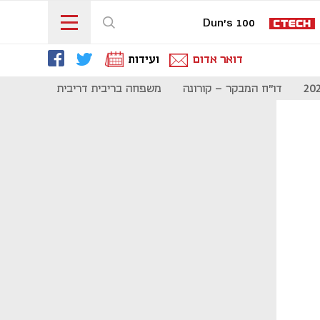
Dun's 100
דואר אדום
ועידות
דו"ח המבקר - קורונה
משפחה בריבית דריבית
תקשורת