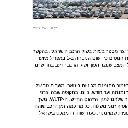
צילום: יאיר שגיא
יצר מספר בעיות בשוק הרכב הישראלי. בהקשר
זה, יש לזכור כי במקור ציינו אנשי רשות המסים כי יישום הנוסחה ב-1 באפריל מיועד
ל המצב שנוצר הפוך ושוק הרכב יורעב בחודשיים
כאמור מהזמנת מכוניות בינואר. משך היצור של
זמנתה ועד חודש. כיום, בתקופה שבה יצרני
הרכב נאלצו להתאים את מתקני היצור שלהם לתקן הזיהום החדש, ה-WLTP, משך
להוסיף זמני משלוח, כלומר כמה זמן הרכב שוהה
כוניות שמוזמנות כעת ישוחררו ממכס בישראל