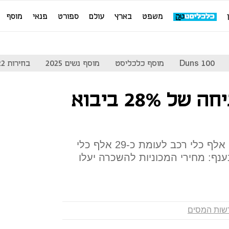
משפט
בארץ
עולם
ספורט
פנאי
מוסף
Duns 100
מוסף כלכליסט
מוסף נשים 2025
בחירות 2022
רשות המסים: צניחה של 28% ביבוא
בחודש שעבר יובאו ארצה 20.9 אלף כלי רכב לעומת כ-29 אלף כלי
נף: מחירי המכוניות להשכרה יעלו
שות המסים