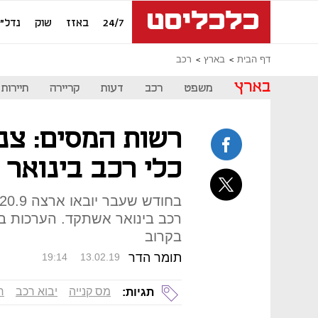
24/7
באזז
שוק
נדל"ן
דף הבית
בארץ
רכב
בארץ
משפט
רכב
דעות
קריירה
תיירות
כלי רכב בינואר
רכב בינואר אשתקד. הערכות בע
בקרוב
תומר הדר
19:14
13.02.19
מס קנייה
יבוא רכב
ר
תגיות: