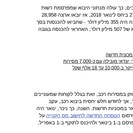
שעבר יובאו ארצה 20,952 רכבים, כך עולה מנתוני היבוא שמפרסמת רשות
המסים. מדובר בירידה חדה של 27.6% ביחס לינואר 2018, אז יובאו ארצה 28,958
רכבים. ערך יבוא הרכבים בינואר השנה היה 355 מיליון דולר - שהביאו להכנסות בסך
680 מיליון שקל, זאת לעומת ערך יבוא של 507 מיליון דולר, האחראי להכנסה בגובה
 מכונית חדשה
ק במסירות רכב, זאת בגלל לקוחות שמעוניינים
 אך לחודש חלש יחסית ביבוא רכב, עקב
 במכוניות חדשות. השנה, כך ניכר, ינואר היה
פרסום
הנוסחה החדשה לחישוב מס הקנייה
על
ף ב-1 באפריל.