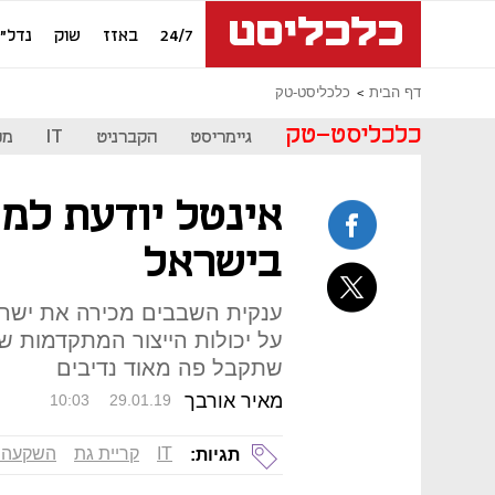
24/7
באזז
שוק
נדל"ן
דף הבית
כלכליסט-טק
כלכליסט-טק
גיימריסט
הקברניט
IT
מכ
אינטל יודעת למ
בישראל
ענקית השבבים מכירה את ישראל
על יכולות הייצור המתקדמות שי
שתקבל פה מאוד נדיבים
מאיר אורבך
10:03
29.01.19
IT
קריית גת
השקעה 
תגיות: