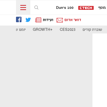
מוסף
Dun's 100
דואר אדום
ועידות
שוברת קודים
CES2023
+GROWTH
יומנו של סטארט