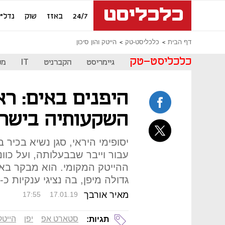
24/7
באזז
שוק
נדל"ן
דף הבית
כלכליסט-טק
הייטק והון סיכון
כלכליסט-טק
גיימריסט
הקברניט
IT
מכ
היפנים באים: רא
השקעותיה בישר
יסופימי היראי, סגן נשיא בכיר
עבור וייבר שבבעלותה, ועל כו
ההייטק המקומי. הוא מבקר ב
גדולה מיפן, בה נציגי ענקיות כ-NTT, היטאצ'י, טושיבה ואחרות
מאיר אורבך
17:55
17.01.19
סטארט אפ
יפן
הייטק
תגיות: