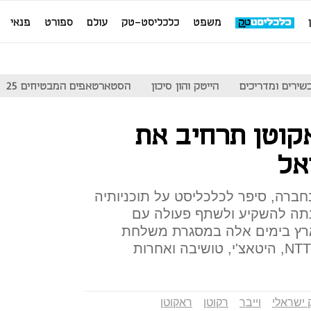
משפט
כלכליסט-טק
עולם
ספורט
פנאי
שירים ומדריכים
הייטק והון סיכון
הסטארטאפים המבטיחים 25
קוטן תרחיב את
אל
 בחברה, סיפר לכלכליסט על תוכניותיה
ונתה להשקיע ולשתף פעולה עם
ארץ בימים אלה במסגרת משלחת
 ישראלי
וייבר
רקוטן
ראקוטן