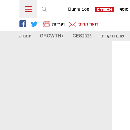
מוסף
Dun's 100
דואר אדום
ועידות
שוברת קודים
CES2023
+GROWTH
יומנו של סטארט