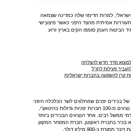
ישראלי, למרות הדימוי שלה כמדינה שצמאה
תעוררות אמיתית מהצד היפני כאשר מיצובישי
ד הביטוח הענק סומפו הקים בארץ זרוע
עביר פעילות לחו"ל
 בכירים יפנים שמתלווים לשר הכלכלה היפני
הירושיגה סקו. המשלחת מונה כ-200 נציגים מ-100 חברות יפניות גדולות כהיטאצ'י,
נקית התקשורת NTT וכן גורמי ממשל רבים. אחד הנציגים הבכירים ביותר
יא בכיר בחברת ראקוטן, חברת המסחר המקוון