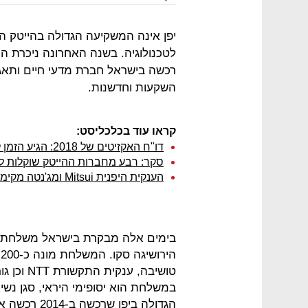
יפן אינה המשקיעה הגדולה בהייטק ה
לטכנולוגיה. בשנה האחרונה ניכרת ה
רכשה בישראל חברת מדעי חיים ותאגי
השקעות וחדשנות.
קראו עוד בכלכליסט:
דו"ח האקזיטים של 2018: הגיע הזמן למצוא מדד חדש להצלחה
סקר: רבע מחברות ההייטק שוקלות לה
הענקית היפנית Mitsui ומג'נטה מקימות קרן להשקעה בחברות ישראליות‎
בימים אלה מבקרת בישראל משלחת של
טושיבה, ע
במשלחת הוא יסופימי היראי, סגן נש
הגדולה ביפן שרכשה ב-2014 רכשה את וייבר תמורת כ-900 מיליון דולר.