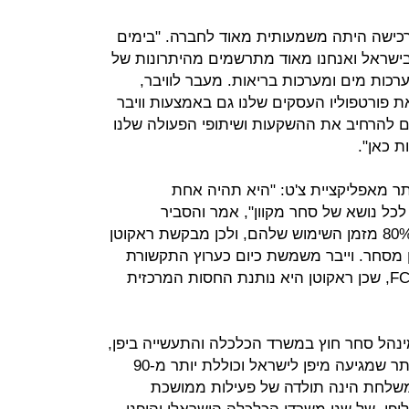
כישה היתה משמעותית מאוד לחברה. "בימים
בישראל ואנחנו מאוד מתרשמים מהיתרונות של
ערכות מים ומערכות בריאות. מעבר לוויבר,
ת פורטפוליו העסקים שלנו גם באמצעות וויבר
ים להרחיב את ההשקעות ושיתופי הפעולה שלנו
 כאן".
ותר מאפליקציית צ'ט: "היא תהיה אחת
כל נושא של סחר מקוון", אמר והסביר
שגולשים מבלים ביישומי צ'ט יותר מ-80% מזמן השימוש שלהם, ולכן מבקשת ראקוטן
בן מסחר. וייבר משמשת כיום כערוץ התקשורת
הרשמי של קבוצת הכדורגל ברצלונה FC, שכן ראקוטן היא נותנת החסות המרכזית
הל סחר חוץ במשרד הכלכלה והתעשייה ביפן,
סיפרה שמדובר במשלחת הגדולה ביותר שמגיעה מיפן לישראל וכוללת יותר מ-90
מעט 200 נציגים. "המשלחת הינה תולדה של פעילות ממושכת