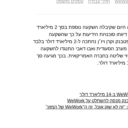
WeWo
חללי עבודה
עסקים ומשפט
חברת חללי העבודה WeWork אישרה היום שקיבלה השקעה נוספת בסך 2 מיליארד
ווחו סוכנויות הידיעות על כך שהשקעה
מתוכננת בסך 16 מיליארד דולר מסופטבנק וקרן ויז׳ן נחתכה ל-2 מיליארד דולר בלבד
ערב הסעודית ואבו דאבי התנגדו להשקעה
זי שליטה בחברה האמריקאית. בכך מגיעה סך
מנסה להשתלט על WeWork
 אוכל, זה ה־WeWork של המזון"