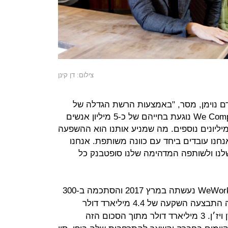
צילום: דן קינן
WeW, הישראלי אדם נוימן, מסר, "באמצעות הרשת הגדלה של
WeWork והקהילה שלה, חברת We Company נוגעת בחייהם של כ-5 מיליון אנשים
מיליונים נוספים. מה שמניע אותנו הוא ההשפעה
אנחנו עובדים ביחד עם כוונה משותפת. אנחנו
שלנו ולשותפה המדהימה שלנו סופטבנק כל
ההשקעה הראשונה של סופטבנק ב-WeWork נעשתה במרץ 2017 והסתכמה ב-300
מיליון דולר בלבד. באוגוסט אותה שנה התבצעה השקעה של 4.4 מיליארד דולר
בחברה שכללה גם השתתפות של קרן ויז׳ן. 3 מיליארד דולר מתוך הסכום הזה