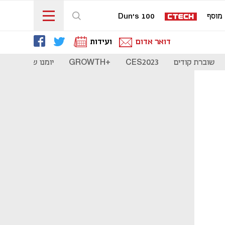
מוסף
Dun's 100
דואר אדום
ועידות
שוברת קודים
CES2023
+GROWTH
יומנו של סטארט