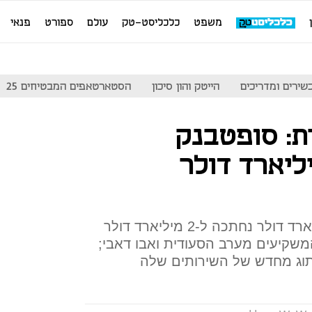
משפט
כלכליסט-טק
עולם
ספורט
פנאי
שירים ומדריכים
הייטק והון סיכון
הסטארטאפים המבטיחים 25
אשרת: סופטבנק
עה רק 2 מיליארד דולר
השקעה מתוכננת בסך 16 מיליארד דולר נחתכה ל-2 מיליארד דולר
שקיעים מערב הסעודית ואבו דאבי;
תוג מחדש של השירותים שלה