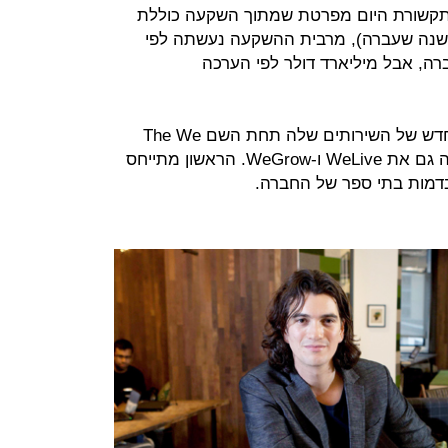
עה שהוציאה חברת WeWork לתקשורת היום מפרטת שמתוך השקעה כוללת
 (4 מתוכם כבר בשנה שעברה), מרבית ההשקעה נעשתה לפי
רד דולר לחברה, אבל מיליארד דולר לפי הערכה
במקביל הודיעה החברה על מיתוג מחדש של השירותים שלה תחת השם The We
Company שיכלול מלבד חללי העבודה גם את WeLive ו-WeGrow. הראשון מתייחס
 בדמות בתי ספר של החברה.