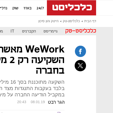
24/7
באזז
שוק
נדל"ן
דף הבית
כלכליסט-טק
הייטק והון סיכון
כלכליסט-טק
גיימריסט
הקברניט
IT
מכ
WeWork מ
השקי
בחברה
בלבד בעקבות התנגדות מצד המ
במקביל הודיעה החברה על מי
הגר רבט
20:43
08.01.19