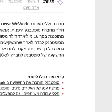
השקעה
סופטבנק
rk
תגיות:
אדם נוימן
דולר מחברת סופטבנק היפנית. אמש די
מסופטבנק לבדה לאחר שהמשקיעים מ
גדולה כל כך שהייתה מקנה להם אחו
ההשקעה של סופטבנק לחברה לכ-10 מיליארד דולר.
קראו עוד בכלכליסט:
סופטבנק חותכת את ההשקעה ב-WeWork ב-14 מיליארד דולר
פריצת ענק של האקרים סינים, סופטבנק 
חללי עבודה משותפים - גם למפעלים: "זה לא שוק