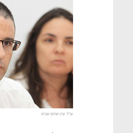
עו"ד ערן שחם שביט