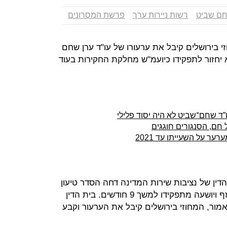
חם שביט
רשות ניירות ערך
פרשת המסרונים
בירושלים קיבל את ערעורו של עו"ד ערן שחם
א יחזור לתפקידו כיועמ"ש מחלקת החקירות בעוד
”ד שחם־שביט לא היה יסוד פלילי
חם, הסנגורים חוגגים
ר על השעייתו עד 2021
ין של נציבות שירות המדינה דחה הסדר טיעון
שאליו הגיע עם הנציבות, לפיו הוא יינזף ויושעה מתפקידו למשך 9 חודשים. בית הדין
להרחיקו מהתפקיד עד 2021. כאמור, המחוזי בירושלים קיבל את הערעור וקבע