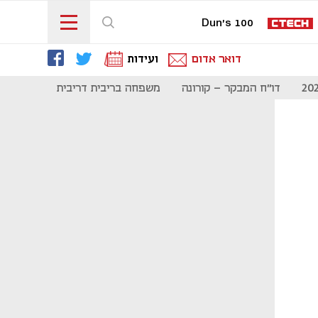
Dun's 100
דואר אדום
ועידות
דו"ח המבקר - קורונה
משפחה בריבית דריבית
תקשורת