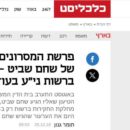
24/7
באזז
שוק
נדל"ן
דף הבית
בארץ
משפט
בארץ
משפט
רכב
דעות
קריירה
תיירות
פרשת המסרונים:
של שחם שביט - 
ברשות ני"ע בעוד
באוגוסט התערב בית הדין המש
הטיעון שאליו הגיע שחם שביט, 
היום את הערעור שהגיש שחם ש
תומר גנון
09:53
25.12.18