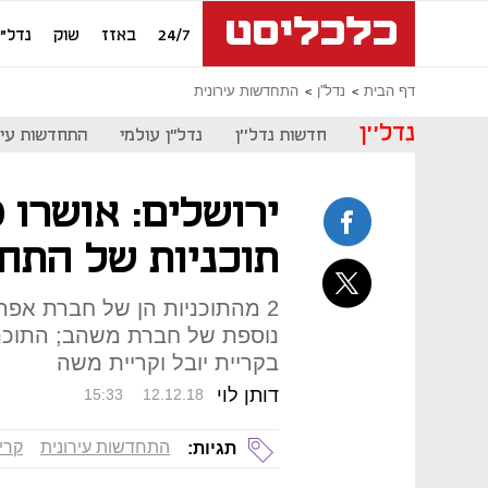
24/7
באזז
שוק
נדל"ן
דף הבית
נדל''ן
התחדשות עירונית
נדל''ן
חדשות נדל''ן
נדל"ן עולמי
התחדשות עיר
תוכניות של התחד
2 מהתוכניות הן של חברת אפר
נוספת של חברת משהב; התוכני
בקריית יובל וקריית משה
דותן לוי
15:33
12.12.18
התחדשות עירונית
קריי
תגיות: