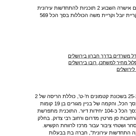
הוועדה המחוזית לתכנון ובנייה ירושלים אישרה השבוע 2 תוכניות להתחדשות עירונית
בקטמונים וכן שתי תוכניות נוספות בקריית יובל וקריית משה הכוללות בסך הכל 569
לירושלים
התוכנית שאושרה ברחוב סן מרטין 25-23 בשכונת קטמונים ח'-ט', כוללת הריסה של 2
מבני שיכון קיימים הכוללים 34 יח"ד בסך הכל, והקמה של בניין מגורים בן 19 קומות
ובניין נוסף של 10 קומות אשר יכללו בסך הכל כ-104 יחידות דיור. התוכנית מתפרשת
קמת בין הרחובות סן מרטין מדרום ורחוב רבי צדוק. בחלק
סחר ושטחי ציבור עבור מרכז לרווחת הקשיש.
ה התחדשות עירונית", חברה בת בבעלות