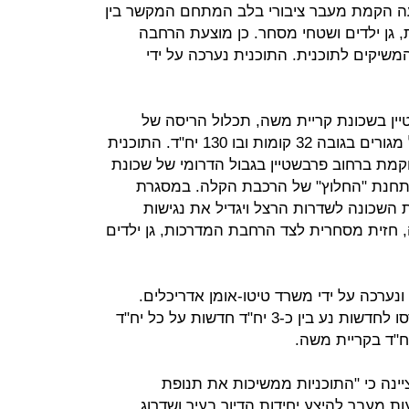
עה הקמת מעבר ציבורי בלב המתחם המקשר בין
ת, גן ילדים ושטחי מסחר. כן מוצעת הרחבה
שיקים לתוכנית. התוכנית נערכה על ידי
ין בשכונת קריית משה, תכלול הריסה של
מבנה שיכון של 32 יח"ד והקמה מגדל מגורים בגובה 32 קומות ובו 130 יח"ד. התוכנית
 של 3.6 דונם וממוקמת ברחוב פרבשטיין בגבול הדרומי של שכונת
לתחנת "החלוץ" של הרכבת הקלה. במסגרת
 השכונה לשדרות הרצל ויגדיל את נגישות
חזית מסחרית לצד הרחבת המדרכות, גן ילדים
נערכה על ידי משרד טיטו-אומן אדריכלים.
היחס בין מספר הדירות הישנות שיהרסו לחדשות נע בין כ-3 יח"ד חדשות על כל יח"ד
ינה כי "התוכניות ממשיכות את תנופת
ת מעבר להיצע יחידות הדיור בעיר ושדרוג