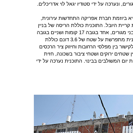
א ביוזמת חברת אפריקה התחדשות עירונית,
בוליביה 14 שבשכונת קריית היובל. התוכנית כוללת הריסה של בניין
שיכון הכולל 56 יח"ד, והקמה של 3 מבני מגורים, אחד בגובה 17 קומות ושניים בגובה
10 קומות אשר יכללו 180 יח"ד. התוכנית מתפרשת על שטח של 3.6 דונם כוללת
ישור בין מפלסי הרחובות וחיזוק ציר הרכסים
 שטחים ירוקים ושטחי ציבור בשכונה, חזית
רחבת המדרכות ו-3 מעונות יום המשולבים בבינוי. התוכנית נערכה על ידי