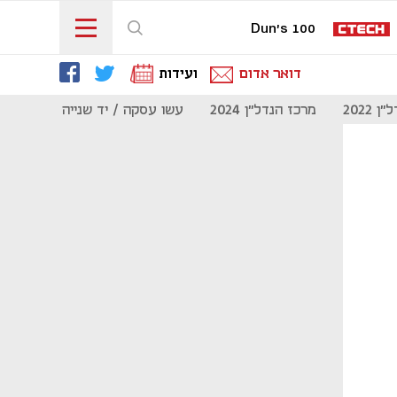
Dun's 100
דואר אדום
ועידות
 2022
מרכז הנדל"ן 2024
עשו עסקה / יד שנייה
מוסף נדל