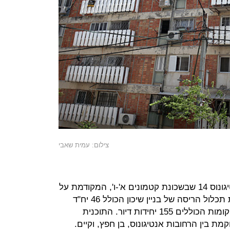
צילום: עמית שאבי
עוד אישרה הועדה תוכנית ברחוב אנטיגונוס 14 שבשכונת קטמונים א'-ו', המקודמת על
ידי חברת "פנינת אנטיגונוס". התוכנית תכלול הריסה של בניין שיכון הכולל 46 יח"ד
והקמה של 4 בנייני מגורים בגובה 10 קומות הכוללים 155 יחידות דיור. התוכנית
של 3.8 דונם וממוקמת בין הרחובות אנטיגונוס, בן חפץ, וקיים.