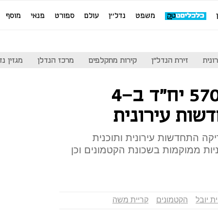
משפט
נדל''ן
עולם
ספורט
פנאי
מוסף
ונית
זירת הנדל"ן
קירות מתקלפים
מרכז הנדלן
מגזין נדל"ן
ירושלים: אושרו 570 יח"ד ב-4
שות עירונית
יקה התחדשות עירונית ותוכנית
ות ממוקמות בשכונת הקטמונים וכן
ת יובל
הקטמונים
קריית משה