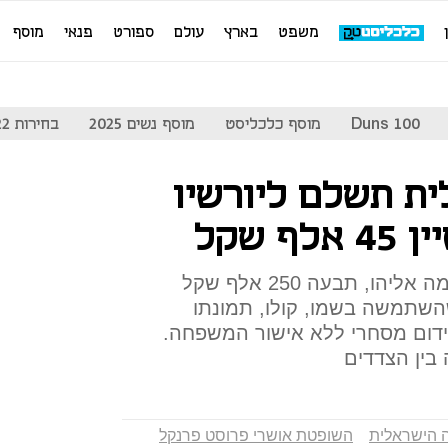
משפט
בארץ
עולם
ספורט
פנאי
מוסף
Duns 100
מוסף כלכליסט
מוסף נשים 2025
בחירות 2022
ת תשלם ליורשיו
 שקל
אלמנתו של אריק איינשטיין, סימה אליהו, תבעה 250 אלף שקל
שתמשה בשמו, קולו, תמונתו
 קידום מסחרי ללא אישור המשפחה.
בין הצדדים
 הישראלית
השופטת אושרי פרוסט פרנקל