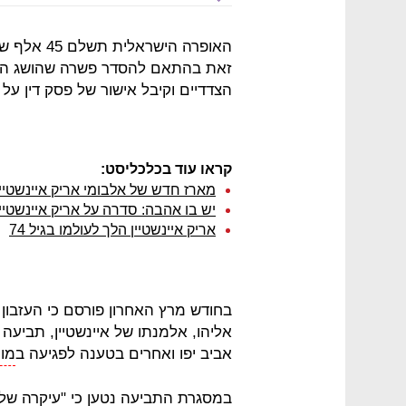
האופרה היש
זאת בהתאם להסדר פשרה שהושג היום
הצדדיים וקיבל אישור של פסק דין על
קראו עוד בכלכליסט:
מארז חדש של אלבומי אריק איינשטיין
יש בו אהבה: סדרה על אריק איינשטיין
אריק איינשטיין הלך לעולמו בגיל 74
בחודש מרץ האחרון פורסם כי העזבון
אביב יפו ואחרים בטענה לפגיעה ב
מונ
במסגרת התביעה נטען כי "עיקרה של 