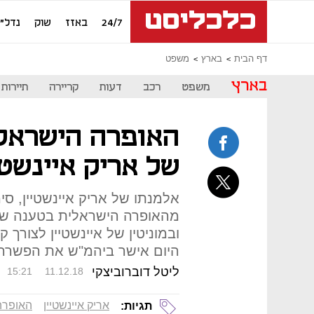
24/7
באזז
שוק
נדל"ן
דף הבית
בארץ
משפט
בארץ
משפט
רכב
דעות
קריירה
תיירות
האופרה הישראלי
של אריק איינשטיין 45 אלף
מהאופרה הישראלית בטענה שה
ובמוניטין של איינשטיין לצורך
היום אישר ביהמ"ש את הפשרה 
ליטל דוברוביצקי
15:21
11.12.18
אריק איינשטיין
האופרה
תגיות: