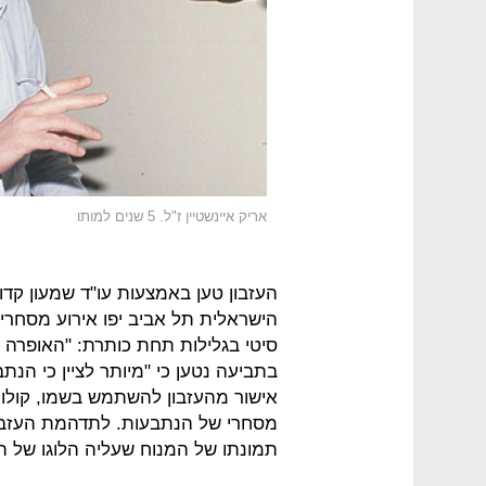
אריק איינשטיין ז"ל. 5 שנים למותו
העזבון טען באמצעות עו"ד שמעון קד
הישראלית תל אביב יפו אירוע מסח
סיטי בגלילות תחת כותרת: "האופרה הי
בתביעה נטען כי "מיותר לציין כי הנת
אישור מהעזבון להשתמש בשמו, קולו, ת
מסחרי של הנתבעות. לתדהמת העזבון
תמונתו של המנוח שעליה הלוגו של ה