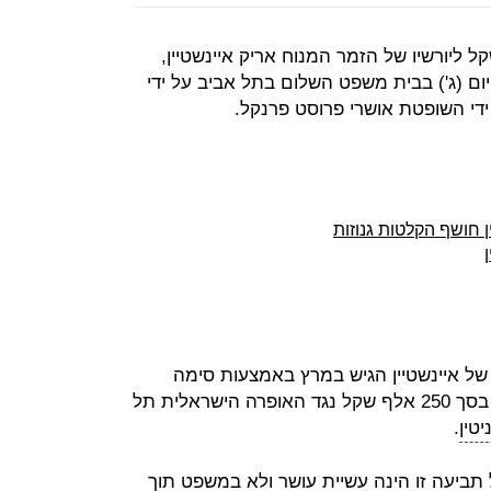
ראלית תשלם 45 אלף שקל ליורשיו של הזמר המנוח אריק איינשטיין,
 (ג') בבית משפט השלום בתל אביב על ידי
 ידי השופטת אושרי פרוסט פרנקל.
 חושף הקלטות גנוזות
 של איינשטיין הגיש במרץ באמצעות סימה
אליהו, אלמנתו של איינשטיין, תביעה בסך 250 אלף שקל נגד האופרה הישראלית תל
יטין
.
תביעה זו הינה עשיית עושר ולא במשפט תוך