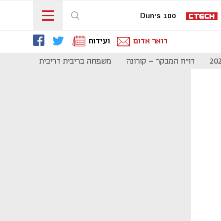
Dun's 100
דואר אדום
ועידות
דו"ח המבקר - קורונה
משפחה בריבית דריבית
תקשורת