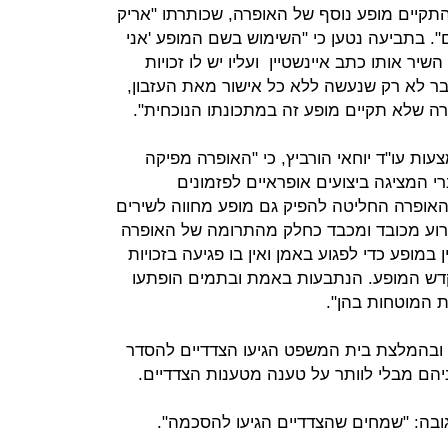
התקיים מופע נוסף של האופרה, שכותרתו "אריק
ם". בתביעה נטען כי "השימוש בשם המופע 'אני
ר אותו כתב איינשטיין ועליו יש לו זכויות
הדבר לא רק שנעשה ללא כל אישור מאת העזבון,
ה שלא תקיים מופע זה במתכונתו הנוכחית".
ת עו"ד יוחאי הורביץ, כי "האופרה מפיקה
י המציגה ביצועים אופראיים לפזמונים
האופרה החליטה להפיק גם מופע מחווה לשירים
אירוע מכובד ומכבד כחלק מהתרומה של האופרה
 במופע כדי לפגוע באמן ואין בו פגיעה בזכויות
מוקדש המופע. הנתבעות באמת ובתמים הופתעו
ת המוטחות בהן".
 ובהמלצת בית המשפט הגיעו הצדדיים להסדר
הם מבלי לוותר על טענה מטענות הצדדיים.
בה: "שמחים שהצדדיים הגיעו להסכמה".